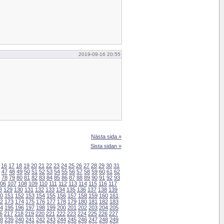
2019-09-16 20:55
Nästa sida »
Sista sidan »
16
17
18
19
20
21
22
23
24
25
26
27
28
29
30
31
47
48
49
50
51
52
53
54
55
56
57
58
59
60
61
62
78
79
80
81
82
83
84
85
86
87
88
89
90
91
92
93
06
107
108
109
110
111
112
113
114
115
116
117
8
129
130
131
132
133
134
135
136
137
138
139
0
151
152
153
154
155
156
157
158
159
160
161
2
173
174
175
176
177
178
179
180
181
182
183
4
195
196
197
198
199
200
201
202
203
204
205
6
217
218
219
220
221
222
223
224
225
226
227
8
239
240
241
242
243
244
245
246
247
248
249