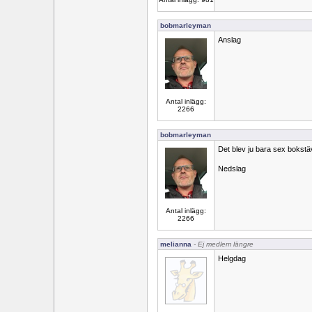
bobmarleyman
Anslag
Antal inlägg:
2266
bobmarleyman
Det blev ju bara sex bokstäv
Nedslag
Antal inlägg:
2266
melianna
- Ej medlem längre
Helgdag