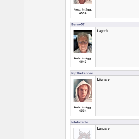
Antal inlägg:
4554
Benny57
Lageröl
Antal inlägg:
4646
PipTheFennec
Lögnare
Antal inlägg:
4554
lolololololo
Langare