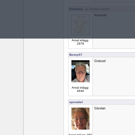
melianna
- Ej medlem längre
Knussel
Antal inlägg:
2978
Benny57
Gnissel
Antal inlägg:
4646
apsnabel
Gisslan
Antal inlägg: 981