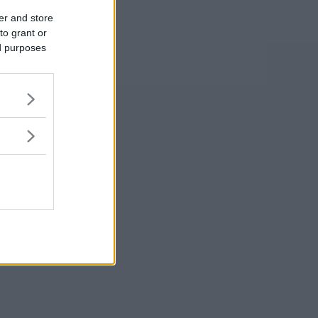
er and store
to grant or
ed purposes