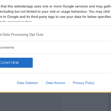
2019-09-16 10:35
Vill du bli
 that this website/app uses one or more Google services and may gath
medlem?
including but not limited to your visit or usage behaviour. You may click 
 to Google and its third-party tags to use your data for below specifi
Skapa nytt konto
ogle consent section.
l Data Processing Opt Outs
2019-09-16 11:42
consents
CONFIRM
2019-09-16 12:48
Data Deletion
Data Access
Privacy Policy