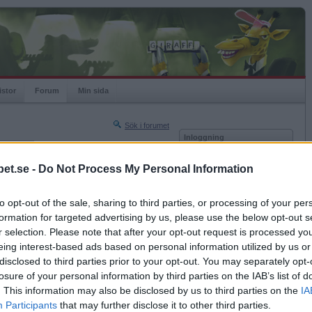
istor
Forum
Min sida
Sök i forumet
Inloggning
rneringar
Användare
et.se -
Do Not Process My Personal Information
Nästa sida »
Lösenord
Sista sidan »
to opt-out of the sale, sharing to third parties, or processing of your per
Kom ihåg mig
2019-09-16 10:03
formation for targeted advertising by us, please use the below opt-out s
Logga in
r selection. Please note that after your opt-out request is processed y
eing interest-based ads based on personal information utilized by us or
Glömt ditt lösenord?
Få ny aktiveringslänk
disclosed to third parties prior to your opt-out. You may separately opt-
losure of your personal information by third parties on the IAB’s list of
. This information may also be disclosed by us to third parties on the
IA
Betapet är gratis!
Participants
that may further disclose it to other third parties.