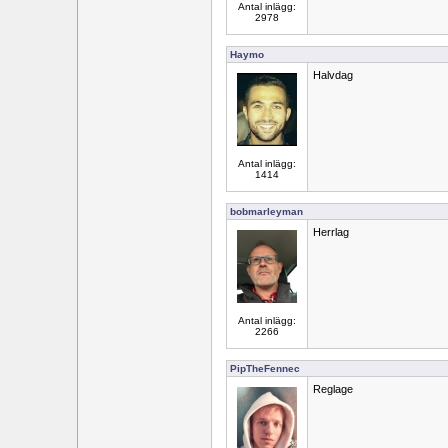
Antal inlägg:
2978
Haymo
Halvdag
Antal inlägg:
1414
bobmarleyman
Herrlag
Antal inlägg:
2266
PipTheFennec
Reglage