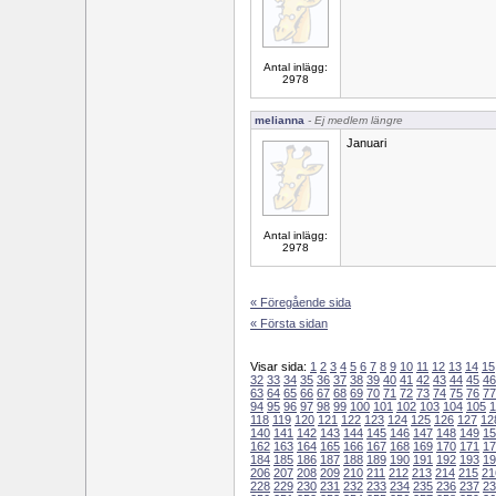
Antal inlägg:
2978
melianna
- Ej medlem längre
Januari
Antal inlägg:
2978
« Föregående sida
« Första sidan
Visar sida:
1
2
3
4
5
6
7
8
9
10
11
12
13
14
15
32
33
34
35
36
37
38
39
40
41
42
43
44
45
46
63
64
65
66
67
68
69
70
71
72
73
74
75
76
77
94
95
96
97
98
99
100
101
102
103
104
105
1
118
119
120
121
122
123
124
125
126
127
12
140
141
142
143
144
145
146
147
148
149
15
162
163
164
165
166
167
168
169
170
171
17
184
185
186
187
188
189
190
191
192
193
19
206
207
208
209
210
211
212
213
214
215
21
228
229
230
231
232
233
234
235
236
237
23