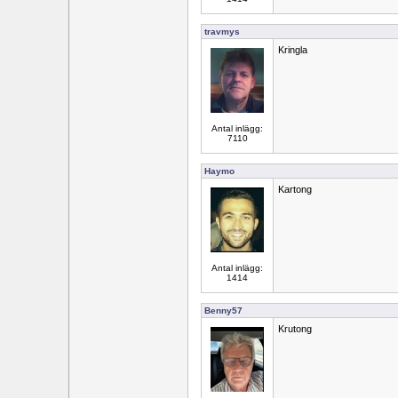
travmys
Kringla
Antal inlägg:
7110
Haymo
Kartong
Antal inlägg:
1414
Benny57
Krutong