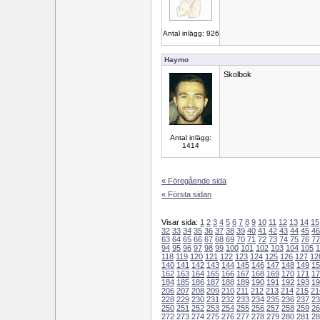
Antal inlägg: 926
Haymo
Skolbok
Antal inlägg:
1414
« Föregående sida
« Första sidan
Visar sida:
1
2
3
4
5
6
7
8
9
10
11
12
13
14
15
32
33
34
35
36
37
38
39
40
41
42
43
44
45
46
63
64
65
66
67
68
69
70
71
72
73
74
75
76
77
94
95
96
97
98
99
100
101
102
103
104
105
1
118
119
120
121
122
123
124
125
126
127
12
140
141
142
143
144
145
146
147
148
149
15
162
163
164
165
166
167
168
169
170
171
17
184
185
186
187
188
189
190
191
192
193
19
206
207
208
209
210
211
212
213
214
215
21
228
229
230
231
232
233
234
235
236
237
23
250
251
252
253
254
255
256
257
258
259
26
272
273
274
275
276
277
278
279
280
281
28