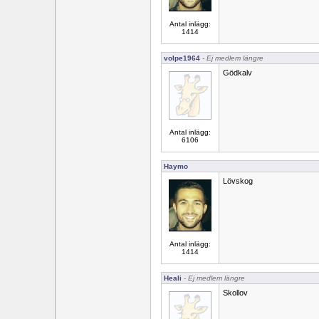
Antal inlägg:
1414
volpe1964
- Ej medlem längre
Gödkalv
Antal inlägg:
6106
Haymo
Lövskog
Antal inlägg:
1414
Heali
- Ej medlem längre
Skollov