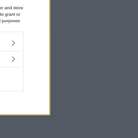
er and store
to grant or
ed purposes