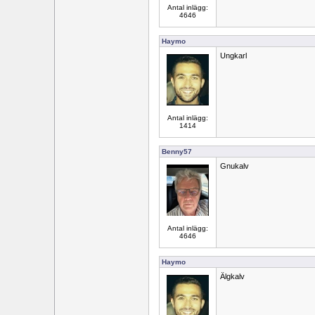
Antal inlägg:
4646
Haymo
Ungkarl
Antal inlägg:
1414
Benny57
Gnukalv
Antal inlägg:
4646
Haymo
Älgkalv