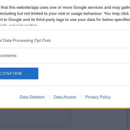
2018-04-29 22:29
Vill du bli
 that this website/app uses one or more Google services and may gath
medlem?
including but not limited to your visit or usage behaviour. You may click 
 to Google and its third-party tags to use your data for below specifi
Skapa nytt konto
ogle consent section.
l Data Processing Opt Outs
2018-04-29 22:37
consents
CONFIRM
2018-04-29 23:05
Data Deletion
Data Access
Privacy Policy