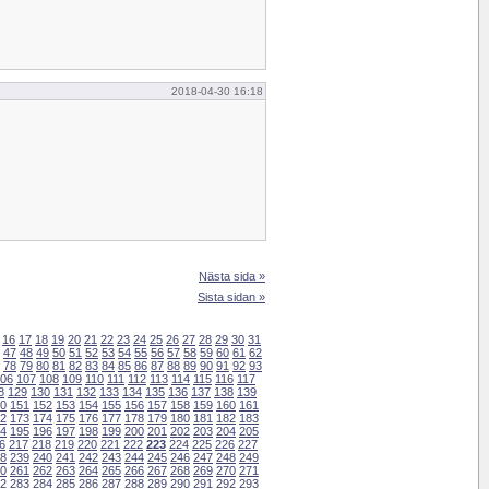
2018-04-30 16:18
Nästa sida »
Sista sidan »
16
17
18
19
20
21
22
23
24
25
26
27
28
29
30
31
47
48
49
50
51
52
53
54
55
56
57
58
59
60
61
62
78
79
80
81
82
83
84
85
86
87
88
89
90
91
92
93
06
107
108
109
110
111
112
113
114
115
116
117
8
129
130
131
132
133
134
135
136
137
138
139
0
151
152
153
154
155
156
157
158
159
160
161
2
173
174
175
176
177
178
179
180
181
182
183
4
195
196
197
198
199
200
201
202
203
204
205
6
217
218
219
220
221
222
223
224
225
226
227
8
239
240
241
242
243
244
245
246
247
248
249
0
261
262
263
264
265
266
267
268
269
270
271
2
283
284
285
286
287
288
289
290
291
292
293