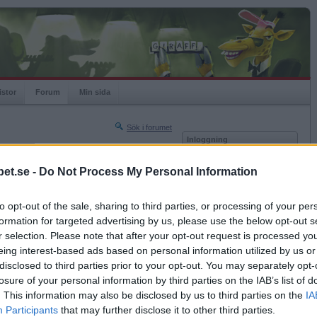
istor
Forum
Min sida
Sök i forumet
Inloggning
rneringar
Användare
et.se -
Do Not Process My Personal Information
Nästa sida »
Lösenord
Sista sidan »
to opt-out of the sale, sharing to third parties, or processing of your per
Kom ihåg mig
2018-04-29 22:29
formation for targeted advertising by us, please use the below opt-out s
Logga in
r selection. Please note that after your opt-out request is processed y
eing interest-based ads based on personal information utilized by us or
Glömt ditt lösenord?
Få ny aktiveringslänk
disclosed to third parties prior to your opt-out. You may separately opt-
losure of your personal information by third parties on the IAB’s list of
. This information may also be disclosed by us to third parties on the
IA
Betapet är gratis!
Participants
that may further disclose it to other third parties.