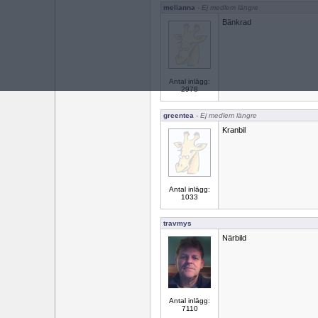
melianna
- Ej medlem längre
Bänkrad
Antal inlägg:
2978
greentea
- Ej medlem längre
Kranbil
Antal inlägg:
1033
travmys
Närbild
Antal inlägg:
7110