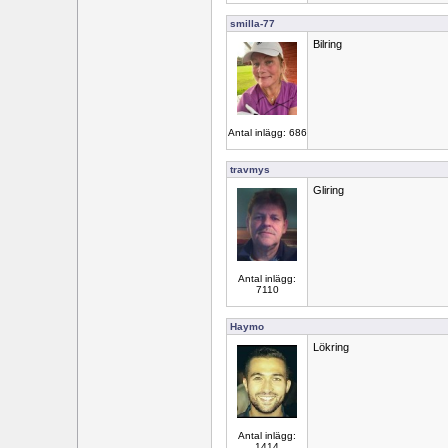
smilla-77
Bilring
Antal inlägg: 686
travmys
Gliring
Antal inlägg:
7110
Haymo
Lökring
Antal inlägg:
1414