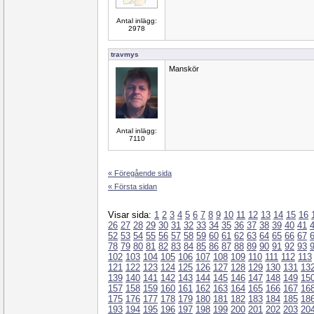
Antal inlägg:
2978
travmys
Manskör
Antal inlägg:
7110
« Föregående sida
« Första sidan
Visar sida:
1
2
3
4
5
6
7
8
9
10
11
12
13
14
15
16
26
27
28
29
30
31
32
33
34
35
36
37
38
39
40
41
52
53
54
55
56
57
58
59
60
61
62
63
64
65
66
67
78
79
80
81
82
83
84
85
86
87
88
89
90
91
92
93
102
103
104
105
106
107
108
109
110
111
112
113
121
122
123
124
125
126
127
128
129
130
131
13
139
140
141
142
143
144
145
146
147
148
149
15
157
158
159
160
161
162
163
164
165
166
167
16
175
176
177
178
179
180
181
182
183
184
185
18
193
194
195
196
197
198
199
200
201
202
203
20