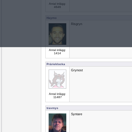
Antal inlägg:
4646
Haymo
Risgryn
Antal inlägg:
1414
Prärieklocka
Grynost
Antal inlägg:
11487
travmys
Syntare