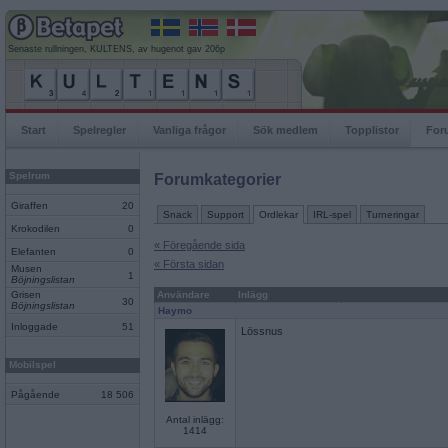
Senaste rullningen, KULTENS, av hugenot gav 206p
Start
Spelregler
Vanliga frågor
Sök medlem
Topplistor
For
Spelrum
Forumkategorier
Giraffen
20
Snack
Support
Ordlekar
IRL-spel
Turneringar
Krokodilen
0
« Föregående sida
Elefanten
0
« Första sidan
Musen
1
Böjningslistan
Grisen
Användare
Inlägg
30
Böjningslistan
Haymo
Inloggade
51
Lössnus
Mobilspel
Pågående
18 506
Antal inlägg:
1414