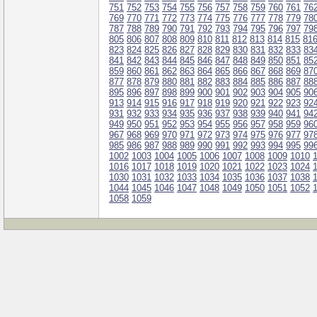
751
752
753
754
755
756
757
758
759
760
761
76
769
770
771
772
773
774
775
776
777
778
779
78
787
788
789
790
791
792
793
794
795
796
797
79
805
806
807
808
809
810
811
812
813
814
815
81
823
824
825
826
827
828
829
830
831
832
833
83
841
842
843
844
845
846
847
848
849
850
851
85
859
860
861
862
863
864
865
866
867
868
869
87
877
878
879
880
881
882
883
884
885
886
887
88
895
896
897
898
899
900
901
902
903
904
905
90
913
914
915
916
917
918
919
920
921
922
923
92
931
932
933
934
935
936
937
938
939
940
941
94
949
950
951
952
953
954
955
956
957
958
959
96
967
968
969
970
971
972
973
974
975
976
977
97
985
986
987
988
989
990
991
992
993
994
995
99
1002
1003
1004
1005
1006
1007
1008
1009
1010
1016
1017
1018
1019
1020
1021
1022
1023
1024
1030
1031
1032
1033
1034
1035
1036
1037
1038
1044
1045
1046
1047
1048
1049
1050
1051
1052
1058
1059