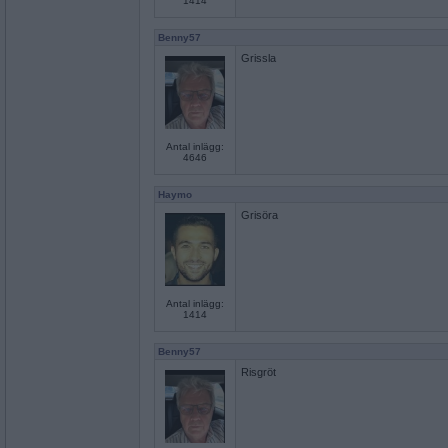
1414
Benny57
Grissla
Antal inlägg:
4646
Haymo
Grisöra
Antal inlägg:
1414
Benny57
Risgröt