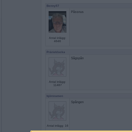
Benny57
Påssnus
Antal inlägg:
4646
Prärieklocka
Sågspån
Antal inlägg:
11487
björnramen
Spången
Antal inlägg: 16