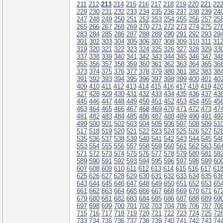
211
212
213
214
215
216
217
218
219
220
221
22
229
230
231
232
233
234
235
236
237
238
239
24
247
248
249
250
251
252
253
254
255
256
257
25
265
266
267
268
269
270
271
272
273
274
275
27
283
284
285
286
287
288
289
290
291
292
293
29
301
302
303
304
305
306
307
308
309
310
311
31
319
320
321
322
323
324
325
326
327
328
329
33
337
338
339
340
341
342
343
344
345
346
347
34
355
356
357
358
359
360
361
362
363
364
365
36
373
374
375
376
377
378
379
380
381
382
383
38
391
392
393
394
395
396
397
398
399
400
401
40
409
410
411
412
413
414
415
416
417
418
419
42
427
428
429
430
431
432
433
434
435
436
437
43
445
446
447
448
449
450
451
452
453
454
455
45
463
464
465
466
467
468
469
470
471
472
473
47
481
482
483
484
485
486
487
488
489
490
491
49
499
500
501
502
503
504
505
506
507
508
509
51
517
518
519
520
521
522
523
524
525
526
527
52
535
536
537
538
539
540
541
542
543
544
545
54
553
554
555
556
557
558
559
560
561
562
563
56
571
572
573
574
575
576
577
578
579
580
581
58
589
590
591
592
593
594
595
596
597
598
599
60
607
608
609
610
611
612
613
614
615
616
617
61
625
626
627
628
629
630
631
632
633
634
635
63
643
644
645
646
647
648
649
650
651
652
653
65
661
662
663
664
665
666
667
668
669
670
671
67
679
680
681
682
683
684
685
686
687
688
689
69
697
698
699
700
701
702
703
704
705
706
707
70
715
716
717
718
719
720
721
722
723
724
725
72
733
734
735
736
737
738
739
740
741
742
743
74