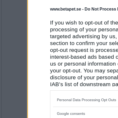
Prärieklocka
www.betapet.se -
Do Not Process 
Spången är böjt, så fortsätt på Sågspån :)
If you wish to opt-out of the
processing of your personal
Antal inlägg:
11487
targeted advertising by us
section to confirm your sel
Haymo
opt-out request is proces
Gipssåg
interest-based ads based o
us or personal information d
your opt-out. You may separ
Antal inlägg:
1414
disclosure of your personal
IAB’s list of downstream pa
Prärieklocka
also be disclosed by us to 
Gasspis
Downstream Participants
th
Personal Data Processing Opt Outs
third parties.
Antal inlägg:
Google consents
11487
Please note that this web