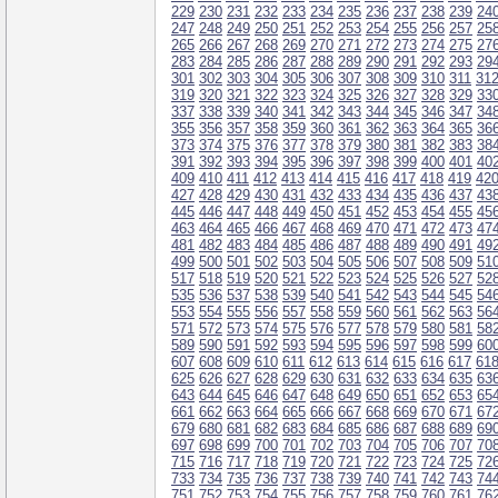
229
230
231
232
233
234
235
236
237
238
239
24
247
248
249
250
251
252
253
254
255
256
257
25
265
266
267
268
269
270
271
272
273
274
275
27
283
284
285
286
287
288
289
290
291
292
293
29
301
302
303
304
305
306
307
308
309
310
311
31
319
320
321
322
323
324
325
326
327
328
329
33
337
338
339
340
341
342
343
344
345
346
347
34
355
356
357
358
359
360
361
362
363
364
365
36
373
374
375
376
377
378
379
380
381
382
383
38
391
392
393
394
395
396
397
398
399
400
401
40
409
410
411
412
413
414
415
416
417
418
419
42
427
428
429
430
431
432
433
434
435
436
437
43
445
446
447
448
449
450
451
452
453
454
455
45
463
464
465
466
467
468
469
470
471
472
473
47
481
482
483
484
485
486
487
488
489
490
491
49
499
500
501
502
503
504
505
506
507
508
509
51
517
518
519
520
521
522
523
524
525
526
527
52
535
536
537
538
539
540
541
542
543
544
545
54
553
554
555
556
557
558
559
560
561
562
563
56
571
572
573
574
575
576
577
578
579
580
581
58
589
590
591
592
593
594
595
596
597
598
599
60
607
608
609
610
611
612
613
614
615
616
617
61
625
626
627
628
629
630
631
632
633
634
635
63
643
644
645
646
647
648
649
650
651
652
653
65
661
662
663
664
665
666
667
668
669
670
671
67
679
680
681
682
683
684
685
686
687
688
689
69
697
698
699
700
701
702
703
704
705
706
707
70
715
716
717
718
719
720
721
722
723
724
725
72
733
734
735
736
737
738
739
740
741
742
743
74
751
752
753
754
755
756
757
758
759
760
761
76