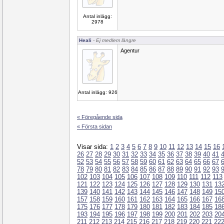
Antal inlägg:
2978
Heali
- Ej medlem längre
Agentur
Antal inlägg: 926
« Föregående sida
« Första sidan
Visar sida:
1
2
3
4
5
6
7
8
9
10
11
12
13
14
15
16
26
27
28
29
30
31
32
33
34
35
36
37
38
39
40
41
52
53
54
55
56
57
58
59
60
61
62
63
64
65
66
67
78
79
80
81
82
83
84
85
86
87
88
89
90
91
92
93
102
103
104
105
106
107
108
109
110
111
112
113
121
122
123
124
125
126
127
128
129
130
131
13
139
140
141
142
143
144
145
146
147
148
149
15
157
158
159
160
161
162
163
164
165
166
167
16
175
176
177
178
179
180
181
182
183
184
185
18
193
194
195
196
197
198
199
200
201
202
203
20
211
212
213
214
215
216
217
218
219
220
221
22