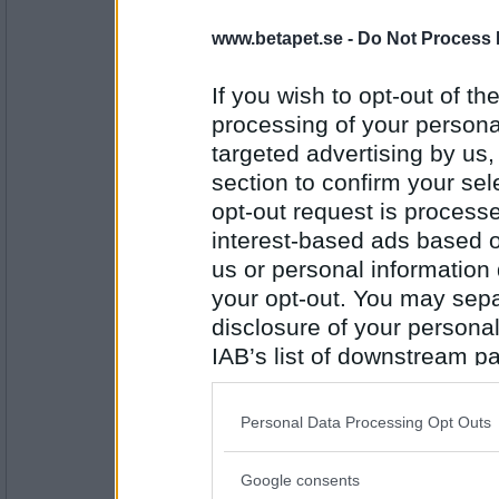
Benny57
Finkrog
www.betapet.se -
Do Not Process 
If you wish to opt-out of the
processing of your personal
Antal inlägg:
4646
targeted advertising by us
section to confirm your sel
Prärieklocka
Gulfink
opt-out request is proces
interest-based ads based o
us or personal information d
your opt-out. You may separ
Antal inlägg:
11487
disclosure of your personal
Haymo
IAB’s list of downstream pa
Lutfisk
also be disclosed by us to 
Downstream Participants
th
Personal Data Processing Opt Outs
third parties.
Antal inlägg:
Google consents
1414
Please note that this web