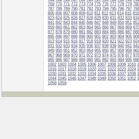
769
770
771
772
773
774
775
776
777
778
779
78
787
788
789
790
791
792
793
794
795
796
797
79
805
806
807
808
809
810
811
812
813
814
815
81
823
824
825
826
827
828
829
830
831
832
833
83
841
842
843
844
845
846
847
848
849
850
851
85
859
860
861
862
863
864
865
866
867
868
869
87
877
878
879
880
881
882
883
884
885
886
887
88
895
896
897
898
899
900
901
902
903
904
905
90
913
914
915
916
917
918
919
920
921
922
923
92
931
932
933
934
935
936
937
938
939
940
941
94
949
950
951
952
953
954
955
956
957
958
959
96
967
968
969
970
971
972
973
974
975
976
977
97
985
986
987
988
989
990
991
992
993
994
995
99
1002
1003
1004
1005
1006
1007
1008
1009
1010
1016
1017
1018
1019
1020
1021
1022
1023
1024
1030
1031
1032
1033
1034
1035
1036
1037
1038
1044
1045
1046
1047
1048
1049
1050
1051
1052
1058
1059