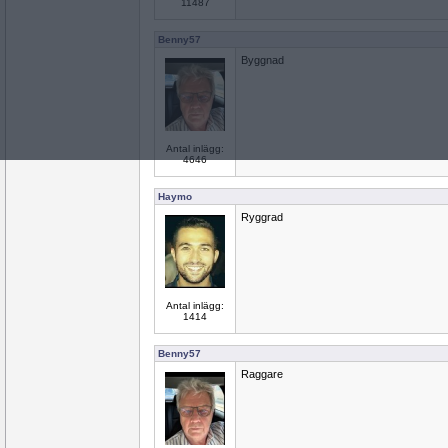
11487
Benny57
Byggnad
Antal inlägg:
4646
Haymo
Ryggrad
Antal inlägg:
1414
Benny57
Raggare