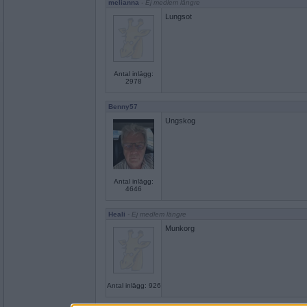
melianna
- Ej medlem längre
Lungsot
Antal inlägg:
2978
Benny57
Ungskog
Antal inlägg:
4646
Heali
- Ej medlem längre
Munkorg
Antal inlägg: 926