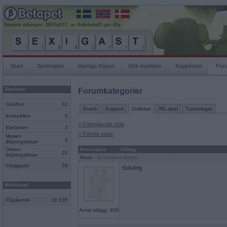
Senaste rullningen, SEXIgAST, av Rollebolle65 gav 80p
Start
Spelregler
Vanliga frågor
Sök medlem
Topplistor
For
Spelrum
Forumkategorier
Giraffen
32
Snack
Support
Ordlekar
IRL-spel
Turneringar
Krokodilen
0
« Föregående sida
Elefanten
3
« Första sidan
Musen
2
Böjningslistan
Grisen
Användare
Inlägg
22
Böjningslistan
Heali
- Ej medlem längre
Inloggade
59
Solsäng
Mobilspel
Pågående
18 535
Antal inlägg: 926