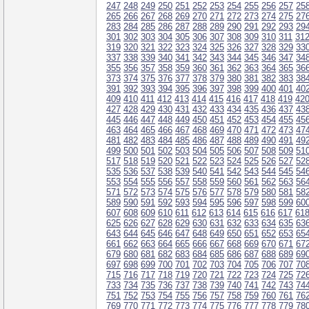
247
248
249
250
251
252
253
254
255
256
257
25
265
266
267
268
269
270
271
272
273
274
275
27
283
284
285
286
287
288
289
290
291
292
293
29
301
302
303
304
305
306
307
308
309
310
311
31
319
320
321
322
323
324
325
326
327
328
329
33
337
338
339
340
341
342
343
344
345
346
347
34
355
356
357
358
359
360
361
362
363
364
365
36
373
374
375
376
377
378
379
380
381
382
383
38
391
392
393
394
395
396
397
398
399
400
401
40
409
410
411
412
413
414
415
416
417
418
419
42
427
428
429
430
431
432
433
434
435
436
437
43
445
446
447
448
449
450
451
452
453
454
455
45
463
464
465
466
467
468
469
470
471
472
473
47
481
482
483
484
485
486
487
488
489
490
491
49
499
500
501
502
503
504
505
506
507
508
509
51
517
518
519
520
521
522
523
524
525
526
527
52
535
536
537
538
539
540
541
542
543
544
545
54
553
554
555
556
557
558
559
560
561
562
563
56
571
572
573
574
575
576
577
578
579
580
581
58
589
590
591
592
593
594
595
596
597
598
599
60
607
608
609
610
611
612
613
614
615
616
617
61
625
626
627
628
629
630
631
632
633
634
635
63
643
644
645
646
647
648
649
650
651
652
653
65
661
662
663
664
665
666
667
668
669
670
671
67
679
680
681
682
683
684
685
686
687
688
689
69
697
698
699
700
701
702
703
704
705
706
707
70
715
716
717
718
719
720
721
722
723
724
725
72
733
734
735
736
737
738
739
740
741
742
743
74
751
752
753
754
755
756
757
758
759
760
761
76
769
770
771
772
773
774
775
776
777
778
779
78