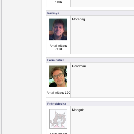
6106
travmys
Morsdag
Antal inlägg:
7110
Formidabel
Grodman
Antal inlägg: 160
Prärieklocka
Mangold
Antal inlägg: