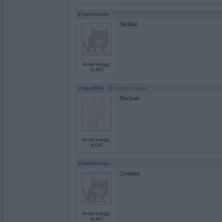
Prärieklocka
Skolbal
Antal inlägg:
11487
volpe1964
- Ej medlem längre
Blockad
Antal inlägg:
6106
Prärieklocka
Choklad
Antal inlägg:
11487