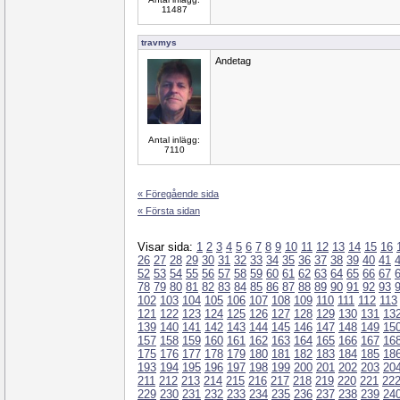
11487
travmys
Andetag
Antal inlägg:
7110
« Föregående sida
« Första sidan
Visar sida:
1
2
3
4
5
6
7
8
9
10
11
12
13
14
15
16
26
27
28
29
30
31
32
33
34
35
36
37
38
39
40
41
52
53
54
55
56
57
58
59
60
61
62
63
64
65
66
67
78
79
80
81
82
83
84
85
86
87
88
89
90
91
92
93
102
103
104
105
106
107
108
109
110
111
112
113
121
122
123
124
125
126
127
128
129
130
131
13
139
140
141
142
143
144
145
146
147
148
149
15
157
158
159
160
161
162
163
164
165
166
167
16
175
176
177
178
179
180
181
182
183
184
185
18
193
194
195
196
197
198
199
200
201
202
203
20
211
212
213
214
215
216
217
218
219
220
221
22
229
230
231
232
233
234
235
236
237
238
239
24