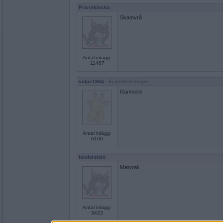
Prärieklocka
Skamvrå
Antal inlägg:
11487
volpe1964
- Ej medlem längre
Ramverk
Antal inlägg:
6106
lolololololo
Matvrak
Antal inlägg:
3423