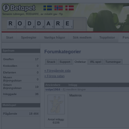
Senaste rullningen, RODdARE, av mita64 gav 75p
Start
Spelregler
Vanliga frågor
Sök medlem
Topplistor
For
Spelrum
Forumkategorier
Giraffen
17
Snack
Support
Ordlekar
IRL-spel
Turneringar
Krokodilen
0
« Föregående sida
Elefanten
0
« Första sidan
Musen
0
Böjningslistan
Grisen
Användare
Inlägg
19
Böjningslistan
volpe1964
- Ej medlem längre
Inloggade
36
Maskros
Mobilspel
Pågående
18 464
Antal inlägg:
6106