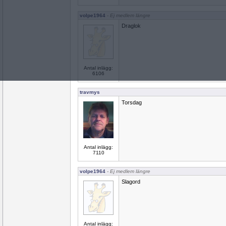
volpe1964
- Ej medlem längre
Draglok
Antal inlägg:
6106
travmys
Torsdag
Antal inlägg:
7110
volpe1964
- Ej medlem längre
Slagord
Antal inlägg: