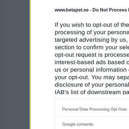
Prärieklocka
www.betapet.se -
Do Not Process 
Barmark
If you wish to opt-out of the
processing of your personal
Antal inlägg:
11487
targeted advertising by us
section to confirm your sel
volpe1964
- Ej medlem längre
opt-out request is proces
Kammare
interest-based ads based o
us or personal information d
your opt-out. You may separ
Antal inlägg:
6106
disclosure of your personal
IAB’s list of downstream pa
lolololololo
Hammare
also be disclosed by us to 
Downstream Participants
th
Personal Data Processing Opt Outs
third parties.
Antal inlägg:
Google consents
3423
Please note that this web