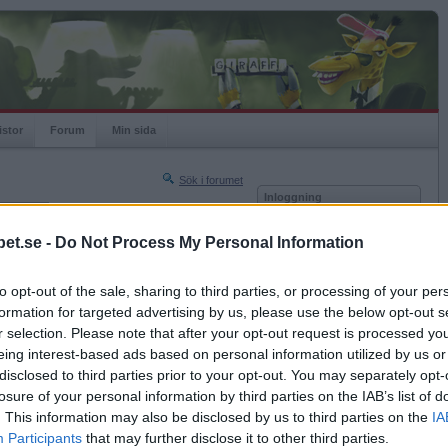
istor
Forum
Min sida
Sök i forumet
Inloggning
rneringar
Användare
et.se -
Do Not Process My Personal Information
Nästa sida »
Lösenord
Sista sidan »
to opt-out of the sale, sharing to third parties, or processing of your per
Kom ihåg mig
2019-11-19 16:09
formation for targeted advertising by us, please use the below opt-out s
Logga in
r selection. Please note that after your opt-out request is processed y
eing interest-based ads based on personal information utilized by us or
Glömt ditt lösenord?
Få ny aktiveringslänk
disclosed to third parties prior to your opt-out. You may separately opt-
losure of your personal information by third parties on the IAB’s list of
. This information may also be disclosed by us to third parties on the
IA
Betapet är gratis!
Participants
that may further disclose it to other third parties.