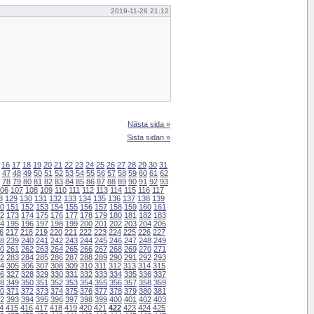
2019-11-26 21:12
Nästa sida »
Sista sidan »
16
17
18
19
20
21
22
23
24
25
26
27
28
29
30
31
47
48
49
50
51
52
53
54
55
56
57
58
59
60
61
62
78
79
80
81
82
83
84
85
86
87
88
89
90
91
92
93
06
107
108
109
110
111
112
113
114
115
116
117
8
129
130
131
132
133
134
135
136
137
138
139
0
151
152
153
154
155
156
157
158
159
160
161
2
173
174
175
176
177
178
179
180
181
182
183
4
195
196
197
198
199
200
201
202
203
204
205
6
217
218
219
220
221
222
223
224
225
226
227
8
239
240
241
242
243
244
245
246
247
248
249
0
261
262
263
264
265
266
267
268
269
270
271
2
283
284
285
286
287
288
289
290
291
292
293
4
305
306
307
308
309
310
311
312
313
314
315
6
327
328
329
330
331
332
333
334
335
336
337
8
349
350
351
352
353
354
355
356
357
358
359
0
371
372
373
374
375
376
377
378
379
380
381
2
393
394
395
396
397
398
399
400
401
402
403
4
415
416
417
418
419
420
421
422
423
424
425