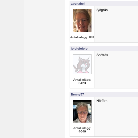
apsnabel
Sjögräs
Antal inlägg: 981
lolololololo
Snöfräs
Antal inlägg:
3423
Benny57
Nötfärs
Antal inlägg:
4646