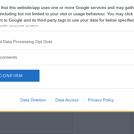
2019-11-19 19:20
Vill du bli
 that this website/app uses one or more Google services and may gath
medlem?
including but not limited to your visit or usage behaviour. You may click 
 to Google and its third-party tags to use your data for below specifi
Skapa nytt konto
ogle consent section.
l Data Processing Opt Outs
2019-11-19 23:19
consents
CONFIRM
2019-11-20 08:31
Data Deletion
Data Access
Privacy Policy