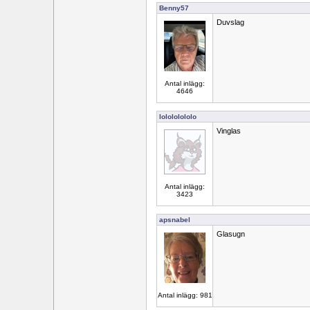
Benny57
Duvslag
Antal inlägg:
4646
lolololololo
Vinglas
Antal inlägg:
3423
apsnabel
Glasugn
Antal inlägg: 981