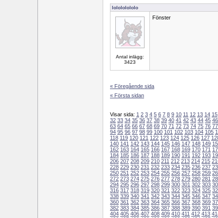
lolololololo
Fönster
Antal inlägg:
3423
« Föregående sida
« Första sidan
Visar sida:
1
2
3
4
5
6
7
8
9
10
11
12
13
14
15
32
33
34
35
36
37
38
39
40
41
42
43
44
45
46
63
64
65
66
67
68
69
70
71
72
73
74
75
76
77
94
95
96
97
98
99
100
101
102
103
104
105
1
118
119
120
121
122
123
124
125
126
127
12
140
141
142
143
144
145
146
147
148
149
15
162
163
164
165
166
167
168
169
170
171
17
184
185
186
187
188
189
190
191
192
193
19
206
207
208
209
210
211
212
213
214
215
21
228
229
230
231
232
233
234
235
236
237
23
250
251
252
253
254
255
256
257
258
259
26
272
273
274
275
276
277
278
279
280
281
28
294
295
296
297
298
299
300
301
302
303
30
316
317
318
319
320
321
322
323
324
325
32
338
339
340
341
342
343
344
345
346
347
34
360
361
362
363
364
365
366
367
368
369
37
382
383
384
385
386
387
388
389
390
391
39
404
405
406
407
408
409
410
411
412
413
41