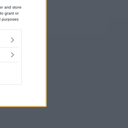
er and store
to grant or
ed purposes