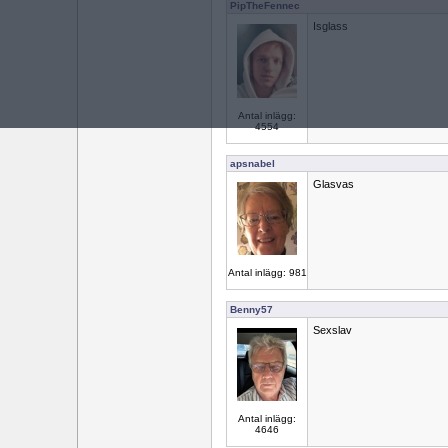
PipTheFennec
Isglass
Antal inlägg:
4554
apsnabel
Glasvas
Antal inlägg: 981
Benny57
Sexslav
Antal inlägg:
4646