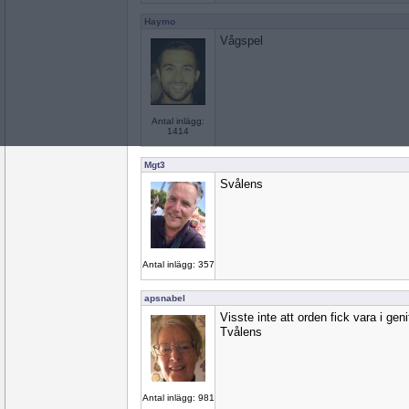
Haymo
Vågspel
Antal inlägg:
1414
Mgt3
Svålens
Antal inlägg: 357
apsnabel
Visste inte att orden fick vara i gen
Tvålens
Antal inlägg: 981