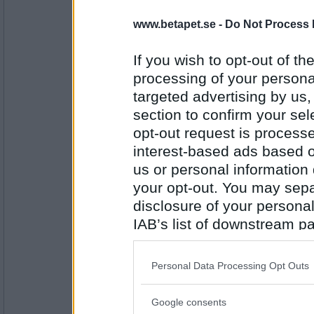
lolololololo
www.betapet.se -
Do Not Process 
Gradäng
If you wish to opt-out of the
processing of your personal
Antal inlägg:
targeted advertising by us
3423
section to confirm your sel
apsnabel
opt-out request is proces
Gräsäng
interest-based ads based o
us or personal information d
your opt-out. You may separ
Antal inlägg: 981
disclosure of your personal
IAB’s list of downstream pa
PipTheFennec
Länsväg
also be disclosed by us to 
Downstream Participants
th
Personal Data Processing Opt Outs
third parties.
Antal inlägg:
Google consents
Please note that this web
4554