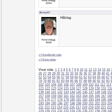
Antal inlägg:
4554
Benny57
Hålslag
Antal inlägg:
4646
« Föregående sida
« Första sidan
Visar sida:
1
2
3
4
5
6
7
8
9
10
11
12
13
14
15
16
26
27
28
29
30
31
32
33
34
35
36
37
38
39
40
41
52
53
54
55
56
57
58
59
60
61
62
63
64
65
66
67
78
79
80
81
82
83
84
85
86
87
88
89
90
91
92
93
102
103
104
105
106
107
108
109
110
111
112
113
121
122
123
124
125
126
127
128
129
130
131
13
139
140
141
142
143
144
145
146
147
148
149
15
157
158
159
160
161
162
163
164
165
166
167
16
175
176
177
178
179
180
181
182
183
184
185
18
193
194
195
196
197
198
199
200
201
202
203
20
211
212
213
214
215
216
217
218
219
220
221
22
229
230
231
232
233
234
235
236
237
238
239
24