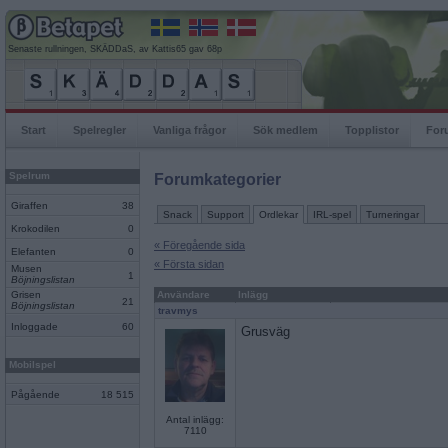
Senaste rullningen, SKÄDDaS, av Kattis65 gav 68p
Start
Spelregler
Vanliga frågor
Sök medlem
Topplistor
For
Spelrum
Forumkategorier
Giraffen
38
Snack
Support
Ordlekar
IRL-spel
Turneringar
Krokodilen
0
« Föregående sida
Elefanten
0
« Första sidan
Musen
1
Böjningslistan
Grisen
Användare
Inlägg
21
Böjningslistan
travmys
Inloggade
60
Grusväg
Mobilspel
Pågående
18 515
Antal inlägg:
7110