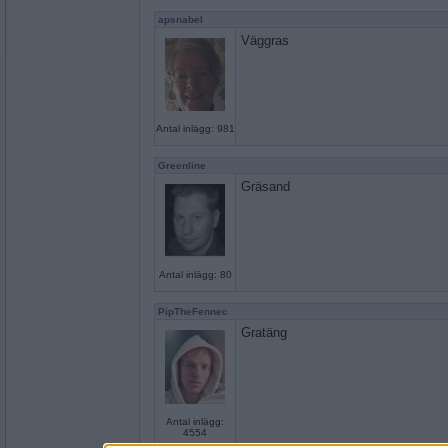
apsnabel
Väggras
Antal inlägg: 981
Greenline
Gräsand
Antal inlägg: 80
PipTheFennec
Gratäng
Antal inlägg:
4554