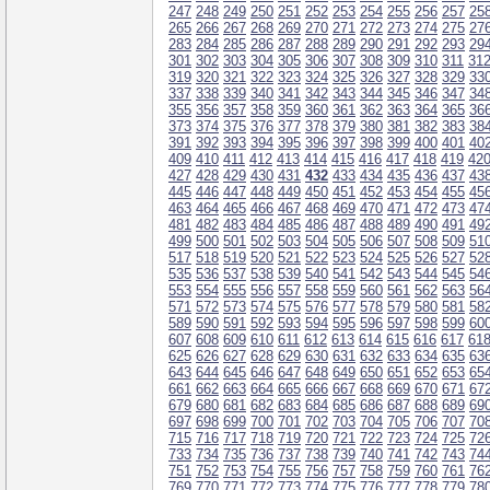
247
248
249
250
251
252
253
254
255
256
257
25
265
266
267
268
269
270
271
272
273
274
275
27
283
284
285
286
287
288
289
290
291
292
293
29
301
302
303
304
305
306
307
308
309
310
311
31
319
320
321
322
323
324
325
326
327
328
329
33
337
338
339
340
341
342
343
344
345
346
347
34
355
356
357
358
359
360
361
362
363
364
365
36
373
374
375
376
377
378
379
380
381
382
383
38
391
392
393
394
395
396
397
398
399
400
401
40
409
410
411
412
413
414
415
416
417
418
419
42
427
428
429
430
431
432
433
434
435
436
437
43
445
446
447
448
449
450
451
452
453
454
455
45
463
464
465
466
467
468
469
470
471
472
473
47
481
482
483
484
485
486
487
488
489
490
491
49
499
500
501
502
503
504
505
506
507
508
509
51
517
518
519
520
521
522
523
524
525
526
527
52
535
536
537
538
539
540
541
542
543
544
545
54
553
554
555
556
557
558
559
560
561
562
563
56
571
572
573
574
575
576
577
578
579
580
581
58
589
590
591
592
593
594
595
596
597
598
599
60
607
608
609
610
611
612
613
614
615
616
617
61
625
626
627
628
629
630
631
632
633
634
635
63
643
644
645
646
647
648
649
650
651
652
653
65
661
662
663
664
665
666
667
668
669
670
671
67
679
680
681
682
683
684
685
686
687
688
689
69
697
698
699
700
701
702
703
704
705
706
707
70
715
716
717
718
719
720
721
722
723
724
725
72
733
734
735
736
737
738
739
740
741
742
743
74
751
752
753
754
755
756
757
758
759
760
761
76
769
770
771
772
773
774
775
776
777
778
779
78