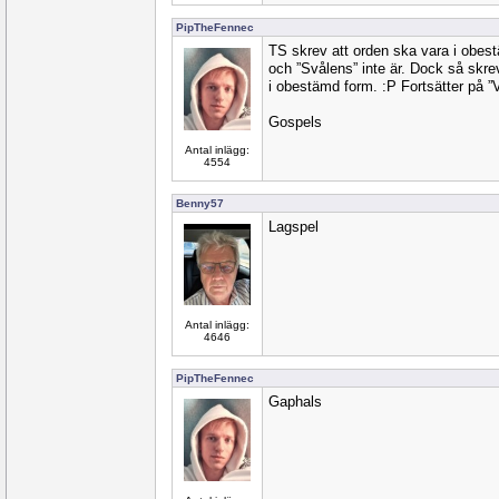
PipTheFennec
TS skrev att orden ska vara i obest
och ”Svålens” inte är. Dock så skre
i obestämd form. :P Fortsätter på ”
Gospels
Antal inlägg:
4554
Benny57
Lagspel
Antal inlägg:
4646
PipTheFennec
Gaphals