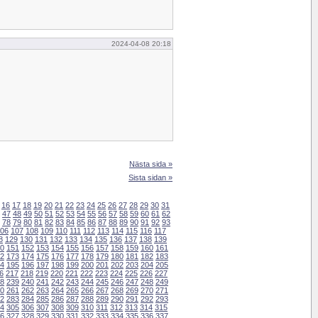
2024-04-08 20:18
Nästa sida »
Sista sidan »
16
17
18
19
20
21
22
23
24
25
26
27
28
29
30
31
47
48
49
50
51
52
53
54
55
56
57
58
59
60
61
62
78
79
80
81
82
83
84
85
86
87
88
89
90
91
92
93
06
107
108
109
110
111
112
113
114
115
116
117
8
129
130
131
132
133
134
135
136
137
138
139
0
151
152
153
154
155
156
157
158
159
160
161
2
173
174
175
176
177
178
179
180
181
182
183
4
195
196
197
198
199
200
201
202
203
204
205
6
217
218
219
220
221
222
223
224
225
226
227
8
239
240
241
242
243
244
245
246
247
248
249
0
261
262
263
264
265
266
267
268
269
270
271
2
283
284
285
286
287
288
289
290
291
292
293
4
305
306
307
308
309
310
311
312
313
314
315
6
327
328
329
330
331
332
333
334
335
336
337