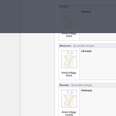
åskarll
Matskål
Antal inlägg:
2503
Monicare
- Ej medlem längre
Likmask
Antal inlägg:
4523
Rombis
- Ej medlem längre
Helmask
Antal inlägg:
12458