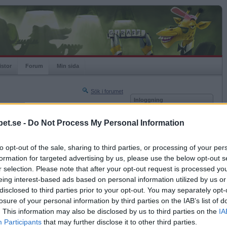
istor
Forum
Min sida
Sök i forumet
Inloggning
rneringar
Användare
et.se -
Do Not Process My Personal Information
Nästa sida »
Lösenord
Sista sidan »
to opt-out of the sale, sharing to third parties, or processing of your per
Kom ihåg mig
2024-04-08 00:04
formation for targeted advertising by us, please use the below opt-out s
Logga in
r selection. Please note that after your opt-out request is processed y
eing interest-based ads based on personal information utilized by us or
Glömt ditt lösenord?
Få ny aktiveringslänk
disclosed to third parties prior to your opt-out. You may separately opt-
losure of your personal information by third parties on the IAB’s list of
. This information may also be disclosed by us to third parties on the
IA
Betapet är gratis!
Participants
that may further disclose it to other third parties.