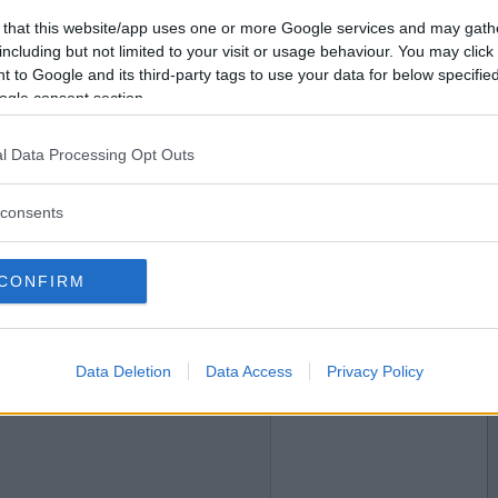
2024-04-08 00:16
Vill du bli
 that this website/app uses one or more Google services and may gath
medlem?
including but not limited to your visit or usage behaviour. You may click 
 to Google and its third-party tags to use your data for below specifi
Skapa nytt konto
ogle consent section.
l Data Processing Opt Outs
2024-04-08 02:19
consents
CONFIRM
2024-04-08 07:31
Data Deletion
Data Access
Privacy Policy