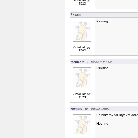
Antal inlägg:
4523
åskarll
Kavring
Antal inlägg:
2503
Monicare
- Ej medlem längre
Virkning
Antal inlägg:
4523
Rombis
- Ej medlem längre
En bokstav för mycket ovan.
Hovring