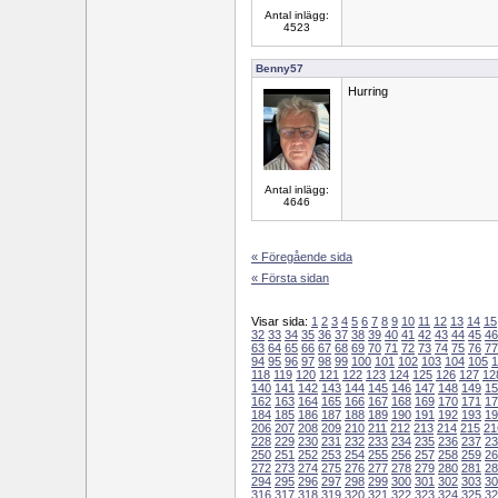
Antal inlägg:
4523
Benny57
Hurring
Antal inlägg:
4646
« Föregående sida
« Första sidan
Visar sida:
1
2
3
4
5
6
7
8
9
10
11
12
13
14
15
32
33
34
35
36
37
38
39
40
41
42
43
44
45
46
63
64
65
66
67
68
69
70
71
72
73
74
75
76
77
94
95
96
97
98
99
100
101
102
103
104
105
1
118
119
120
121
122
123
124
125
126
127
12
140
141
142
143
144
145
146
147
148
149
15
162
163
164
165
166
167
168
169
170
171
17
184
185
186
187
188
189
190
191
192
193
19
206
207
208
209
210
211
212
213
214
215
21
228
229
230
231
232
233
234
235
236
237
23
250
251
252
253
254
255
256
257
258
259
26
272
273
274
275
276
277
278
279
280
281
28
294
295
296
297
298
299
300
301
302
303
30
316
317
318
319
320
321
322
323
324
325
32