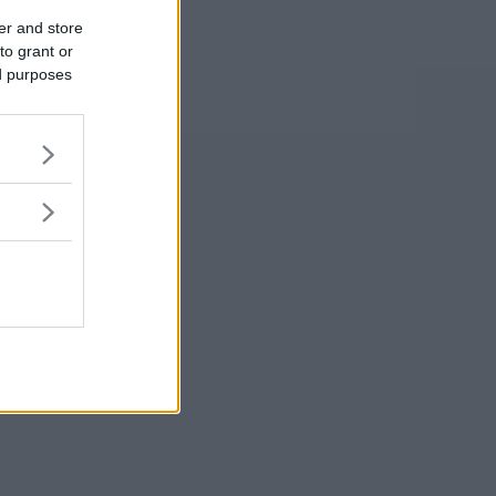
er and store
to grant or
ed purposes