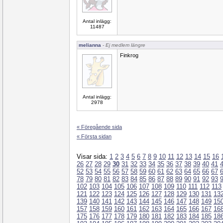
Antal inlägg:
11487
melianna
- Ej medlem längre
Finkrog
Antal inlägg:
2978
« Föregående sida
« Första sidan
Visar sida:
1
2
3
4
5
6
7
8
9
10
11
12
13
14
15
16
26
27
28
29
30
31
32
33
34
35
36
37
38
39
40
41
52
53
54
55
56
57
58
59
60
61
62
63
64
65
66
67
78
79
80
81
82
83
84
85
86
87
88
89
90
91
92
93
102
103
104
105
106
107
108
109
110
111
112
113
121
122
123
124
125
126
127
128
129
130
131
13
139
140
141
142
143
144
145
146
147
148
149
15
157
158
159
160
161
162
163
164
165
166
167
16
175
176
177
178
179
180
181
182
183
184
185
18