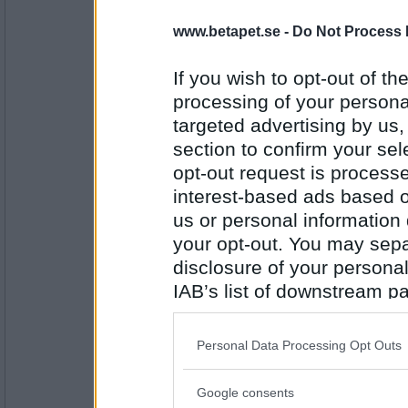
4646
www.betapet.se -
Do Not Process 
PipTheFennec
Strippa
If you wish to opt-out of the
processing of your personal
targeted advertising by us
Antal inlägg:
section to confirm your sel
4554
opt-out request is proces
Benny57
interest-based ads based o
Prisras
us or personal information d
your opt-out. You may separ
disclosure of your personal
Antal inlägg:
IAB’s list of downstream pa
4646
also be disclosed by us to 
Prärieklocka
Downstream Participants
th
Personal Data Processing Opt Outs
Aspirin
third parties.
Google consents
Please note that this web