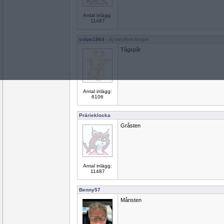
Antal inlägg:
11487
volpe1964
- Ej medlem längre
Tågspår
Antal inlägg:
6106
Prärieklocka
Gråsten
Antal inlägg:
11487
Benny57
Månsten