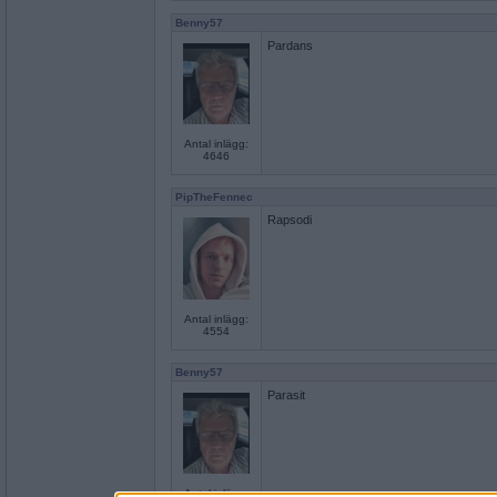
Benny57
Pardans
Antal inlägg:
4646
PipTheFennec
Rapsodi
Antal inlägg:
4554
Benny57
Parasit
Antal inlägg: