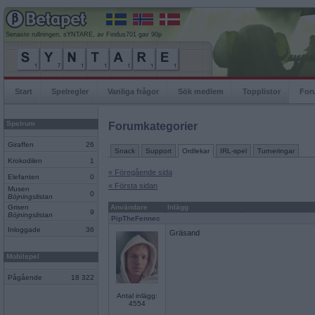
Senaste rullningen, sYNTARE, av Findus701 gav 90p
Start
Spelregler
Vanliga frågor
Sök medlem
Topplistor
For
Spelrum
Forumkategorier
Giraffen
26
Snack
Support
Ordlekar
IRL-spel
Turneringar
Krokodilen
1
« Föregående sida
Elefanten
0
« Första sidan
Musen
0
Böjningslistan
Grisen
Användare
Inlägg
9
Böjningslistan
PipTheFennec
Inloggade
36
Gräsand
Mobilspel
Pågående
18 322
Antal inlägg:
4554