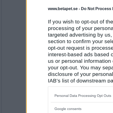
Haymo
www.betapet.se -
Do Not Process 
Kortlek
If you wish to opt-out of the
processing of your personal
targeted advertising by us
Antal inlägg:
1414
section to confirm your sel
Prärieklocka
opt-out request is proces
Kotlett
interest-based ads based o
us or personal information d
your opt-out. You may separ
Antal inlägg:
disclosure of your personal
11487
IAB’s list of downstream pa
Haymo
also be disclosed by us to 
Lotteri
Downstream Participants
th
Personal Data Processing Opt Outs
third parties.
Google consents
Please note that this web
Antal inlägg: