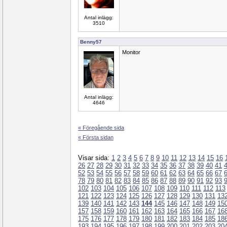
Antal inlägg:
3510
Benny57
Monitor
Antal inlägg:
4646
« Föregående sida
« Första sidan
Visar sida:
1
2
3
4
5
6
7
8
9
10
11
12
13
14
15
16
26
27
28
29
30
31
32
33
34
35
36
37
38
39
40
41
52
53
54
55
56
57
58
59
60
61
62
63
64
65
66
67
78
79
80
81
82
83
84
85
86
87
88
89
90
91
92
93
102
103
104
105
106
107
108
109
110
111
112
113
121
122
123
124
125
126
127
128
129
130
131
13
139
140
141
142
143
144
145
146
147
148
149
15
157
158
159
160
161
162
163
164
165
166
167
16
175
176
177
178
179
180
181
182
183
184
185
18
193
194
195
196
197
198
199
200
201
202
203
20