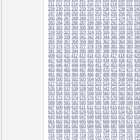
211
212
213
214
215
216
217
218
219
220
221
22
229
230
231
232
233
234
235
236
237
238
239
24
247
248
249
250
251
252
253
254
255
256
257
25
265
266
267
268
269
270
271
272
273
274
275
27
283
284
285
286
287
288
289
290
291
292
293
29
301
302
303
304
305
306
307
308
309
310
311
31
319
320
321
322
323
324
325
326
327
328
329
33
337
338
339
340
341
342
343
344
345
346
347
34
355
356
357
358
359
360
361
362
363
364
365
36
373
374
375
376
377
378
379
380
381
382
383
38
391
392
393
394
395
396
397
398
399
400
401
40
409
410
411
412
413
414
415
416
417
418
419
42
427
428
429
430
431
432
433
434
435
436
437
43
445
446
447
448
449
450
451
452
453
454
455
45
463
464
465
466
467
468
469
470
471
472
473
47
481
482
483
484
485
486
487
488
489
490
491
49
499
500
501
502
503
504
505
506
507
508
509
51
517
518
519
520
521
522
523
524
525
526
527
52
535
536
537
538
539
540
541
542
543
544
545
54
553
554
555
556
557
558
559
560
561
562
563
56
571
572
573
574
575
576
577
578
579
580
581
58
589
590
591
592
593
594
595
596
597
598
599
60
607
608
609
610
611
612
613
614
615
616
617
61
625
626
627
628
629
630
631
632
633
634
635
63
643
644
645
646
647
648
649
650
651
652
653
65
661
662
663
664
665
666
667
668
669
670
671
67
679
680
681
682
683
684
685
686
687
688
689
69
697
698
699
700
701
702
703
704
705
706
707
70
715
716
717
718
719
720
721
722
723
724
725
72