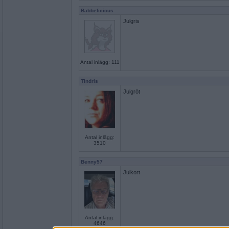
Babbelicious
Julgris
Antal inlägg: 111
Tindris
Julgröt
Antal inlägg:
3510
Benny57
Julkort
Antal inlägg:
4646