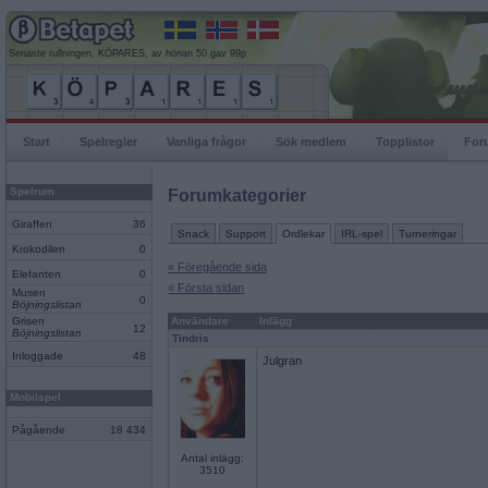
Senaste rullningen, KÖPARES, av hönan 50 gav 99p
Start
Spelregler
Vanliga frågor
Sök medlem
Topplistor
For
Spelrum
Forumkategorier
Giraffen
36
Snack
Support
Ordlekar
IRL-spel
Turneringar
Krokodilen
0
« Föregående sida
Elefanten
0
« Första sidan
Musen
0
Böjningslistan
Grisen
Användare
Inlägg
12
Böjningslistan
Tindris
Inloggade
48
Julgran
Mobilspel
Pågående
18 434
Antal inlägg:
3510