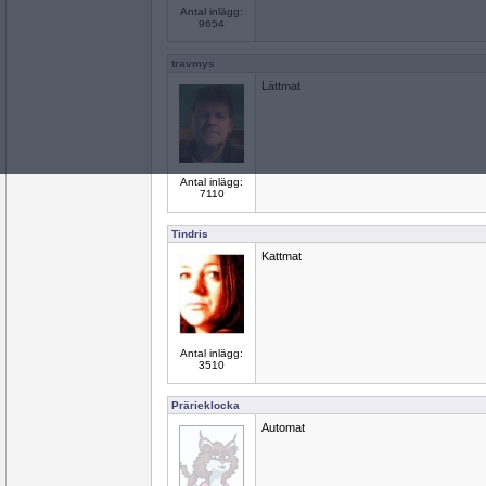
Antal inlägg:
9654
travmys
Lättmat
Antal inlägg:
7110
Tindris
Kattmat
Antal inlägg:
3510
Prärieklocka
Automat