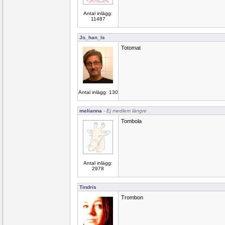
Antal inlägg:
11487
Jo_han_ls
Totomat
Antal inlägg: 130
melianna
- Ej medlem längre
Tombola
Antal inlägg:
2978
Tindris
Trombon