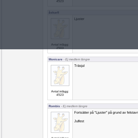
4523
åskarll
Ljuster
Antal inlägg:
2503
Monicare
- Ej medlem längre
Träsjul
Antal inlägg:
4523
Rombis
- Ej medlem längre
Fortsätter på "Ljuster" på grund av felsta
Julfest