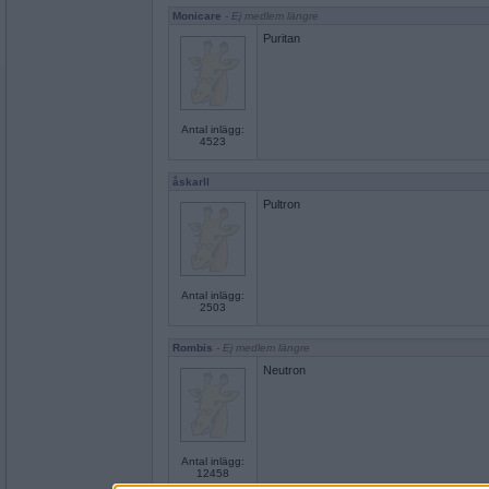
Monicare
- Ej medlem längre
Puritan
Antal inlägg:
4523
åskarll
Pultron
Antal inlägg:
2503
Rombis
- Ej medlem längre
Neutron
Antal inlägg:
12458