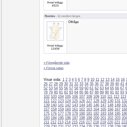
Antal inlägg:
4523
Rombis
- Ej medlem längre
Ölfråga
Antal inlägg:
12458
« Föregående sida
« Första sidan
Visar sida:
1
2
3
4
5
6
7
8
9
10
11
12
13
14
15
16
26
27
28
29
30
31
32
33
34
35
36
37
38
39
40
41
52
53
54
55
56
57
58
59
60
61
62
63
64
65
66
67
78
79
80
81
82
83
84
85
86
87
88
89
90
91
92
93
102
103
104
105
106
107
108
109
110
111
112
113
121
122
123
124
125
126
127
128
129
130
131
13
139
140
141
142
143
144
145
146
147
148
149
15
157
158
159
160
161
162
163
164
165
166
167
16
175
176
177
178
179
180
181
182
183
184
185
18
193
194
195
196
197
198
199
200
201
202
203
20
211
212
213
214
215
216
217
218
219
220
221
22
229
230
231
232
233
234
235
236
237
238
239
24