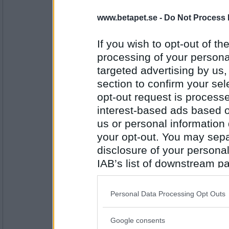
Prärieklocka
www.betapet.se -
Do Not Process 
Tornrum
If you wish to opt-out of the
processing of your personal
Antal inlägg:
targeted advertising by us
11487
section to confirm your sel
Rombis
- Ej medlem längre
opt-out request is proces
Provrum
interest-based ads based o
us or personal information d
your opt-out. You may separ
Antal inlägg:
12458
disclosure of your personal
IAB’s list of downstream pa
melianna
- Ej medlem längre
also be disclosed by us to 
Rovdjur
Downstream Participants
th
Personal Data Processing Opt Outs
third parties.
Antal inlägg:
Google consents
Please note that this web
2978