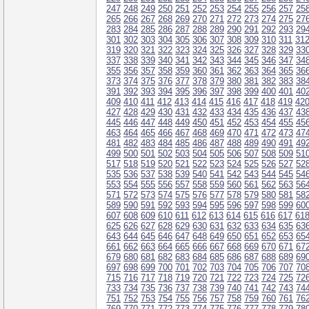
247
248
249
250
251
252
253
254
255
256
257
25
265
266
267
268
269
270
271
272
273
274
275
27
283
284
285
286
287
288
289
290
291
292
293
29
301
302
303
304
305
306
307
308
309
310
311
31
319
320
321
322
323
324
325
326
327
328
329
33
337
338
339
340
341
342
343
344
345
346
347
34
355
356
357
358
359
360
361
362
363
364
365
36
373
374
375
376
377
378
379
380
381
382
383
38
391
392
393
394
395
396
397
398
399
400
401
40
409
410
411
412
413
414
415
416
417
418
419
42
427
428
429
430
431
432
433
434
435
436
437
43
445
446
447
448
449
450
451
452
453
454
455
45
463
464
465
466
467
468
469
470
471
472
473
47
481
482
483
484
485
486
487
488
489
490
491
49
499
500
501
502
503
504
505
506
507
508
509
51
517
518
519
520
521
522
523
524
525
526
527
52
535
536
537
538
539
540
541
542
543
544
545
54
553
554
555
556
557
558
559
560
561
562
563
56
571
572
573
574
575
576
577
578
579
580
581
58
589
590
591
592
593
594
595
596
597
598
599
60
607
608
609
610
611
612
613
614
615
616
617
61
625
626
627
628
629
630
631
632
633
634
635
63
643
644
645
646
647
648
649
650
651
652
653
65
661
662
663
664
665
666
667
668
669
670
671
67
679
680
681
682
683
684
685
686
687
688
689
69
697
698
699
700
701
702
703
704
705
706
707
70
715
716
717
718
719
720
721
722
723
724
725
72
733
734
735
736
737
738
739
740
741
742
743
74
751
752
753
754
755
756
757
758
759
760
761
76
769
770
771
772
773
774
775
776
777
778
779
78