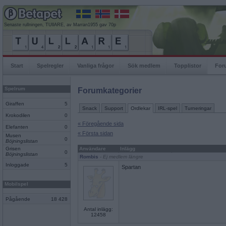
Senaste rullningen, TUllARE, av Marran1955 gav 70p
Start
Spelregler
Vanliga frågor
Sök medlem
Topplistor
For
Spelrum
Forumkategorier
Giraffen
5
Snack
Support
Ordlekar
IRL-spel
Turneringar
Krokodilen
0
« Föregående sida
Elefanten
0
« Första sidan
Musen
0
Böjningslistan
Grisen
Användare
Inlägg
0
Böjningslistan
Rombis
- Ej medlem längre
Inloggade
5
Spartan
Mobilspel
Pågående
18 428
Antal inlägg:
12458