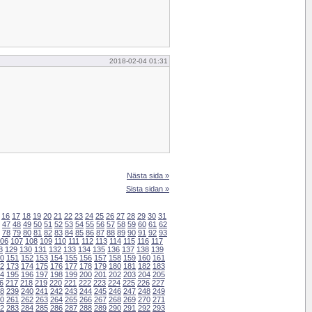
2018-02-04 01:31
Nästa sida »
Sista sidan »
16
17
18
19
20
21
22
23
24
25
26
27
28
29
30
31
47
48
49
50
51
52
53
54
55
56
57
58
59
60
61
62
78
79
80
81
82
83
84
85
86
87
88
89
90
91
92
93
06
107
108
109
110
111
112
113
114
115
116
117
8
129
130
131
132
133
134
135
136
137
138
139
0
151
152
153
154
155
156
157
158
159
160
161
2
173
174
175
176
177
178
179
180
181
182
183
4
195
196
197
198
199
200
201
202
203
204
205
6
217
218
219
220
221
222
223
224
225
226
227
8
239
240
241
242
243
244
245
246
247
248
249
0
261
262
263
264
265
266
267
268
269
270
271
2
283
284
285
286
287
288
289
290
291
292
293