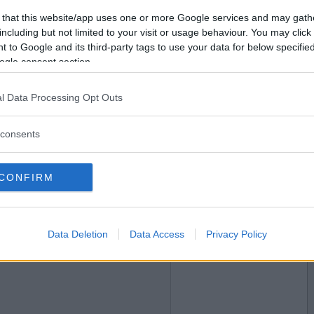
2018-02-03 21:08
Vill du bli
 that this website/app uses one or more Google services and may gath
medlem?
including but not limited to your visit or usage behaviour. You may click 
 to Google and its third-party tags to use your data for below specifi
Skapa nytt konto
ogle consent section.
l Data Processing Opt Outs
2018-02-03 21:21
consents
CONFIRM
2018-02-03 21:36
Data Deletion
Data Access
Privacy Policy