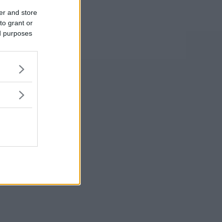
er and store
to grant or
ed purposes