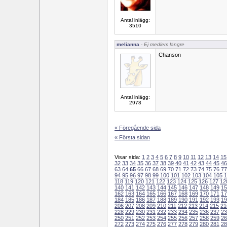
Antal inlägg:
3510
melianna
- Ej medlem längre
Chanson
Antal inlägg:
2978
« Föregående sida
« Första sidan
Visar sida:
1
2
3
4
5
6
7
8
9
10
11
12
13
14
15
32
33
34
35
36
37
38
39
40
41
42
43
44
45
46
63
64
65
66
67
68
69
70
71
72
73
74
75
76
77
94
95
96
97
98
99
100
101
102
103
104
105
1
118
119
120
121
122
123
124
125
126
127
12
140
141
142
143
144
145
146
147
148
149
15
162
163
164
165
166
167
168
169
170
171
17
184
185
186
187
188
189
190
191
192
193
19
206
207
208
209
210
211
212
213
214
215
21
228
229
230
231
232
233
234
235
236
237
23
250
251
252
253
254
255
256
257
258
259
26
272
273
274
275
276
277
278
279
280
281
28