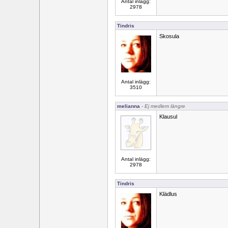
Antal inlägg:
2978
Tindris
Skosula
Antal inlägg:
3510
melianna
- Ej medlem längre
Klausul
Antal inlägg:
2978
Tindris
Klädlus