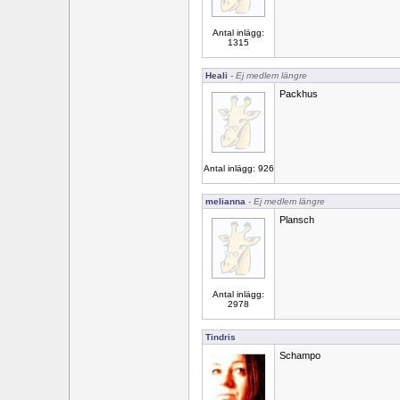
Antal inlägg:
1315
Heali
- Ej medlem längre
Packhus
Antal inlägg: 926
melianna
- Ej medlem längre
Plansch
Antal inlägg:
2978
Tindris
Schampo