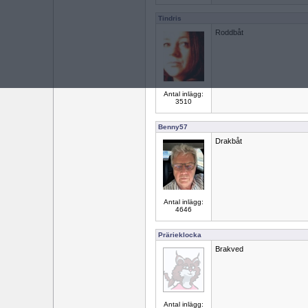
Tindris
Roddbåt
Antal inlägg:
3510
Benny57
Drakbåt
Antal inlägg:
4646
Prärieklocka
Brakved
Antal inlägg: