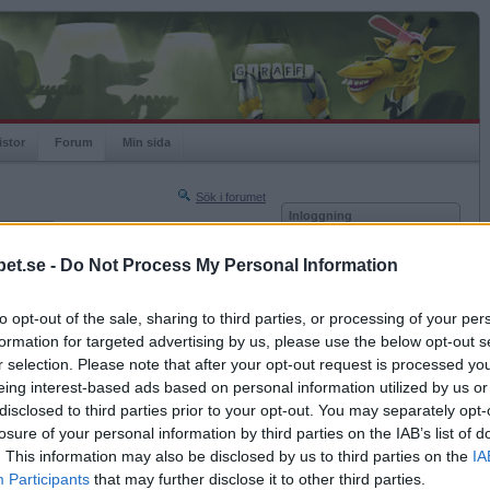
istor
Forum
Min sida
Sök i forumet
Inloggning
rneringar
Användare
et.se -
Do Not Process My Personal Information
Nästa sida »
Lösenord
Sista sidan »
to opt-out of the sale, sharing to third parties, or processing of your per
Kom ihåg mig
2018-02-03 20:56
formation for targeted advertising by us, please use the below opt-out s
Logga in
r selection. Please note that after your opt-out request is processed y
eing interest-based ads based on personal information utilized by us or
Glömt ditt lösenord?
Få ny aktiveringslänk
disclosed to third parties prior to your opt-out. You may separately opt-
losure of your personal information by third parties on the IAB’s list of
. This information may also be disclosed by us to third parties on the
IA
Betapet är gratis!
Participants
that may further disclose it to other third parties.