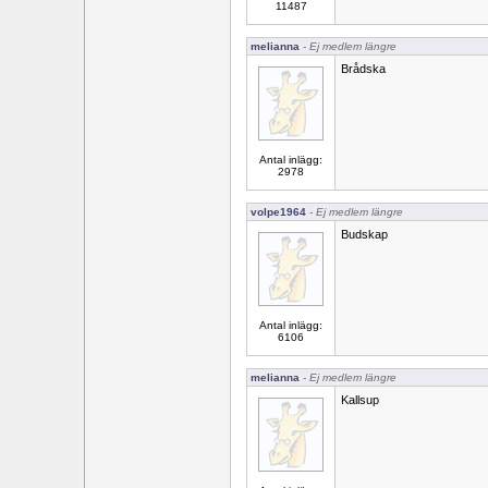
11487
melianna
- Ej medlem längre
Brådska
Antal inlägg:
2978
volpe1964
- Ej medlem längre
Budskap
Antal inlägg:
6106
melianna
- Ej medlem längre
Kallsup