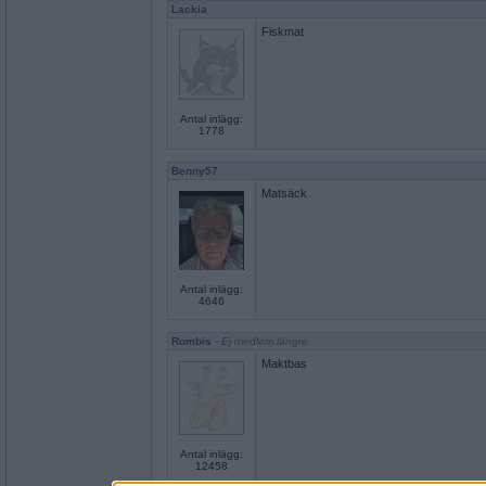
Lackia
Fiskmat
Antal inlägg:
1778
Benny57
Matsäck
Antal inlägg:
4646
Rombis
- Ej medlem längre
Maktbas
Antal inlägg:
12458