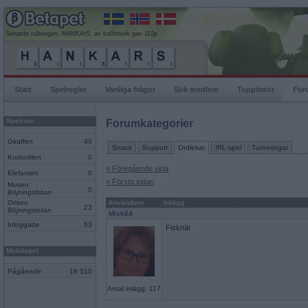
Senaste rullningen, HANKArS, av kaffeburk gav 110p
Start
Spelregler
Vanliga frågor
Sök medlem
Topplistor
For
Spelrum
Forumkategorier
Giraffen
40
Snack
Support
Ordlekar
IRL-spel
Turneringar
Krokodilen
0
« Föregående sida
Elefanten
0
« Första sidan
Musen
0
Böjningslistan
Grisen
Användare
Inlägg
23
Böjningslistan
Misk64
Inloggade
63
Fisknät
Mobilspel
Pågående
18 510
Antal inlägg: 117