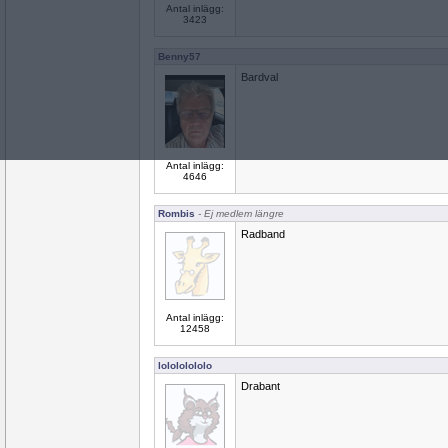
Antal inlägg:
3423
Benny57
Bardval
Antal inlägg:
4646
Rombis
- Ej medlem längre
Radband
Antal inlägg:
12458
lolololololo
Drabant