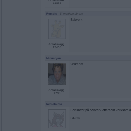
11487
Rombis
- Ej medlem längre
Bakverk
Antal inlägg:
12458
Minimojan
Verksam
Antal inlägg:
1738
lolololololo
Fortsätter på bakverk eftersom verksam är
Bilvrak