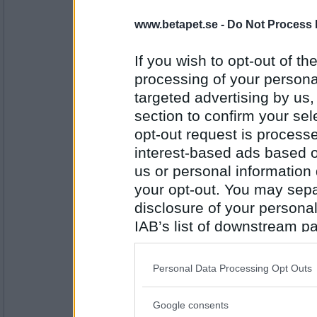
travmys
www.betapet.se -
Do Not Process 
Kastanj
If you wish to opt-out of the
processing of your personal
Antal inlägg:
targeted advertising by us
7110
section to confirm your sel
Rombis
- Ej medlem längre
opt-out request is proces
Glastak
interest-based ads based o
us or personal information d
your opt-out. You may separ
Antal inlägg:
disclosure of your personal
12458
IAB’s list of downstream pa
Minimojan
also be disclosed by us to 
Kastrat
Downstream Participants
th
Personal Data Processing Opt Outs
third parties.
Google consents
Antal inlägg:
Please note that this web
1738