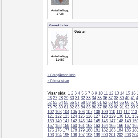
Antal inlägg:
1738
Prärieklocka
Gatsten
Antal inlägg:
11487
« Föregående sida
« Första sidan
Visar sida:
1
2
3
4
5
6
7
8
9
10
11
12
13
14
15
16
26
27
28
29
30
31
32
33
34
35
36
37
38
39
40
41
52
53
54
55
56
57
58
59
60
61
62
63
64
65
66
67
78
79
80
81
82
83
84
85
86
87
88
89
90
91
92
93
102
103
104
105
106
107
108
109
110
111
112
113
121
122
123
124
125
126
127
128
129
130
131
13
139
140
141
142
143
144
145
146
147
148
149
15
157
158
159
160
161
162
163
164
165
166
167
16
175
176
177
178
179
180
181
182
183
184
185
18
193
194
195
196
197
198
199
200
201
202
203
20