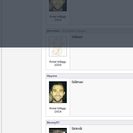
Antal inlägg:
1414
greentea
- Ej medlem längre
Stålbad
Antal inlägg:
1033
Haymo
Stålman
Antal inlägg:
1414
Benny57
Skitmål