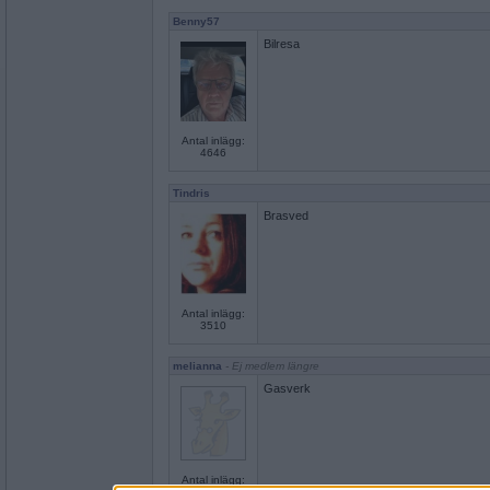
Benny57
Bilresa
Antal inlägg:
4646
Tindris
Brasved
Antal inlägg:
3510
melianna
- Ej medlem längre
Gasverk
Antal inlägg: