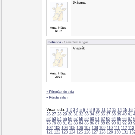
Skåpmat
Antal inlägg:
6106
melianna
- Ej medlem längre
Anspråk
Antal inlägg:
2978
« Föregående sida
« Första sidan
Visar sida:
1
2
3
4
5
6
7
8
9
10
11
12
13
14
15
16
26
27
28
29
30
31
32
33
34
35
36
37
38
39
40
41
52
53
54
55
56
57
58
59
60
61
62
63
64
65
66
67
78
79
80
81
82
83
84
85
86
87
88
89
90
91
92
93
102
103
104
105
106
107
108
109
110
111
112
113
121
122
123
124
125
126
127
128
129
130
131
13