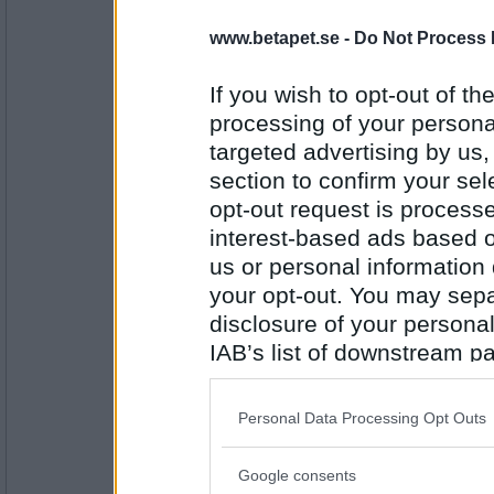
2978
www.betapet.se -
Do Not Process 
Haymo
Sverige
If you wish to opt-out of the
processing of your personal
targeted advertising by us
Antal inlägg:
section to confirm your sel
1414
opt-out request is proces
Benny57
interest-based ads based o
Kelgris
us or personal information d
your opt-out. You may separ
disclosure of your personal
Antal inlägg:
IAB’s list of downstream pa
4646
also be disclosed by us to 
travmys
Downstream Participants
th
Sånglek
Personal Data Processing Opt Outs
third parties.
Google consents
Please note that this web