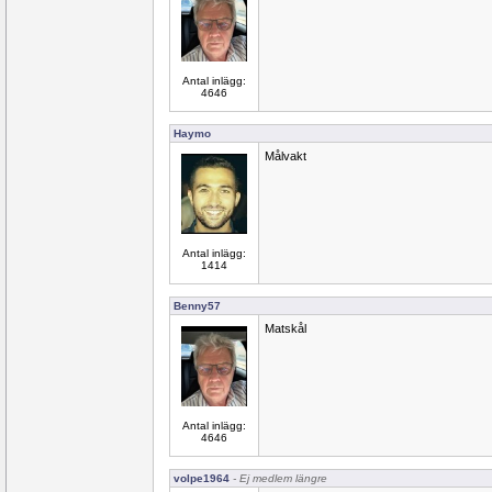
Antal inlägg:
4646
Haymo
Målvakt
Antal inlägg:
1414
Benny57
Matskål
Antal inlägg:
4646
volpe1964
- Ej medlem längre