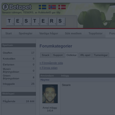
Senaste rullningen, TEStERS, av Rollebolle65 gav 68p
Start
Spelregler
Vanliga frågor
Sök medlem
Topplistor
For
Spelrum
Forumkategorier
Giraffen
17
Snack
Support
Ordlekar
IRL-spel
Turneringar
Krokodilen
0
« Föregående sida
Elefanten
0
« Första sidan
Musen
0
Böjningslistan
Grisen
Användare
Inlägg
8
Böjningslistan
Haymo
Inloggade
25
Stearin
Mobilspel
Pågående
18 444
Antal inlägg:
1414