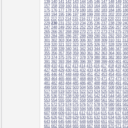
139
140
141
142
143
144
145
146
147
148
149
15
157
158
159
160
161
162
163
164
165
166
167
16
175
176
177
178
179
180
181
182
183
184
185
18
193
194
195
196
197
198
199
200
201
202
203
20
211
212
213
214
215
216
217
218
219
220
221
22
229
230
231
232
233
234
235
236
237
238
239
24
247
248
249
250
251
252
253
254
255
256
257
25
265
266
267
268
269
270
271
272
273
274
275
27
283
284
285
286
287
288
289
290
291
292
293
29
301
302
303
304
305
306
307
308
309
310
311
31
319
320
321
322
323
324
325
326
327
328
329
33
337
338
339
340
341
342
343
344
345
346
347
34
355
356
357
358
359
360
361
362
363
364
365
36
373
374
375
376
377
378
379
380
381
382
383
38
391
392
393
394
395
396
397
398
399
400
401
40
409
410
411
412
413
414
415
416
417
418
419
42
427
428
429
430
431
432
433
434
435
436
437
43
445
446
447
448
449
450
451
452
453
454
455
45
463
464
465
466
467
468
469
470
471
472
473
47
481
482
483
484
485
486
487
488
489
490
491
49
499
500
501
502
503
504
505
506
507
508
509
51
517
518
519
520
521
522
523
524
525
526
527
52
535
536
537
538
539
540
541
542
543
544
545
54
553
554
555
556
557
558
559
560
561
562
563
56
571
572
573
574
575
576
577
578
579
580
581
58
589
590
591
592
593
594
595
596
597
598
599
60
607
608
609
610
611
612
613
614
615
616
617
61
625
626
627
628
629
630
631
632
633
634
635
63
643
644
645
646
647
648
649
650
651
652
653
65
661
662
663
664
665
666
667
668
669
670
671
67