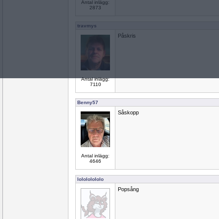
Antal inlägg:
2873
travmys
Påskris
Antal inlägg:
7110
Benny57
Såskopp
Antal inlägg:
4646
lolololololo
Popsång