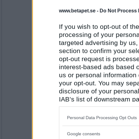
RandigaRutan
www.betapet.se -
Do Not Process 
Körkort
If you wish to opt-out of the
processing of your personal
Antal inlägg:
targeted advertising by us
2873
section to confirm your sel
travmys
opt-out request is proces
Storkök
interest-based ads based o
us or personal information d
your opt-out. You may separ
Antal inlägg:
disclosure of your personal
7110
IAB’s list of downstream pa
lolololololo
also be disclosed by us to 
Rotknöl
Downstream Participants
th
Personal Data Processing Opt Outs
third parties.
Google consents
Antal inlägg:
Please note that this web
3423