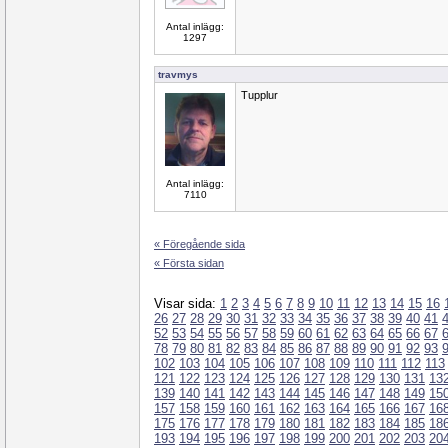
Antal inlägg:
1297
travmys
Tupplur
Antal inlägg:
7110
« Föregående sida
« Första sidan
Visar sida:
1
2
3
4
5
6
7
8
9
10
11
12
13
14
15
16
26
27
28
29
30
31
32
33
34
35
36
37
38
39
40
41
52
53
54
55
56
57
58
59
60
61
62
63
64
65
66
67
78
79
80
81
82
83
84
85
86
87
88
89
90
91
92
93
102
103
104
105
106
107
108
109
110
111
112
113
121
122
123
124
125
126
127
128
129
130
131
13
139
140
141
142
143
144
145
146
147
148
149
15
157
158
159
160
161
162
163
164
165
166
167
16
175
176
177
178
179
180
181
182
183
184
185
18
193
194
195
196
197
198
199
200
201
202
203
20