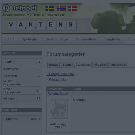
Senaste rullningen, VAKTENS, av Pötifar gav 96p
Start
Spelregler
Vanliga frågor
Sök medlem
Topplistor
For
Spelrum
Forumkategorier
Giraffen
24
Snack
Support
Ordlekar
IRL-spel
Turneringar
Krokodilen
0
« Föregående sida
Elefanten
0
« Första sidan
Musen
0
Böjningslistan
Grisen
Användare
Inlägg
13
Böjningslistan
RandigaRutan
Inloggade
37
Askkopp
Mobilspel
Pågående
18 487
Antal inlägg:
2873