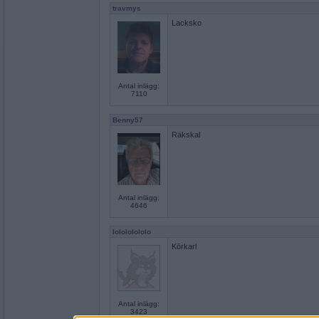
travmys
Lacksko
Antal inlägg:
7110
Benny57
Räkskal
Antal inlägg:
4646
lolololololo
Körkarl
Antal inlägg:
3423