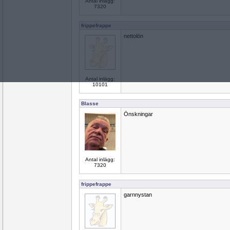
Antal inlägg:
7320
frippefrappe
nettolön
Antal inlägg:
10101
Blasse
Önskningar
Antal inlägg:
7320
frippefrappe
garnnystan