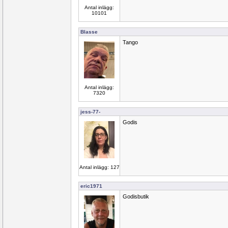
Antal inlägg:
10101
Blasse
Tango
Antal inlägg:
7320
jess-77-
Godis
Antal inlägg: 127
eric1971
Godisbutik