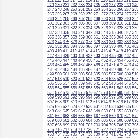
211
212
213
214
215
216
217
218
219
220
221
22
229
230
231
232
233
234
235
236
237
238
239
24
247
248
249
250
251
252
253
254
255
256
257
25
265
266
267
268
269
270
271
272
273
274
275
27
283
284
285
286
287
288
289
290
291
292
293
29
301
302
303
304
305
306
307
308
309
310
311
31
319
320
321
322
323
324
325
326
327
328
329
33
337
338
339
340
341
342
343
344
345
346
347
34
355
356
357
358
359
360
361
362
363
364
365
36
373
374
375
376
377
378
379
380
381
382
383
38
391
392
393
394
395
396
397
398
399
400
401
40
409
410
411
412
413
414
415
416
417
418
419
42
427
428
429
430
431
432
433
434
435
436
437
43
445
446
447
448
449
450
451
452
453
454
455
45
463
464
465
466
467
468
469
470
471
472
473
47
481
482
483
484
485
486
487
488
489
490
491
49
499
500
501
502
503
504
505
506
507
508
509
51
517
518
519
520
521
522
523
524
525
526
527
52
535
536
537
538
539
540
541
542
543
544
545
54
553
554
555
556
557
558
559
560
561
562
563
56
571
572
573
574
575
576
577
578
579
580
581
58
589
590
591
592
593
594
595
596
597
598
599
60
607
608
609
610
611
612
613
614
615
616
617
61
625
626
627
628
629
630
631
632
633
634
635
63
643
644
645
646
647
648
649
650
651
652
653
65
661
662
663
664
665
666
667
668
669
670
671
67
679
680
681
682
683
684
685
686
687
688
689
69
697
698
699
700
701
702
703
704
705
706
707
70
715
716
717
718
719
720
721
722
723
724
725
72
733
734
735
736
737
738
739
740
741
742
743
74