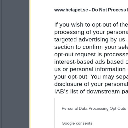
petit tess
www.betapet.se -
Do Not Process 
Färgburk
If you wish to opt-out of the
processing of your personal
targeted advertising by us
Antal inlägg:
3552
section to confirm your sel
opt-out request is proces
eric1971
Burköppnare
interest-based ads based o
us or personal information d
your opt-out. You may separ
disclosure of your personal
Antal inlägg:
7834
IAB’s list of downstream pa
also be disclosed by us to 
en dum en
Arena
Downstream Participants
th
Personal Data Processing Opt Outs
third parties.
Google consents
Please note that this web
Antal inlägg: