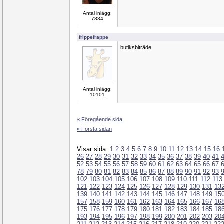
Antal inlägg:
7834
frippefrappe
butiksbiträde
Antal inlägg:
10101
« Föregående sida
« Första sidan
Visar sida:
1
2
3
4
5
6
7
8
9
10
11
12
13
14
15
16
26
27
28
29
30
31
32
33
34
35
36
37
38
39
40
41
52
53
54
55
56
57
58
59
60
61
62
63
64
65
66
67
78
79
80
81
82
83
84
85
86
87
88
89
90
91
92
93
102
103
104
105
106
107
108
109
110
111
112
113
121
122
123
124
125
126
127
128
129
130
131
13
139
140
141
142
143
144
145
146
147
148
149
15
157
158
159
160
161
162
163
164
165
166
167
16
175
176
177
178
179
180
181
182
183
184
185
18
193
194
195
196
197
198
199
200
201
202
203
20