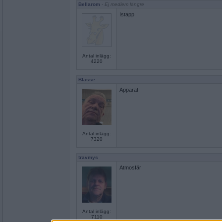
Bellarom
- Ej medlem längre
Istapp
Antal inlägg:
4220
Blasse
Apparat
Antal inlägg:
7320
travmys
Atmosfär
Antal inlägg:
7110