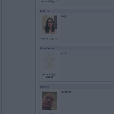
Antal inlägg: 4
jess-77-
Inget
Antal inlägg: 127
frippefrappe
etui
Antal inlägg:
10101
Blasse
Internet