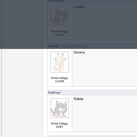
en dum en
London
Antal inlägg:
13194
Rombis
- Ej medlem längre
Donera
Antal inlägg:
12458
Fulfrisyr
Rabiat
Antal inlägg:
1697