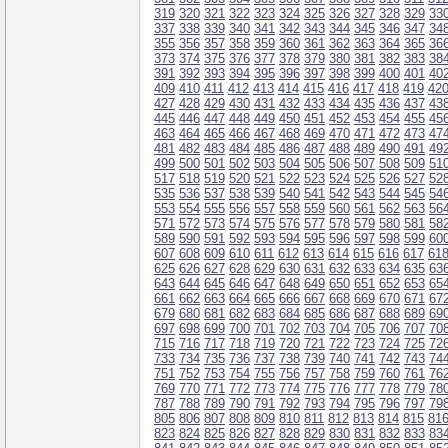
319
320
321
322
323
324
325
326
327
328
329
33
337
338
339
340
341
342
343
344
345
346
347
34
355
356
357
358
359
360
361
362
363
364
365
36
373
374
375
376
377
378
379
380
381
382
383
38
391
392
393
394
395
396
397
398
399
400
401
40
409
410
411
412
413
414
415
416
417
418
419
42
427
428
429
430
431
432
433
434
435
436
437
43
445
446
447
448
449
450
451
452
453
454
455
45
463
464
465
466
467
468
469
470
471
472
473
47
481
482
483
484
485
486
487
488
489
490
491
49
499
500
501
502
503
504
505
506
507
508
509
51
517
518
519
520
521
522
523
524
525
526
527
52
535
536
537
538
539
540
541
542
543
544
545
54
553
554
555
556
557
558
559
560
561
562
563
56
571
572
573
574
575
576
577
578
579
580
581
58
589
590
591
592
593
594
595
596
597
598
599
60
607
608
609
610
611
612
613
614
615
616
617
61
625
626
627
628
629
630
631
632
633
634
635
63
643
644
645
646
647
648
649
650
651
652
653
65
661
662
663
664
665
666
667
668
669
670
671
67
679
680
681
682
683
684
685
686
687
688
689
69
697
698
699
700
701
702
703
704
705
706
707
70
715
716
717
718
719
720
721
722
723
724
725
72
733
734
735
736
737
738
739
740
741
742
743
74
751
752
753
754
755
756
757
758
759
760
761
76
769
770
771
772
773
774
775
776
777
778
779
78
787
788
789
790
791
792
793
794
795
796
797
79
805
806
807
808
809
810
811
812
813
814
815
81
823
824
825
826
827
828
829
830
831
832
833
83