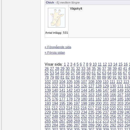
Chich
- Ej medlem längre
Vägskylt
Antal inlägg: 531
« Föregående sida
« Första sidan
Visar sida:
1
2
3
4
5
6
7
8
9
10
11
12
13
14
15
16
26
27
28
29
30
31
32
33
34
35
36
37
38
39
40
41
52
53
54
55
56
57
58
59
60
61
62
63
64
65
66
67
78
79
80
81
82
83
84
85
86
87
88
89
90
91
92
93
102
103
104
105
106
107
108
109
110
111
112
113
121
122
123
124
125
126
127
128
129
130
131
13
139
140
141
142
143
144
145
146
147
148
149
15
157
158
159
160
161
162
163
164
165
166
167
16
175
176
177
178
179
180
181
182
183
184
185
18
193
194
195
196
197
198
199
200
201
202
203
20
211
212
213
214
215
216
217
218
219
220
221
22
229
230
231
232
233
234
235
236
237
238
239
24
247
248
249
250
251
252
253
254
255
256
257
25
265
266
267
268
269
270
271
272
273
274
275
27
283
284
285
286
287
288
289
290
291
292
293
29
301
302
303
304
305
306
307
308
309
310
311
31