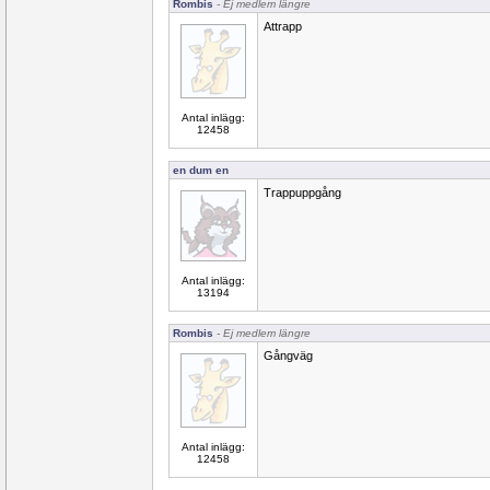
Rombis
- Ej medlem längre
Attrapp
Antal inlägg:
12458
en dum en
Trappuppgång
Antal inlägg:
13194
Rombis
- Ej medlem längre
Gångväg
Antal inlägg:
12458