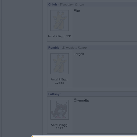
Chich
- Ej medlem längre
Eller
Antal inlägg: 531
Rombis
- Ej medlem längre
Lergök
Antal inlägg:
12458
Fulfrisyr
Ökenråtta
Antal inlägg:
1697