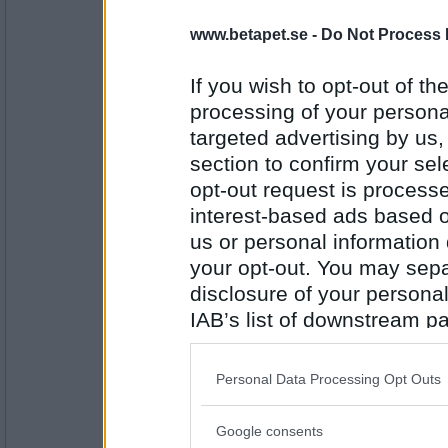
Rombis
- Ej medlem längre
Tabell
www.betapet.se -
Do Not Process 
If you wish to opt-out of the
processing of your personal
Antal inlägg:
12458
targeted advertising by us
section to confirm your sel
Fulfrisyr
Eller
opt-out request is proces
interest-based ads based o
us or personal information d
your opt-out. You may separ
Antal inlägg:
1697
disclosure of your personal
Rombis
- Ej medlem längre
IAB’s list of downstream pa
Lerduva
also be disclosed by us to 
Downstream Participants
th
Personal Data Processing Opt Outs
third parties.
Antal inlägg:
12458
Google consents
Please note that this web