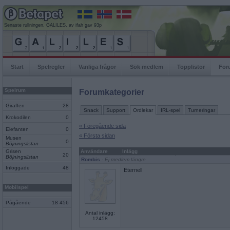
Senaste rullningen, GALILES, av ifah gav 93p
Start
Spelregler
Vanliga frågor
Sök medlem
Topplistor
For
Spelrum
Forumkategorier
Giraffen
28
Snack
Support
Ordlekar
IRL-spel
Turneringar
Krokodilen
0
« Föregående sida
Elefanten
0
« Första sidan
Musen
0
Böjningslistan
Grisen
Användare
Inlägg
20
Böjningslistan
Rombis
- Ej medlem längre
Inloggade
48
Eternell
Mobilspel
Pågående
18 456
Antal inlägg:
12458