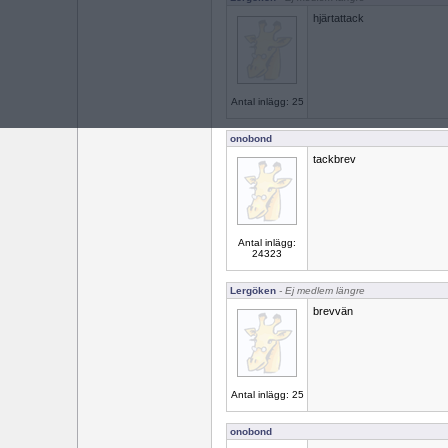
hjärtattack
Antal inlägg: 25
onobond
tackbrev
Antal inlägg:
24323
Lergöken
- Ej medlem längre
brevvän
Antal inlägg: 25
onobond