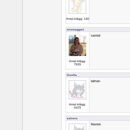
Antal inlägg: 140
mrsmaggart
samtal
Antal inlägg:
7928
Gunilla _
talman
Antal inlägg:
4425
salsera
Manisk