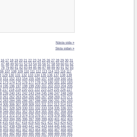
Nästa sida »
Sista sidan »
16
17
18
19
20
21
22
23
24
25
26
27
28
29
30
31
47
48
49
50
51
52
53
54
55
56
57
58
59
60
61
62
78
79
80
81
82
83
84
85
86
87
88
89
90
91
92
93
06
107
108
109
110
111
112
113
114
115
116
117
8
129
130
131
132
133
134
135
136
137
138
139
0
151
152
153
154
155
156
157
158
159
160
161
2
173
174
175
176
177
178
179
180
181
182
183
4
195
196
197
198
199
200
201
202
203
204
205
6
217
218
219
220
221
222
223
224
225
226
227
8
239
240
241
242
243
244
245
246
247
248
249
0
261
262
263
264
265
266
267
268
269
270
271
2
283
284
285
286
287
288
289
290
291
292
293
4
305
306
307
308
309
310
311
312
313
314
315
6
327
328
329
330
331
332
333
334
335
336
337
8
349
350
351
352
353
354
355
356
357
358
359
0
371
372
373
374
375
376
377
378
379
380
381
2
393
394
395
396
397
398
399
400
401
402
403
4
415
416
417
418
419
420
421
422
423
424
425
6
437
438
439
440
441
442
443
444
445
446
447
8
459
460
461
462
463
464
465
466
467
468
469
0
481
482
483
484
485
486
487
488
489
490
491