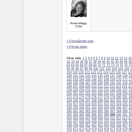
Antal inlägg:
7250
« Föregående sida
« Första sidan
Visar sida:
1
2
3
4
5
6
7
8
9
10
11
12
13
14
15
32
33
34
35
36
37
38
39
40
41
42
43
44
45
46
63
64
65
66
67
68
69
70
71
72
73
74
75
76
77
94
95
96
97
98
99
100
101
102
103
104
105
1
118
119
120
121
122
123
124
125
126
127
12
140
141
142
143
144
145
146
147
148
149
15
162
163
164
165
166
167
168
169
170
171
17
184
185
186
187
188
189
190
191
192
193
19
206
207
208
209
210
211
212
213
214
215
21
228
229
230
231
232
233
234
235
236
237
23
250
251
252
253
254
255
256
257
258
259
26
272
273
274
275
276
277
278
279
280
281
28
294
295
296
297
298
299
300
301
302
303
30
316
317
318
319
320
321
322
323
324
325
32
338
339
340
341
342
343
344
345
346
347
34
360
361
362
363
364
365
366
367
368
369
37
382
383
384
385
386
387
388
389
390
391
39
404
405
406
407
408
409
410
411
412
413
41
426
427
428
429
430
431
432
433
434
435
43
448
449
450
451
452
453
454
455
456
457
45
470
471
472
473
474
475
476
477
478
479
48