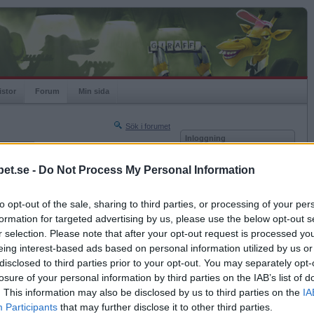
istor
Forum
Min sida
Sök i forumet
Inloggning
rneringar
Användare
et.se -
Do Not Process My Personal Information
Nästa sida »
Lösenord
Sista sidan »
to opt-out of the sale, sharing to third parties, or processing of your per
Kom ihåg mig
2011-08-01 11:40
formation for targeted advertising by us, please use the below opt-out s
Logga in
r selection. Please note that after your opt-out request is processed y
eing interest-based ads based on personal information utilized by us or
Glömt ditt lösenord?
Få ny aktiveringslänk
disclosed to third parties prior to your opt-out. You may separately opt-
losure of your personal information by third parties on the IAB’s list of
. This information may also be disclosed by us to third parties on the
IA
Betapet är gratis!
Participants
that may further disclose it to other third parties.