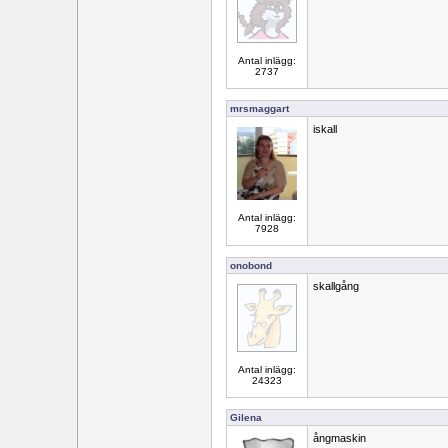
Antal inlägg:
2737
mrsmaggart
iskall
Antal inlägg:
7928
onobond
skallgång
Antal inlägg:
24323
Gilena
ångmaskin