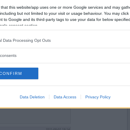
2011-08-01 13:54
Vill du bli
 that this website/app uses one or more Google services and may gath
medlem?
including but not limited to your visit or usage behaviour. You may click 
 to Google and its third-party tags to use your data for below specifi
Skapa nytt konto
ogle consent section.
l Data Processing Opt Outs
2011-08-01 20:26
consents
CONFIRM
2011-08-02 19:12
Data Deletion
Data Access
Privacy Policy
2011-08-02 19:14