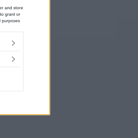
er and store
to grant or
ed purposes