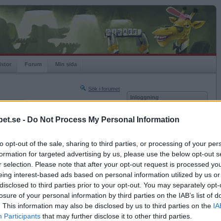
istor
Forum
Min sida
Sök i forumet
Inloggning
rneringar
Användare
et.se -
Do Not Process My Personal Information
Nästa sida »
Lösenord
Sista sidan »
to opt-out of the sale, sharing to third parties, or processing of your per
Kom ihåg mig
2016-04-01 08:31
formation for targeted advertising by us, please use the below opt-out s
Logga in
r selection. Please note that after your opt-out request is processed y
eing interest-based ads based on personal information utilized by us or
Glömt ditt lösenord?
Få ny aktiveringslänk
disclosed to third parties prior to your opt-out. You may separately opt-
losure of your personal information by third parties on the IAB’s list of
. This information may also be disclosed by us to third parties on the
IA
Betapet är gratis!
Participants
that may further disclose it to other third parties.