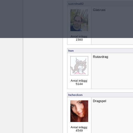
saerdna82
Glasruta
Antal inlägg:
1560
hon
Rutavdrag
Antal inlägg:
5144
heheckon
Dragspel
Antal inlägg:
4549