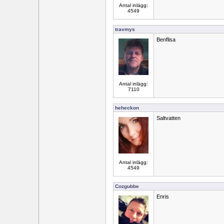
Antal inlägg:
4549
travmys
Benflisa
Antal inlägg:
7110
heheckon
Saltvatten
Antal inlägg:
4549
Cozgubbe
Enris