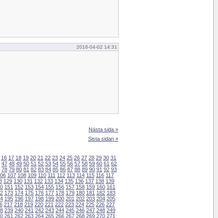
2016-04-02 14:31
Nästa sida »
Sista sidan »
16
17
18
19
20
21
22
23
24
25
26
27
28
29
30
31
47
48
49
50
51
52
53
54
55
56
57
58
59
60
61
62
78
79
80
81
82
83
84
85
86
87
88
89
90
91
92
93
06
107
108
109
110
111
112
113
114
115
116
117
8
129
130
131
132
133
134
135
136
137
138
139
0
151
152
153
154
155
156
157
158
159
160
161
2
173
174
175
176
177
178
179
180
181
182
183
4
195
196
197
198
199
200
201
202
203
204
205
6
217
218
219
220
221
222
223
224
225
226
227
8
239
240
241
242
243
244
245
246
247
248
249
0
261
262
263
264
265
266
267
268
269
270
271