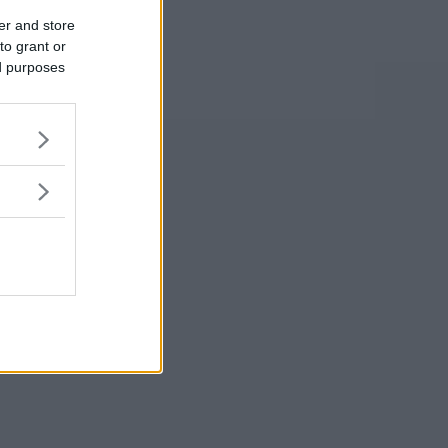
er and store
to grant or
ed purposes