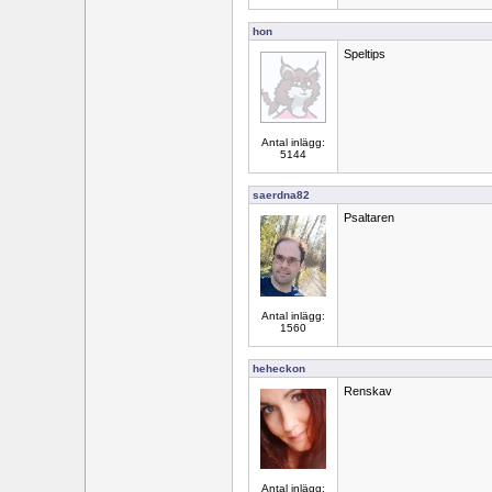
hon
Speltips
Antal inlägg:
5144
saerdna82
Psaltaren
Antal inlägg:
1560
heheckon
Renskav
Antal inlägg: