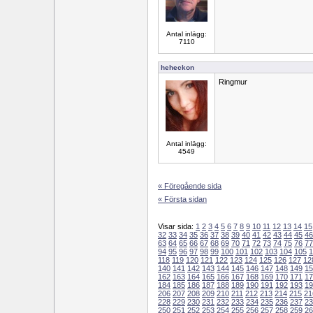
Antal inlägg:
7110
heheckon
Ringmur
Antal inlägg:
4549
« Föregående sida
« Första sidan
Visar sida:
1
2
3
4
5
6
7
8
9
10
11
12
13
14
15
32
33
34
35
36
37
38
39
40
41
42
43
44
45
46
63
64
65
66
67
68
69
70
71
72
73
74
75
76
77
94
95
96
97
98
99
100
101
102
103
104
105
1
118
119
120
121
122
123
124
125
126
127
12
140
141
142
143
144
145
146
147
148
149
15
162
163
164
165
166
167
168
169
170
171
17
184
185
186
187
188
189
190
191
192
193
19
206
207
208
209
210
211
212
213
214
215
21
228
229
230
231
232
233
234
235
236
237
23
250
251
252
253
254
255
256
257
258
259
26