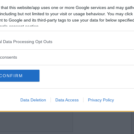
2016-04-01 09:33
Vill du bli
 that this website/app uses one or more Google services and may gath
medlem?
including but not limited to your visit or usage behaviour. You may click 
 to Google and its third-party tags to use your data for below specifi
Skapa nytt konto
ogle consent section.
l Data Processing Opt Outs
2016-04-01 09:46
consents
CONFIRM
2016-04-01 15:39
Data Deletion
Data Access
Privacy Policy