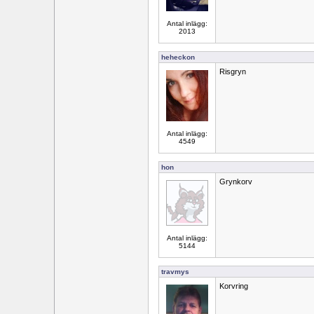
Antal inlägg:
2013
heheckon
Risgryn
Antal inlägg:
4549
hon
Grynkorv
Antal inlägg:
5144
travmys
Korvring