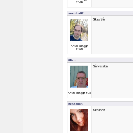
4549
saerdna82
SkavSår
Antal inlägg:
1560
66an
Sårvätska
Antal inlägg: 508
heheckon
Skallben