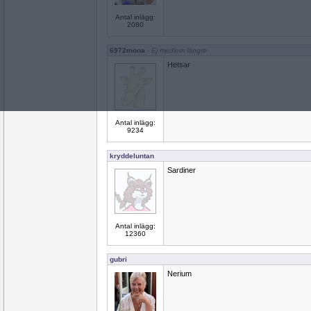
Antal inlägg:
2080
6972mona
- Ej medlem längre
Hetsar
Antal inlägg:
9234
kryddeluntan
Sardiner
Antal inlägg:
12360
gubri
Nerium