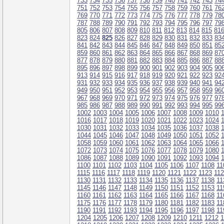
733
734
735
736
737
738
739
740
741
742
743
74
751
752
753
754
755
756
757
758
759
760
761
76
769
770
771
772
773
774
775
776
777
778
779
78
787
788
789
790
791
792
793
794
795
796
797
79
805
806
807
808
809
810
811
812
813
814
815
81
823
824
825
826
827
828
829
830
831
832
833
83
841
842
843
844
845
846
847
848
849
850
851
85
859
860
861
862
863
864
865
866
867
868
869
87
877
878
879
880
881
882
883
884
885
886
887
88
895
896
897
898
899
900
901
902
903
904
905
90
913
914
915
916
917
918
919
920
921
922
923
92
931
932
933
934
935
936
937
938
939
940
941
94
949
950
951
952
953
954
955
956
957
958
959
96
967
968
969
970
971
972
973
974
975
976
977
97
985
986
987
988
989
990
991
992
993
994
995
99
1002
1003
1004
1005
1006
1007
1008
1009
1010
1016
1017
1018
1019
1020
1021
1022
1023
1024
1030
1031
1032
1033
1034
1035
1036
1037
1038
1044
1045
1046
1047
1048
1049
1050
1051
1052
1058
1059
1060
1061
1062
1063
1064
1065
1066
1072
1073
1074
1075
1076
1077
1078
1079
1080
1086
1087
1088
1089
1090
1091
1092
1093
1094
1100
1101
1102
1103
1104
1105
1106
1107
1108
11
1115
1116
1117
1118
1119
1120
1121
1122
1123
11
1130
1131
1132
1133
1134
1135
1136
1137
1138
11
1145
1146
1147
1148
1149
1150
1151
1152
1153
11
1160
1161
1162
1163
1164
1165
1166
1167
1168
11
1175
1176
1177
1178
1179
1180
1181
1182
1183
11
1190
1191
1192
1193
1194
1195
1196
1197
1198
11
1204
1205
1206
1207
1208
1209
1210
1211
1212
1