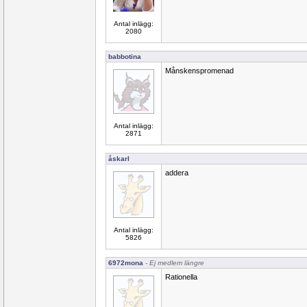
Antal inlägg:
2080
babbotina
Månskenspromenad
Antal inlägg:
2871
åskarl
addera
Antal inlägg:
5826
6972mona
- Ej medlem längre
Rationella