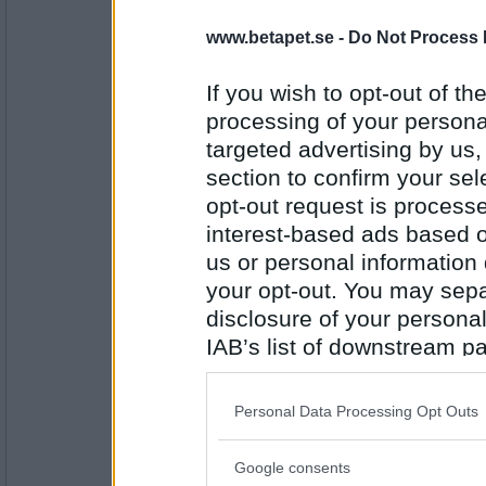
gubri
www.betapet.se -
Do Not Process 
Arvingar
If you wish to opt-out of the
processing of your personal
Antal inlägg:
targeted advertising by us
2080
section to confirm your sel
oyes
opt-out request is proces
Garvsyra
interest-based ads based o
us or personal information d
your opt-out. You may separ
disclosure of your personal
Antal inlägg:
2266
IAB’s list of downstream pa
Blasse
also be disclosed by us to 
Rakblad
Downstream Participants
th
Personal Data Processing Opt Outs
third parties.
Google consents
Please note that this web
Antal inlägg: