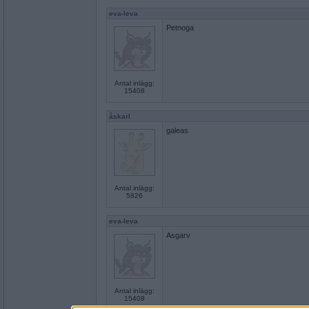
eva-leva
Petnoga
Antal inlägg:
15408
åskarl
galeas
Antal inlägg:
5826
eva-leva
Asgarv
Antal inlägg:
15408