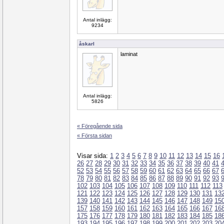
Antal inlägg:
9234
åskarl
laminat
Antal inlägg:
5826
« Föregående sida
« Första sidan
Visar sida:
1
2
3
4
5
6
7
8
9
10
11
12
13
14
15
16
26
27
28
29
30
31
32
33
34
35
36
37
38
39
40
41
52
53
54
55
56
57
58
59
60
61
62
63
64
65
66
67
78
79
80
81
82
83
84
85
86
87
88
89
90
91
92
93
102
103
104
105
106
107
108
109
110
111
112
113
121
122
123
124
125
126
127
128
129
130
131
13
139
140
141
142
143
144
145
146
147
148
149
15
157
158
159
160
161
162
163
164
165
166
167
16
175
176
177
178
179
180
181
182
183
184
185
18
193
194
195
196
197
198
199
200
201
202
203
20