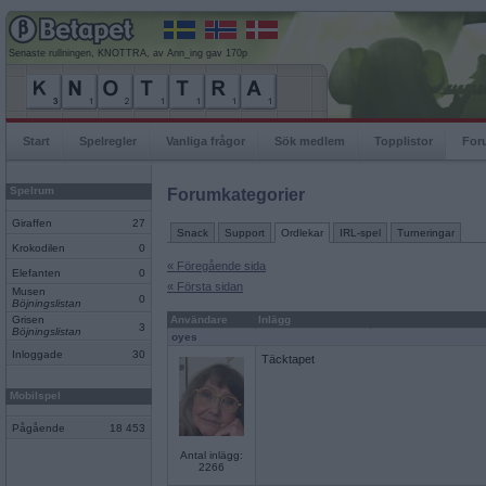
Senaste rullningen, KNOTTRA, av Ann_ing gav 170p
Start
Spelregler
Vanliga frågor
Sök medlem
Topplistor
For
Spelrum
Forumkategorier
Giraffen
27
Snack
Support
Ordlekar
IRL-spel
Turneringar
Krokodilen
0
« Föregående sida
Elefanten
0
« Första sidan
Musen
0
Böjningslistan
Grisen
Användare
Inlägg
3
Böjningslistan
oyes
Inloggade
30
Täcktapet
Mobilspel
Pågående
18 453
Antal inlägg:
2266