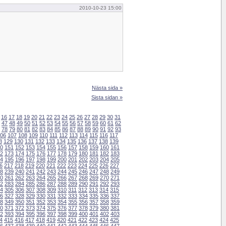
2010-10-23 15:00
Nästa sida »
Sista sidan »
16
17
18
19
20
21
22
23
24
25
26
27
28
29
30
31
47
48
49
50
51
52
53
54
55
56
57
58
59
60
61
62
78
79
80
81
82
83
84
85
86
87
88
89
90
91
92
93
06
107
108
109
110
111
112
113
114
115
116
117
8
129
130
131
132
133
134
135
136
137
138
139
0
151
152
153
154
155
156
157
158
159
160
161
2
173
174
175
176
177
178
179
180
181
182
183
4
195
196
197
198
199
200
201
202
203
204
205
6
217
218
219
220
221
222
223
224
225
226
227
8
239
240
241
242
243
244
245
246
247
248
249
0
261
262
263
264
265
266
267
268
269
270
271
2
283
284
285
286
287
288
289
290
291
292
293
4
305
306
307
308
309
310
311
312
313
314
315
6
327
328
329
330
331
332
333
334
335
336
337
8
349
350
351
352
353
354
355
356
357
358
359
0
371
372
373
374
375
376
377
378
379
380
381
2
393
394
395
396
397
398
399
400
401
402
403
4
415
416
417
418
419
420
421
422
423
424
425