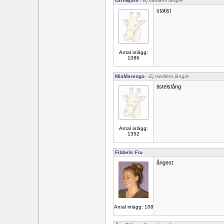
Örn-Björn
- Ej medlem längre
statist
Antal inlägg:
1086
MiaMarengo
- Ej medlem längre
tistelstång
Antal inlägg:
1352
Fibbels Fru
ångest
Antal inlägg: 108