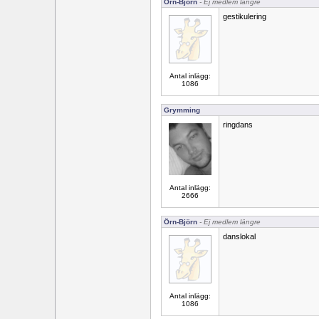
Örn-Björn
- Ej medlem längre
gestikulering
Antal inlägg:
1086
Grymming
ringdans
Antal inlägg:
2666
Örn-Björn
- Ej medlem längre
danslokal
Antal inlägg:
1086