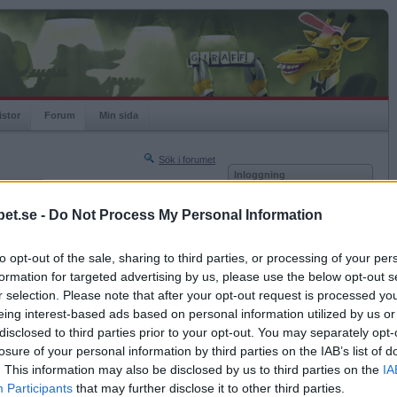
istor
Forum
Min sida
Sök i forumet
Inloggning
rneringar
Användare
et.se -
Do Not Process My Personal Information
Nästa sida »
Lösenord
Sista sidan »
to opt-out of the sale, sharing to third parties, or processing of your per
Kom ihåg mig
2010-10-20 13:50
formation for targeted advertising by us, please use the below opt-out s
Logga in
r selection. Please note that after your opt-out request is processed y
eing interest-based ads based on personal information utilized by us or
Glömt ditt lösenord?
Få ny aktiveringslänk
disclosed to third parties prior to your opt-out. You may separately opt-
losure of your personal information by third parties on the IAB’s list of
. This information may also be disclosed by us to third parties on the
IA
Betapet är gratis!
Participants
that may further disclose it to other third parties.