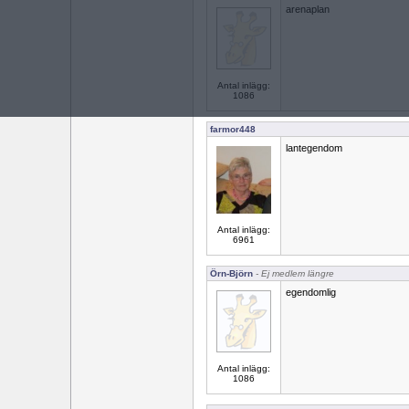
arenaplan
Antal inlägg:
1086
farmor448
lantegendom
Antal inlägg:
6961
Örn-Björn
- Ej medlem längre
egendomlig
Antal inlägg:
1086