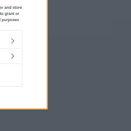
er and store
to grant or
ed purposes