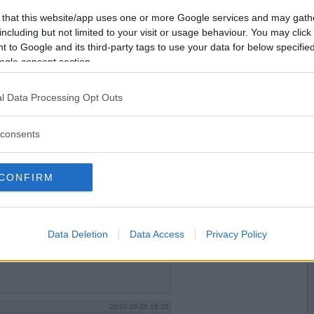
2010-10-20 15:49
Vill du bli
 that this website/app uses one or more Google services and may gath
medlem?
including but not limited to your visit or usage behaviour. You may click 
 to Google and its third-party tags to use your data for below specifi
Skapa nytt konto
ogle consent section.
l Data Processing Opt Outs
2010-10-20 17:27
consents
CONFIRM
2010-10-20 17:38
Data Deletion
Data Access
Privacy Policy
2010-10-20 18:25