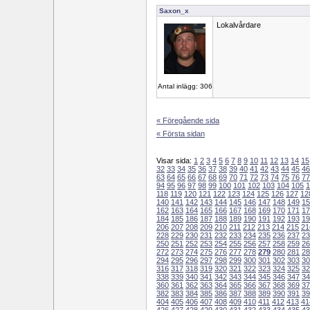
Saxon_x
Lokalvårdare
Antal inlägg: 306
« Föregående sida
« Första sidan
Visar sida:
1
2
3
4
5
6
7
8
9
10
11
12
13
14
15
32
33
34
35
36
37
38
39
40
41
42
43
44
45
46
63
64
65
66
67
68
69
70
71
72
73
74
75
76
77
94
95
96
97
98
99
100
101
102
103
104
105
1
118
119
120
121
122
123
124
125
126
127
12
140
141
142
143
144
145
146
147
148
149
15
162
163
164
165
166
167
168
169
170
171
17
184
185
186
187
188
189
190
191
192
193
19
206
207
208
209
210
211
212
213
214
215
21
228
229
230
231
232
233
234
235
236
237
23
250
251
252
253
254
255
256
257
258
259
26
272
273
274
275
276
277
278
279
280
281
28
294
295
296
297
298
299
300
301
302
303
30
316
317
318
319
320
321
322
323
324
325
32
338
339
340
341
342
343
344
345
346
347
34
360
361
362
363
364
365
366
367
368
369
37
382
383
384
385
386
387
388
389
390
391
39
404
405
406
407
408
409
410
411
412
413
41