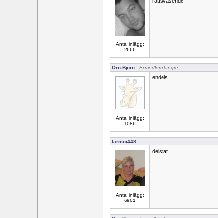
rättsväsende
Antal inlägg:
2666
Örn-Björn
- Ej medlem längre
endels
Antal inlägg:
1086
farmor448
delstat
Antal inlägg:
6961