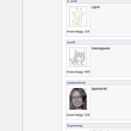
ji_soul
Lignin
Antal inlägg: 116
mrsH
Intetsägande
Antal inlägg: 565
strömavbrott
äganderätt
Antal inlägg: 316
Grymming