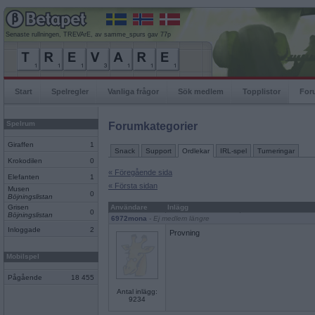
Senaste rullningen, TREVArE, av samme_spurs gav 77p
Start
Spelregler
Vanliga frågor
Sök medlem
Topplistor
For
Spelrum
Forumkategorier
Giraffen
1
Snack
Support
Ordlekar
IRL-spel
Turneringar
Krokodilen
0
« Föregående sida
Elefanten
1
« Första sidan
Musen
0
Böjningslistan
Grisen
Användare
Inlägg
0
Böjningslistan
6972mona
- Ej medlem längre
Inloggade
2
Provning
Mobilspel
Pågående
18 455
Antal inlägg:
9234