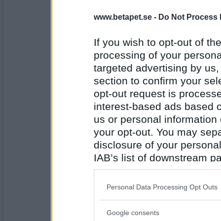
www.betapet.se -
Do Not Process 
6972mona
- Ej medlem längre
Ettiden
If you wish to opt-out of the
processing of your personal
targeted advertising by us
Antal inlägg:
9234
section to confirm your sel
opt-out request is proces
Boel73
- Ej medlem längre
Tidsaxel
interest-based ads based o
us or personal information d
your opt-out. You may separ
disclosure of your personal
Antal inlägg:
1980
IAB’s list of downstream pa
6972mona
- Ej medlem längre
also be disclosed by us to 
Elvisp
Downstream Participants
th
Personal Data Processing Opt Outs
third parties.
Google consents
Please note that this web
Antal inlägg: