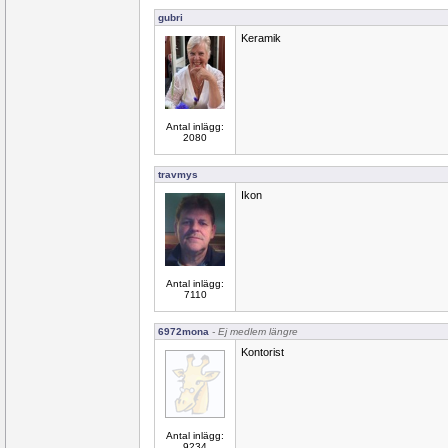
gubri
Keramik
Antal inlägg:
2080
travmys
Ikon
Antal inlägg:
7110
6972mona
- Ej medlem längre
Kontorist
Antal inlägg:
9234