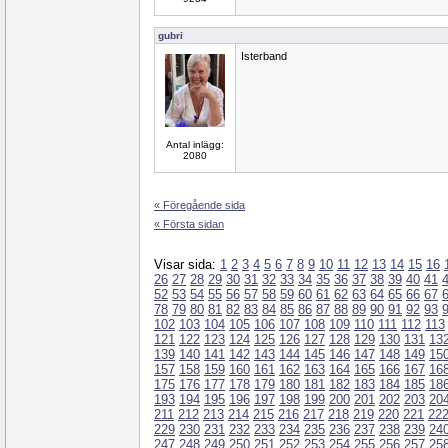
gubri
Isterband
Antal inlägg:
2080
« Föregående sida
« Första sidan
Visar sida:
1
2
3
4
5
6
7
8
9
10
11
12
13
14
15
16
26
27
28
29
30
31
32
33
34
35
36
37
38
39
40
41
52
53
54
55
56
57
58
59
60
61
62
63
64
65
66
67
78
79
80
81
82
83
84
85
86
87
88
89
90
91
92
93
102
103
104
105
106
107
108
109
110
111
112
113
121
122
123
124
125
126
127
128
129
130
131
13
139
140
141
142
143
144
145
146
147
148
149
15
157
158
159
160
161
162
163
164
165
166
167
16
175
176
177
178
179
180
181
182
183
184
185
18
193
194
195
196
197
198
199
200
201
202
203
20
211
212
213
214
215
216
217
218
219
220
221
22
229
230
231
232
233
234
235
236
237
238
239
24
247
248
249
250
251
252
253
254
255
256
257
25