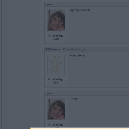
oyes
Ingenjörskonst
Antal inlägg:
2266
6972mona
- Ej medlem längre
Konstaterar
Antal inlägg:
9234
oyes
Raritet
Antal inlägg:
2266