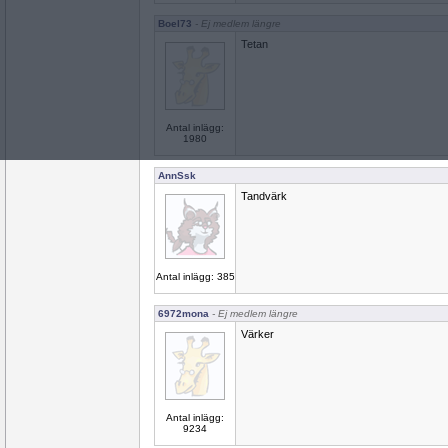
Boel73
- Ej medlem längre
Tetan
Antal inlägg:
1980
AnnSsk
Tandvärk
Antal inlägg: 385
6972mona
- Ej medlem längre
Värker
Antal inlägg:
9234