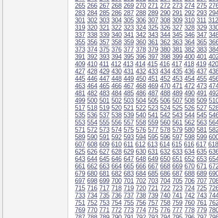
265
266
267
268
269
270
271
272
273
274
275
27
283
284
285
286
287
288
289
290
291
292
293
29
301
302
303
304
305
306
307
308
309
310
311
31
319
320
321
322
323
324
325
326
327
328
329
33
337
338
339
340
341
342
343
344
345
346
347
34
355
356
357
358
359
360
361
362
363
364
365
36
373
374
375
376
377
378
379
380
381
382
383
38
391
392
393
394
395
396
397
398
399
400
401
40
409
410
411
412
413
414
415
416
417
418
419
42
427
428
429
430
431
432
433
434
435
436
437
43
445
446
447
448
449
450
451
452
453
454
455
45
463
464
465
466
467
468
469
470
471
472
473
47
481
482
483
484
485
486
487
488
489
490
491
49
499
500
501
502
503
504
505
506
507
508
509
51
517
518
519
520
521
522
523
524
525
526
527
52
535
536
537
538
539
540
541
542
543
544
545
54
553
554
555
556
557
558
559
560
561
562
563
56
571
572
573
574
575
576
577
578
579
580
581
58
589
590
591
592
593
594
595
596
597
598
599
60
607
608
609
610
611
612
613
614
615
616
617
61
625
626
627
628
629
630
631
632
633
634
635
63
643
644
645
646
647
648
649
650
651
652
653
65
661
662
663
664
665
666
667
668
669
670
671
67
679
680
681
682
683
684
685
686
687
688
689
69
697
698
699
700
701
702
703
704
705
706
707
70
715
716
717
718
719
720
721
722
723
724
725
72
733
734
735
736
737
738
739
740
741
742
743
74
751
752
753
754
755
756
757
758
759
760
761
76
769
770
771
772
773
774
775
776
777
778
779
78
787
788
789
790
791
792
793
794
795
796
797
79