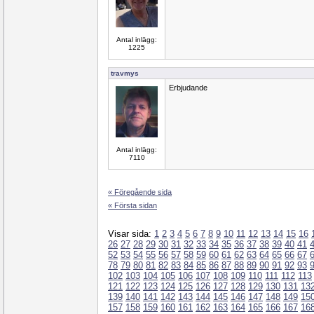
Antal inlägg:
1225
travmys
Erbjudande
Antal inlägg:
7110
« Föregående sida
« Första sidan
Visar sida:
1
2
3
4
5
6
7
8
9
10
11
12
13
14
15
16
26
27
28
29
30
31
32
33
34
35
36
37
38
39
40
41
52
53
54
55
56
57
58
59
60
61
62
63
64
65
66
67
78
79
80
81
82
83
84
85
86
87
88
89
90
91
92
93
102
103
104
105
106
107
108
109
110
111
112
113
121
122
123
124
125
126
127
128
129
130
131
13
139
140
141
142
143
144
145
146
147
148
149
15
157
158
159
160
161
162
163
164
165
166
167
16