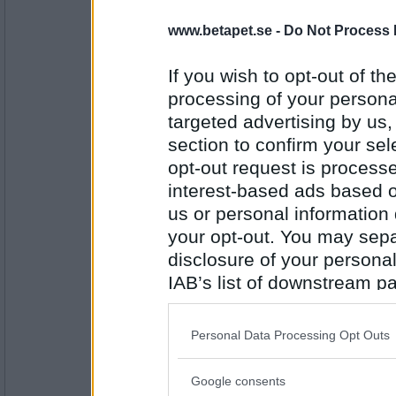
www.betapet.se -
Do Not Process 
saadie
- Ej medlem längre
Landsmän
If you wish to opt-out of the
processing of your personal
targeted advertising by us
Antal inlägg:
1315
section to confirm your sel
opt-out request is proces
omegacrill
Ändringsblankett
interest-based ads based o
us or personal information d
your opt-out. You may separ
disclosure of your personal
Antal inlägg:
1225
IAB’s list of downstream pa
also be disclosed by us to 
saadie
- Ej medlem längre
Blankettraseri
Downstream Participants
th
Personal Data Processing Opt Outs
third parties.
Google consents
Please note that this web
Antal inlägg: