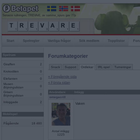
Senaste rullningen, TREVArE, av samme_spurs gav 77p
Start
Spelregler
Vanliga frågor
Sök medlem
Topplistor
For
Spelrum
Forumkategorier
Giraffen
2
Snack
Support
Ordlekar
IRL-spel
Turneringar
Krokodilen
0
« Föregående sida
Elefanten
0
« Första sidan
Musen
0
Böjningslistan
Grisen
Användare
Inlägg
0
Böjningslistan
omegacrill
Inloggade
2
Vaken
Mobilspel
Pågående
18 460
Antal inlägg:
1225