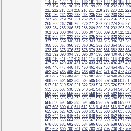
175
176
177
178
179
180
181
182
183
184
185
18
193
194
195
196
197
198
199
200
201
202
203
20
211
212
213
214
215
216
217
218
219
220
221
22
229
230
231
232
233
234
235
236
237
238
239
24
247
248
249
250
251
252
253
254
255
256
257
25
265
266
267
268
269
270
271
272
273
274
275
27
283
284
285
286
287
288
289
290
291
292
293
29
301
302
303
304
305
306
307
308
309
310
311
31
319
320
321
322
323
324
325
326
327
328
329
33
337
338
339
340
341
342
343
344
345
346
347
34
355
356
357
358
359
360
361
362
363
364
365
36
373
374
375
376
377
378
379
380
381
382
383
38
391
392
393
394
395
396
397
398
399
400
401
40
409
410
411
412
413
414
415
416
417
418
419
42
427
428
429
430
431
432
433
434
435
436
437
43
445
446
447
448
449
450
451
452
453
454
455
45
463
464
465
466
467
468
469
470
471
472
473
47
481
482
483
484
485
486
487
488
489
490
491
49
499
500
501
502
503
504
505
506
507
508
509
51
517
518
519
520
521
522
523
524
525
526
527
52
535
536
537
538
539
540
541
542
543
544
545
54
553
554
555
556
557
558
559
560
561
562
563
56
571
572
573
574
575
576
577
578
579
580
581
58
589
590
591
592
593
594
595
596
597
598
599
60
607
608
609
610
611
612
613
614
615
616
617
61
625
626
627
628
629
630
631
632
633
634
635
63
643
644
645
646
647
648
649
650
651
652
653
65
661
662
663
664
665
666
667
668
669
670
671
67
679
680
681
682
683
684
685
686
687
688
689
69
697
698
699
700
701
702
703
704
705
706
707
70