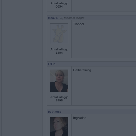
Antal inlägg:
9654
Mea74
- Ej medlem längre
Tiondel
Antal inlägg:
1304
FrFia
Delbetalning
Antal inlägg:
1998
petit tess
Ingivelse