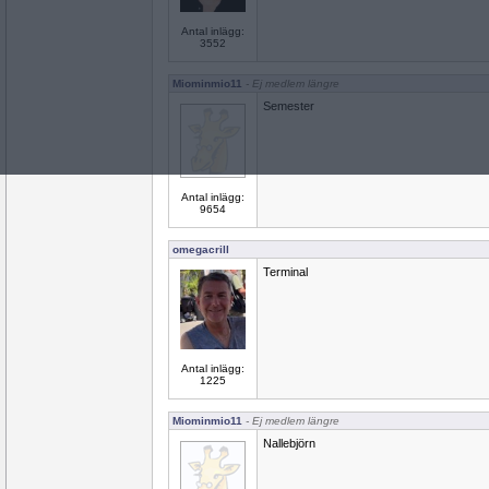
Antal inlägg:
3552
Miominmio11
- Ej medlem längre
Semester
Antal inlägg:
9654
omegacrill
Terminal
Antal inlägg:
1225
Miominmio11
- Ej medlem längre
Nallebjörn