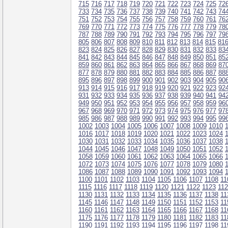
715
716
717
718
719
720
721
722
723
724
725
72
733
734
735
736
737
738
739
740
741
742
743
74
751
752
753
754
755
756
757
758
759
760
761
76
769
770
771
772
773
774
775
776
777
778
779
78
787
788
789
790
791
792
793
794
795
796
797
79
805
806
807
808
809
810
811
812
813
814
815
81
823
824
825
826
827
828
829
830
831
832
833
83
841
842
843
844
845
846
847
848
849
850
851
85
859
860
861
862
863
864
865
866
867
868
869
87
877
878
879
880
881
882
883
884
885
886
887
88
895
896
897
898
899
900
901
902
903
904
905
90
913
914
915
916
917
918
919
920
921
922
923
92
931
932
933
934
935
936
937
938
939
940
941
94
949
950
951
952
953
954
955
956
957
958
959
96
967
968
969
970
971
972
973
974
975
976
977
97
985
986
987
988
989
990
991
992
993
994
995
99
1002
1003
1004
1005
1006
1007
1008
1009
1010
1016
1017
1018
1019
1020
1021
1022
1023
1024
1030
1031
1032
1033
1034
1035
1036
1037
1038
1044
1045
1046
1047
1048
1049
1050
1051
1052
1058
1059
1060
1061
1062
1063
1064
1065
1066
1072
1073
1074
1075
1076
1077
1078
1079
1080
1086
1087
1088
1089
1090
1091
1092
1093
1094
1100
1101
1102
1103
1104
1105
1106
1107
1108
11
1115
1116
1117
1118
1119
1120
1121
1122
1123
11
1130
1131
1132
1133
1134
1135
1136
1137
1138
11
1145
1146
1147
1148
1149
1150
1151
1152
1153
11
1160
1161
1162
1163
1164
1165
1166
1167
1168
11
1175
1176
1177
1178
1179
1180
1181
1182
1183
11
1190
1191
1192
1193
1194
1195
1196
1197
1198
11