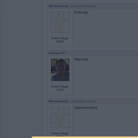
Miominmio11
- Ej medlem längre
Enformig
Antal inlägg:
9654
omegacrill
Migrering
Antal inlägg:
1225
Miominmio11
- Ej medlem längre
Ingenmansland
Antal inlägg:
9654