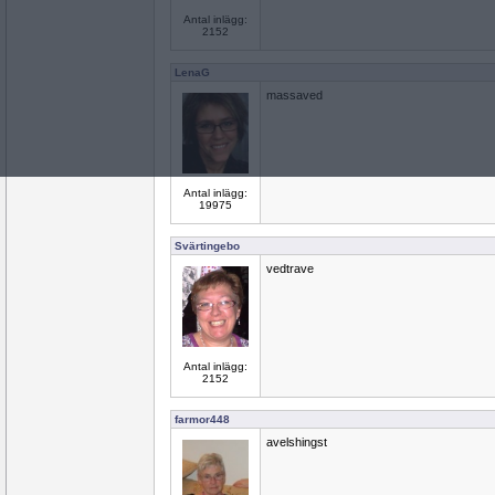
Antal inlägg:
2152
LenaG
massaved
Antal inlägg:
19975
Svärtingebo
vedtrave
Antal inlägg:
2152
farmor448
avelshingst