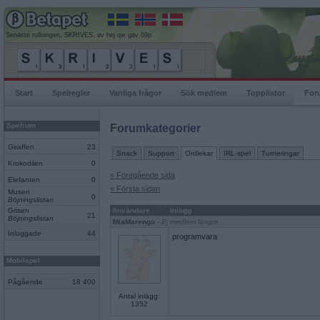
Senaste rullningen, SKRIVES, av hej qw gav 69p
Start
Spelregler
Vanliga frågor
Sök medlem
Topplistor
For
Spelrum
Forumkategorier
Giraffen
23
Snack
Support
Ordlekar
IRL-spel
Turneringar
Krokodilen
0
« Föregående sida
Elefanten
0
« Första sidan
Musen
0
Böjningslistan
Grisen
Användare
Inlägg
21
Böjningslistan
MiaMarengo
- Ej medlem längre
Inloggade
44
programvara
Mobilspel
Pågående
18 400
Antal inlägg:
1352