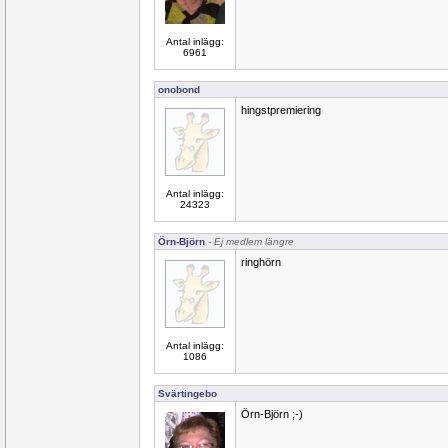
Antal inlägg:
6961
onobond
hingstpremiering
Antal inlägg:
24323
Örn-Björn
- Ej medlem längre
ringhörn
Antal inlägg:
1086
Svärtingebo
Örn-Björn ;-)