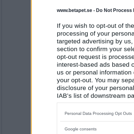
onobond
www.betapet.se -
Do Not Process 
riskfaktor
If you wish to opt-out of the
processing of your personal
Antal inlägg:
targeted advertising by us
24323
section to confirm your sel
LenaG
opt-out request is proces
torkarblad
interest-based ads based o
us or personal information d
your opt-out. You may separ
Antal inlägg:
disclosure of your personal
19975
IAB’s list of downstream pa
onobond
also be disclosed by us to 
ladusvala
Downstream Participants
th
Personal Data Processing Opt Outs
third parties.
Google consents
Antal inlägg:
Please note that this web
24323