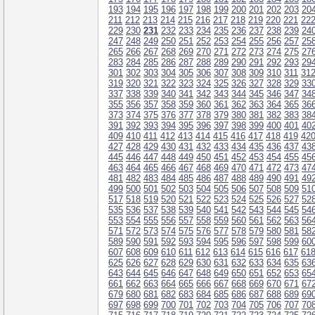
193
194
195
196
197
198
199
200
201
202
203
20
211
212
213
214
215
216
217
218
219
220
221
22
229
230
231
232
233
234
235
236
237
238
239
24
247
248
249
250
251
252
253
254
255
256
257
25
265
266
267
268
269
270
271
272
273
274
275
27
283
284
285
286
287
288
289
290
291
292
293
29
301
302
303
304
305
306
307
308
309
310
311
31
319
320
321
322
323
324
325
326
327
328
329
33
337
338
339
340
341
342
343
344
345
346
347
34
355
356
357
358
359
360
361
362
363
364
365
36
373
374
375
376
377
378
379
380
381
382
383
38
391
392
393
394
395
396
397
398
399
400
401
40
409
410
411
412
413
414
415
416
417
418
419
42
427
428
429
430
431
432
433
434
435
436
437
43
445
446
447
448
449
450
451
452
453
454
455
45
463
464
465
466
467
468
469
470
471
472
473
47
481
482
483
484
485
486
487
488
489
490
491
49
499
500
501
502
503
504
505
506
507
508
509
51
517
518
519
520
521
522
523
524
525
526
527
52
535
536
537
538
539
540
541
542
543
544
545
54
553
554
555
556
557
558
559
560
561
562
563
56
571
572
573
574
575
576
577
578
579
580
581
58
589
590
591
592
593
594
595
596
597
598
599
60
607
608
609
610
611
612
613
614
615
616
617
61
625
626
627
628
629
630
631
632
633
634
635
63
643
644
645
646
647
648
649
650
651
652
653
65
661
662
663
664
665
666
667
668
669
670
671
67
679
680
681
682
683
684
685
686
687
688
689
69
697
698
699
700
701
702
703
704
705
706
707
70