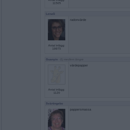
11505
LenaG
radonvärde
Antal inlägg:
19975
Guanyin
- Ej medlem längre
värdepapper
Antal inlägg:
1120
Svärtingebo
pappersmassa