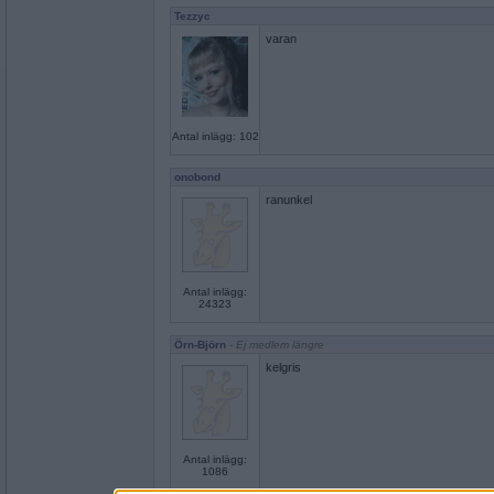
Tezzyc
varan
Antal inlägg: 102
onobond
ranunkel
Antal inlägg:
24323
Örn-Björn
- Ej medlem längre
kelgris
Antal inlägg:
1086