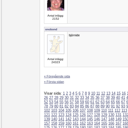
Antal inlägg:
2152
onobond
björnide
Antal inlägg:
24323
« Föregående sida
« Första sidan
Visar sida:
1
2
3
4
5
6
7
8
9
10
11
12
13
14
15
16
26
27
28
29
30
31
32
33
34
35
36
37
38
39
40
41
52
53
54
55
56
57
58
59
60
61
62
63
64
65
66
67
78
79
80
81
82
83
84
85
86
87
88
89
90
91
92
93
102
103
104
105
106
107
108
109
110
111
112
113
121
122
123
124
125
126
127
128
129
130
131
13
139
140
141
142
143
144
145
146
147
148
149
15
157
158
159
160
161
162
163
164
165
166
167
16
175
176
177
178
179
180
181
182
183
184
185
18