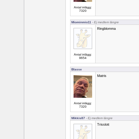
Antal inlägg:
7320
Miominmio11
- Ej medlem längre
Ringblomma
Antal inlägg:
9654
Blasse
Matris
Antal inlägg:
7320
Mikkis87
- Ej medlem längre
Trisslott