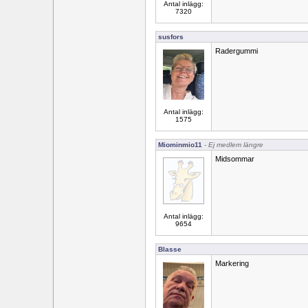
Antal inlägg:
7320
susfors
Radergummi
Antal inlägg:
1575
Miominmio11
- Ej medlem längre
Midsommar
Antal inlägg:
9654
Blasse
Markering