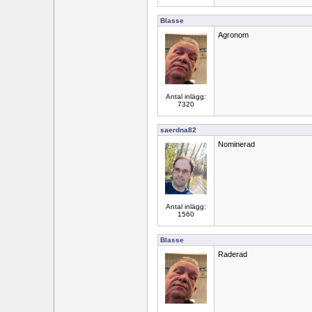
Blasse
Agronom
Antal inlägg:
7320
saerdna82
Nominerad
Antal inlägg:
1560
Blasse
Raderad