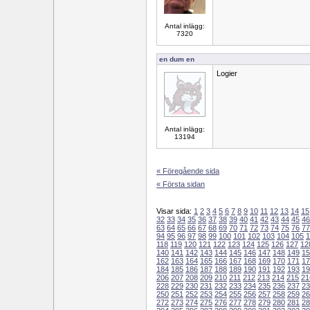
Antal inlägg:
7320
en dum en
Logier
Antal inlägg:
13194
« Föregående sida
« Första sidan
Visar sida:
1
2
3
4
5
6
7
8
9
10
11
12
13
14
15
32
33
34
35
36
37
38
39
40
41
42
43
44
45
46
63
64
65
66
67
68
69
70
71
72
73
74
75
76
77
94
95
96
97
98
99
100
101
102
103
104
105
1
118
119
120
121
122
123
124
125
126
127
12
140
141
142
143
144
145
146
147
148
149
15
162
163
164
165
166
167
168
169
170
171
17
184
185
186
187
188
189
190
191
192
193
19
206
207
208
209
210
211
212
213
214
215
21
228
229
230
231
232
233
234
235
236
237
23
250
251
252
253
254
255
256
257
258
259
26
272
273
274
275
276
277
278
279
280
281
28