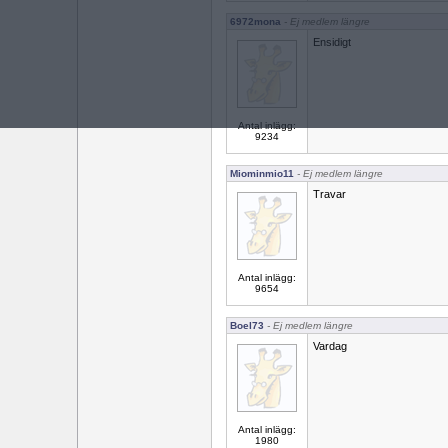
6972mona
- Ej medlem längre
Ensidigt
Antal inlägg:
9234
Miominmio11
- Ej medlem längre
Travar
Antal inlägg:
9654
Boel73
- Ej medlem längre
Vardag
Antal inlägg:
1980