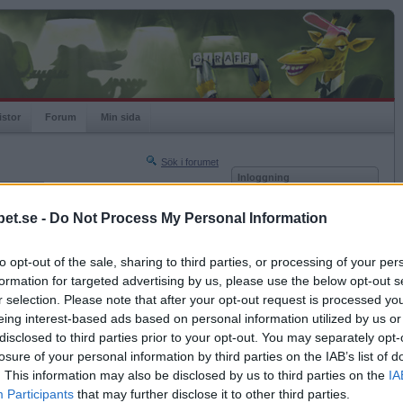
istor
Forum
Min sida
Sök i forumet
Inloggning
rneringar
Användare
et.se -
Do Not Process My Personal Information
Nästa sida »
Lösenord
Sista sidan »
to opt-out of the sale, sharing to third parties, or processing of your per
Kom ihåg mig
2017-02-05 16:19
formation for targeted advertising by us, please use the below opt-out s
Logga in
r selection. Please note that after your opt-out request is processed y
eing interest-based ads based on personal information utilized by us or
Glömt ditt lösenord?
Få ny aktiveringslänk
disclosed to third parties prior to your opt-out. You may separately opt-
losure of your personal information by third parties on the IAB’s list of
. This information may also be disclosed by us to third parties on the
IA
Betapet är gratis!
Participants
that may further disclose it to other third parties.