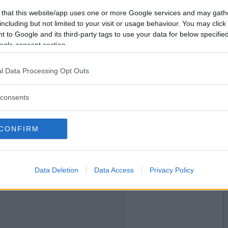
2017-02-05 16:21
Vill du bli
 that this website/app uses one or more Google services and may gath
medlem?
including but not limited to your visit or usage behaviour. You may click 
 to Google and its third-party tags to use your data for below specifi
Skapa nytt konto
ogle consent section.
l Data Processing Opt Outs
2017-02-05 17:19
consents
CONFIRM
2017-02-05 17:31
Data Deletion
Data Access
Privacy Policy