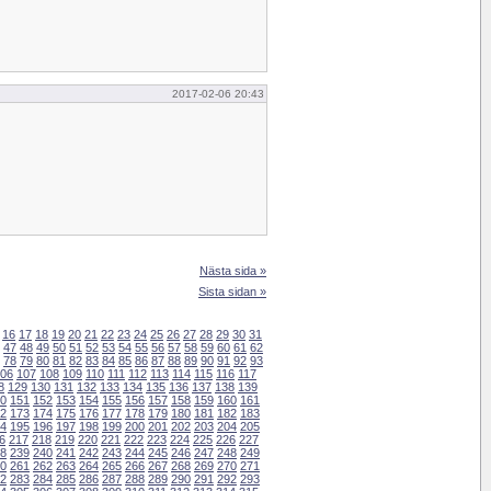
2017-02-06 20:43
Nästa sida »
Sista sidan »
16
17
18
19
20
21
22
23
24
25
26
27
28
29
30
31
47
48
49
50
51
52
53
54
55
56
57
58
59
60
61
62
78
79
80
81
82
83
84
85
86
87
88
89
90
91
92
93
06
107
108
109
110
111
112
113
114
115
116
117
8
129
130
131
132
133
134
135
136
137
138
139
0
151
152
153
154
155
156
157
158
159
160
161
2
173
174
175
176
177
178
179
180
181
182
183
4
195
196
197
198
199
200
201
202
203
204
205
6
217
218
219
220
221
222
223
224
225
226
227
8
239
240
241
242
243
244
245
246
247
248
249
0
261
262
263
264
265
266
267
268
269
270
271
2
283
284
285
286
287
288
289
290
291
292
293