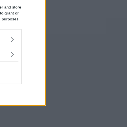
er and store
to grant or
ed purposes