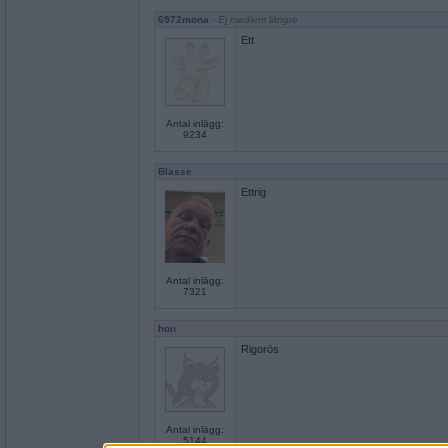
6972mona
- Ej medlem längre
Ett
Antal inlägg:
9234
Blasse
Ettrig
Antal inlägg:
7321
hon
Rigorös
Antal inlägg:
5144