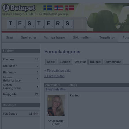
Senaste rullningen, TEStERS, av Rollebolle65 gav 68p
Start
Spelregler
Vanliga frågor
Sök medlem
Topplistor
For
Spelrum
Forumkategorier
Giraffen
16
Snack
Support
Ordlekar
IRL-spel
Turneringar
Krokodilen
0
« Föregående sida
Elefanten
0
« Första sidan
Musen
0
Böjningslistan
Grisen
Användare
Inlägg
5
Böjningslistan
SmålandsMira
Inloggade
21
Raritet
Mobilspel
Pågående
18 444
Antal inlägg:
22535