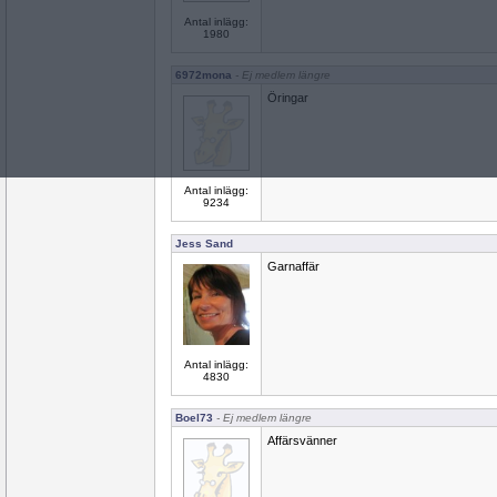
Antal inlägg:
1980
6972mona
- Ej medlem längre
Öringar
Antal inlägg:
9234
Jess Sand
Garnaffär
Antal inlägg:
4830
Boel73
- Ej medlem längre
Affärsvänner