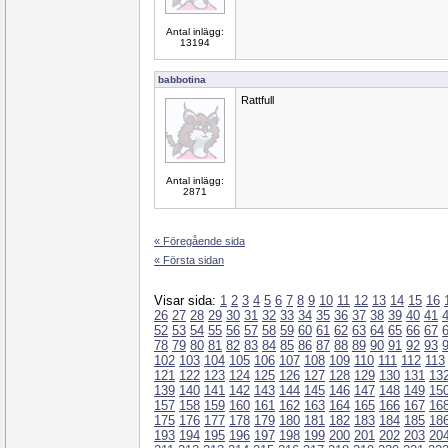
Antal inlägg:
13194
babbotina
Rattfull
Antal inlägg:
2871
« Föregående sida
« Första sidan
Visar sida:
1
2
3
4
5
6
7
8
9
10
11
12
13
14
15
16
26
27
28
29
30
31
32
33
34
35
36
37
38
39
40
41
52
53
54
55
56
57
58
59
60
61
62
63
64
65
66
67
78
79
80
81
82
83
84
85
86
87
88
89
90
91
92
93
102
103
104
105
106
107
108
109
110
111
112
113
121
122
123
124
125
126
127
128
129
130
131
13
139
140
141
142
143
144
145
146
147
148
149
15
157
158
159
160
161
162
163
164
165
166
167
16
175
176
177
178
179
180
181
182
183
184
185
18
193
194
195
196
197
198
199
200
201
202
203
20