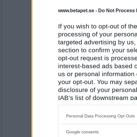
Blasse
www.betapet.se -
Do Not Process 
Österland
If you wish to opt-out of the
processing of your personal
targeted advertising by us
Antal inlägg:
7321
section to confirm your sel
opt-out request is proces
Boel73
- Ej medlem längre
Landhockey
interest-based ads based o
us or personal information d
your opt-out. You may separ
disclosure of your personal
Antal inlägg:
1980
IAB’s list of downstream pa
hon
also be disclosed by us to 
Hockeymål
Downstream Participants
th
Personal Data Processing Opt Outs
third parties.
Google consents
Please note that this web
Antal inlägg: