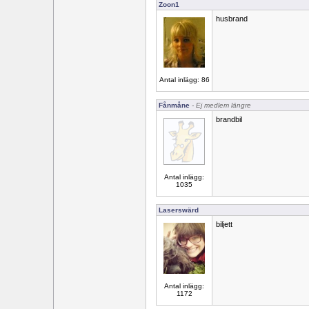
Zoon1
husbrand
Antal inlägg: 86
Fånmåne
- Ej medlem längre
brandbil
Antal inlägg:
1035
Laserswärd
biljett
Antal inlägg:
1172