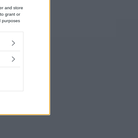
er and store
to grant or
ed purposes