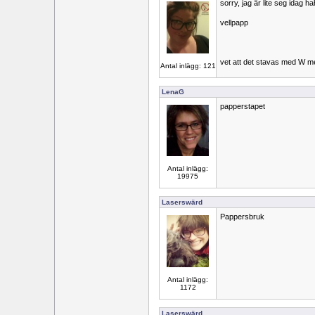
sorry, jag är lite seg idag ha
vellpapp
vet att det stavas med W m
Antal inlägg: 121
LenaG
papperstapet
Antal inlägg:
19975
Laserswärd
Pappersbruk
Antal inlägg:
1172
Laserswärd