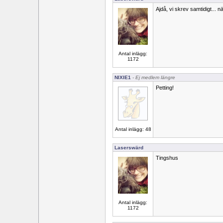
Ajdå, vi skrev samtidigt... nä
Antal inlägg:
1172
NIXIE1
- Ej medlem längre
Petting!
Antal inlägg: 48
Laserswärd
Tingshus
Antal inlägg:
1172