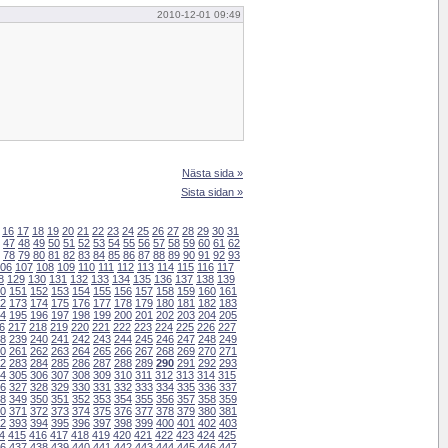
2010-12-01 09:49
Nästa sida »
Sista sidan »
16
17
18
19
20
21
22
23
24
25
26
27
28
29
30
31
47
48
49
50
51
52
53
54
55
56
57
58
59
60
61
62
78
79
80
81
82
83
84
85
86
87
88
89
90
91
92
93
06
107
108
109
110
111
112
113
114
115
116
117
8
129
130
131
132
133
134
135
136
137
138
139
0
151
152
153
154
155
156
157
158
159
160
161
2
173
174
175
176
177
178
179
180
181
182
183
4
195
196
197
198
199
200
201
202
203
204
205
6
217
218
219
220
221
222
223
224
225
226
227
8
239
240
241
242
243
244
245
246
247
248
249
0
261
262
263
264
265
266
267
268
269
270
271
2
283
284
285
286
287
288
289
290
291
292
293
4
305
306
307
308
309
310
311
312
313
314
315
6
327
328
329
330
331
332
333
334
335
336
337
8
349
350
351
352
353
354
355
356
357
358
359
0
371
372
373
374
375
376
377
378
379
380
381
2
393
394
395
396
397
398
399
400
401
402
403
4
415
416
417
418
419
420
421
422
423
424
425
6
437
438
439
440
441
442
443
444
445
446
447