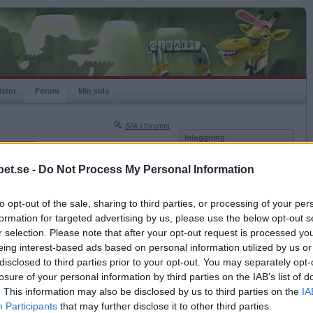
istor
Forum
Min sida
Sök i forumet
Inloggning
rneringar
Användare
et.se -
Do Not Process My Personal Information
Nästa sida »
Lösenord
Sista sidan »
to opt-out of the sale, sharing to third parties, or processing of your per
Kom ihåg mig
2010-11-29 22:30
formation for targeted advertising by us, please use the below opt-out s
Logga in
r selection. Please note that after your opt-out request is processed y
eing interest-based ads based on personal information utilized by us or
Glömt ditt lösenord?
Få ny aktiveringslänk
disclosed to third parties prior to your opt-out. You may separately opt-
losure of your personal information by third parties on the IAB’s list of
. This information may also be disclosed by us to third parties on the
IA
Betapet är gratis!
Participants
that may further disclose it to other third parties.