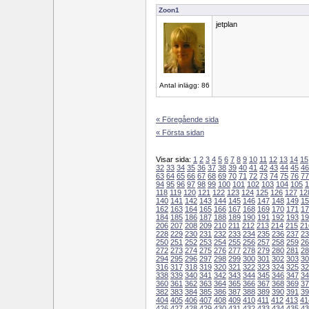
Zoon1
jetplan
Antal inlägg: 86
« Föregående sida
« Första sidan
Visar sida:
1
2
3
4
5
6
7
8
9
10
11
12
13
14
15
32
33
34
35
36
37
38
39
40
41
42
43
44
45
46
63
64
65
66
67
68
69
70
71
72
73
74
75
76
77
94
95
96
97
98
99
100
101
102
103
104
105
1
118
119
120
121
122
123
124
125
126
127
12
140
141
142
143
144
145
146
147
148
149
15
162
163
164
165
166
167
168
169
170
171
17
184
185
186
187
188
189
190
191
192
193
19
206
207
208
209
210
211
212
213
214
215
21
228
229
230
231
232
233
234
235
236
237
23
250
251
252
253
254
255
256
257
258
259
26
272
273
274
275
276
277
278
279
280
281
28
294
295
296
297
298
299
300
301
302
303
30
316
317
318
319
320
321
322
323
324
325
32
338
339
340
341
342
343
344
345
346
347
34
360
361
362
363
364
365
366
367
368
369
37
382
383
384
385
386
387
388
389
390
391
39
404
405
406
407
408
409
410
411
412
413
41
426
427
428
429
430
431
432
433
434
435
43