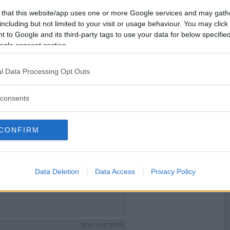
2010-11-29 22:32
Vill du bli
 that this website/app uses one or more Google services and may gath
medlem?
including but not limited to your visit or usage behaviour. You may click 
 to Google and its third-party tags to use your data for below specifi
Skapa nytt konto
ogle consent section.
2010-11-30 01:18
l Data Processing Opt Outs
consents
CONFIRM
2010-11-30 09:41
Data Deletion
Data Access
Privacy Policy
2010-11-30 18:08