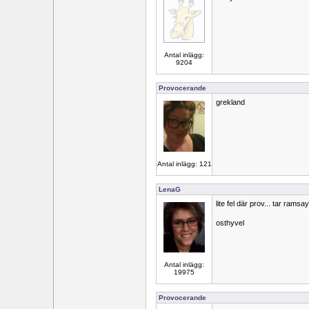
Antal inlägg:
9204
Provocerande
grekland
Antal inlägg: 121
LenaG
lite fel där prov... tar ramsa
osthyvel
Antal inlägg:
19975
Provocerande