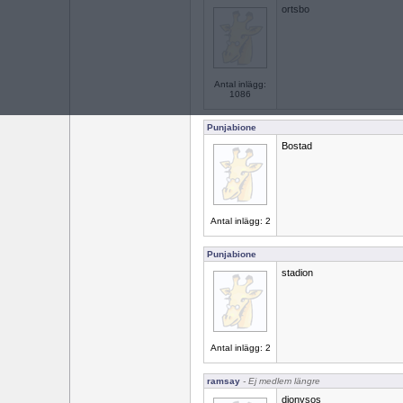
ortsbo
Antal inlägg:
1086
Punjabione
Bostad
Antal inlägg: 2
Punjabione
stadion
Antal inlägg: 2
ramsay
- Ej medlem längre
dionysos