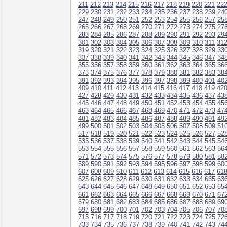
211
212
213
214
215
216
217
218
219
220
221
22
229
230
231
232
233
234
235
236
237
238
239
24
247
248
249
250
251
252
253
254
255
256
257
25
265
266
267
268
269
270
271
272
273
274
275
27
283
284
285
286
287
288
289
290
291
292
293
29
301
302
303
304
305
306
307
308
309
310
311
31
319
320
321
322
323
324
325
326
327
328
329
33
337
338
339
340
341
342
343
344
345
346
347
34
355
356
357
358
359
360
361
362
363
364
365
36
373
374
375
376
377
378
379
380
381
382
383
38
391
392
393
394
395
396
397
398
399
400
401
40
409
410
411
412
413
414
415
416
417
418
419
42
427
428
429
430
431
432
433
434
435
436
437
43
445
446
447
448
449
450
451
452
453
454
455
45
463
464
465
466
467
468
469
470
471
472
473
47
481
482
483
484
485
486
487
488
489
490
491
49
499
500
501
502
503
504
505
506
507
508
509
51
517
518
519
520
521
522
523
524
525
526
527
52
535
536
537
538
539
540
541
542
543
544
545
54
553
554
555
556
557
558
559
560
561
562
563
56
571
572
573
574
575
576
577
578
579
580
581
58
589
590
591
592
593
594
595
596
597
598
599
60
607
608
609
610
611
612
613
614
615
616
617
61
625
626
627
628
629
630
631
632
633
634
635
63
643
644
645
646
647
648
649
650
651
652
653
65
661
662
663
664
665
666
667
668
669
670
671
67
679
680
681
682
683
684
685
686
687
688
689
69
697
698
699
700
701
702
703
704
705
706
707
70
715
716
717
718
719
720
721
722
723
724
725
72
733
734
735
736
737
738
739
740
741
742
743
74