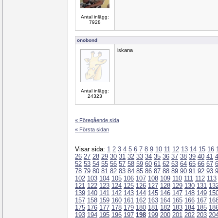
Antal inlägg:
7928
onobond
iskana
Antal inlägg:
24323
« Föregående sida
« Första sidan
Visar sida:
1
2
3
4
5
6
7
8
9
10
11
12
13
14
15
16
26
27
28
29
30
31
32
33
34
35
36
37
38
39
40
41
52
53
54
55
56
57
58
59
60
61
62
63
64
65
66
67
78
79
80
81
82
83
84
85
86
87
88
89
90
91
92
93
102
103
104
105
106
107
108
109
110
111
112
113
121
122
123
124
125
126
127
128
129
130
131
13
139
140
141
142
143
144
145
146
147
148
149
15
157
158
159
160
161
162
163
164
165
166
167
16
175
176
177
178
179
180
181
182
183
184
185
18
193
194
195
196
197
198
199
200
201
202
203
20