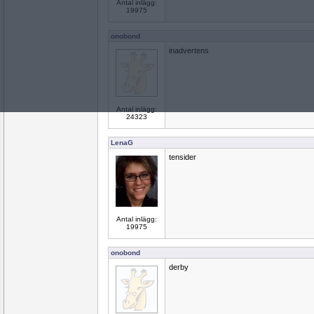
Antal inlägg:
19975
onobond
inadvertens
Antal inlägg:
24323
LenaG
tensider
Antal inlägg:
19975
onobond
derby