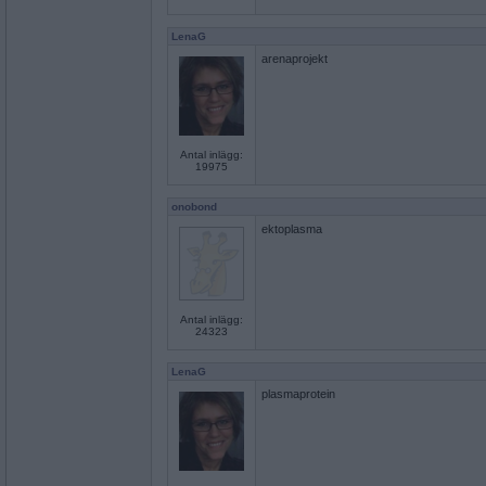
LenaG
arenaprojekt
Antal inlägg:
19975
onobond
ektoplasma
Antal inlägg:
24323
LenaG
plasmaprotein