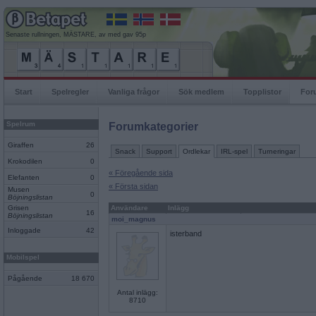
Senaste rullningen, MÄSTARE, av med gav 95p
Start
Spelregler
Vanliga frågor
Sök medlem
Topplistor
For
Spelrum
Forumkategorier
Giraffen
26
Snack
Support
Ordlekar
IRL-spel
Turneringar
Krokodilen
0
« Föregående sida
Elefanten
0
« Första sidan
Musen
0
Böjningslistan
Grisen
Användare
Inlägg
16
Böjningslistan
moi_magnus
Inloggade
42
isterband
Mobilspel
Pågående
18 670
Antal inlägg:
8710