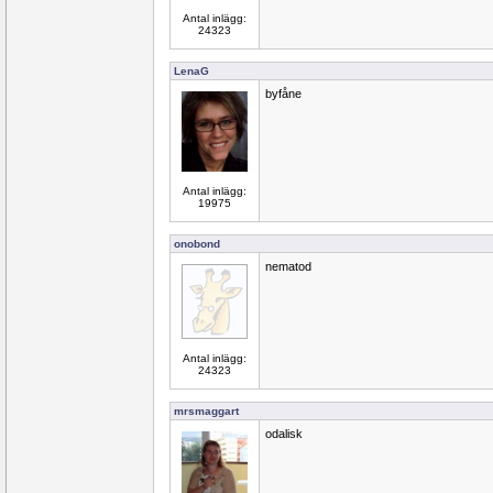
Antal inlägg:
24323
LenaG
byfåne
Antal inlägg:
19975
onobond
nematod
Antal inlägg:
24323
mrsmaggart
odalisk