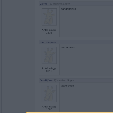
yak55
- Ej medlem längre
bandspelare
Antal inlägg:
1536
moi_magnus
arenateater
Antal inlägg:
8710
Örn-Björn
- Ej medlem längre
teaterscen
Antal inlägg:
1086