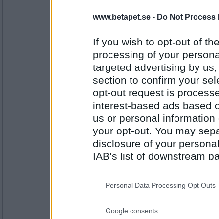
onobond
www.betapet.se -
Do Not Process 
scenvana
If you wish to opt-out of the
processing of your personal
Antal inlägg:
targeted advertising by us
24323
section to confirm your sel
sannabra
opt-out request is proces
anarkist
interest-based ads based o
us or personal information d
your opt-out. You may separ
Antal inlägg: 105
disclosure of your personal
IAB’s list of downstream pa
Örn-Björn
- Ej medlem längre
also be disclosed by us to 
kistlock
Downstream Participants
th
Personal Data Processing Opt Outs
third parties.
Antal inlägg:
Google consents
1086
Please note that this web