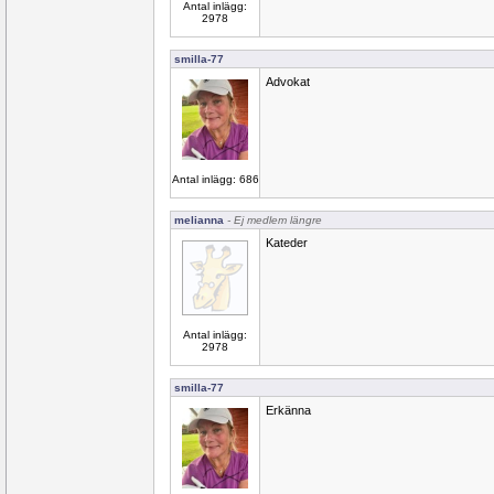
Antal inlägg:
2978
smilla-77
Advokat
Antal inlägg: 686
melianna
- Ej medlem längre
Kateder
Antal inlägg:
2978
smilla-77
Erkänna