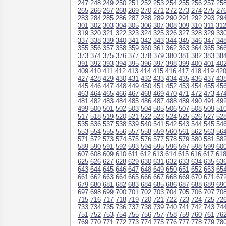
247
248
249
250
251
252
253
254
255
256
257
25
265
266
267
268
269
270
271
272
273
274
275
27
283
284
285
286
287
288
289
290
291
292
293
29
301
302
303
304
305
306
307
308
309
310
311
31
319
320
321
322
323
324
325
326
327
328
329
33
337
338
339
340
341
342
343
344
345
346
347
34
355
356
357
358
359
360
361
362
363
364
365
36
373
374
375
376
377
378
379
380
381
382
383
38
391
392
393
394
395
396
397
398
399
400
401
40
409
410
411
412
413
414
415
416
417
418
419
42
427
428
429
430
431
432
433
434
435
436
437
43
445
446
447
448
449
450
451
452
453
454
455
45
463
464
465
466
467
468
469
470
471
472
473
47
481
482
483
484
485
486
487
488
489
490
491
49
499
500
501
502
503
504
505
506
507
508
509
51
517
518
519
520
521
522
523
524
525
526
527
52
535
536
537
538
539
540
541
542
543
544
545
54
553
554
555
556
557
558
559
560
561
562
563
56
571
572
573
574
575
576
577
578
579
580
581
58
589
590
591
592
593
594
595
596
597
598
599
60
607
608
609
610
611
612
613
614
615
616
617
61
625
626
627
628
629
630
631
632
633
634
635
63
643
644
645
646
647
648
649
650
651
652
653
65
661
662
663
664
665
666
667
668
669
670
671
67
679
680
681
682
683
684
685
686
687
688
689
69
697
698
699
700
701
702
703
704
705
706
707
70
715
716
717
718
719
720
721
722
723
724
725
72
733
734
735
736
737
738
739
740
741
742
743
74
751
752
753
754
755
756
757
758
759
760
761
76
769
770
771
772
773
774
775
776
777
778
779
78