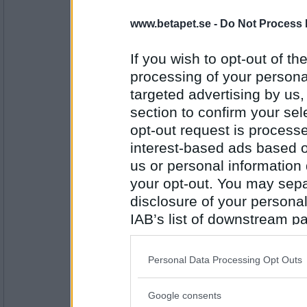
smilla-77
www.betapet.se -
Do Not Process 
Ide
If you wish to opt-out of the
processing of your personal
Antal inlägg: 686
targeted advertising by us
section to confirm your sel
petit tess
opt-out request is proces
Delbar
interest-based ads based o
us or personal information d
your opt-out. You may separ
Antal inlägg:
3552
disclosure of your personal
IAB’s list of downstream pa
smilla-77
also be disclosed by us to 
Barometer
Downstream Participants
th
Personal Data Processing Opt Outs
third parties.
Google consents
Antal inlägg: 686
Please note that this web