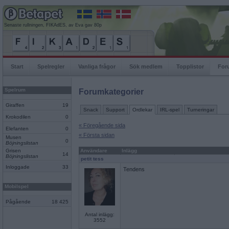
Senaste rullningen, FIKAdES, av Eva gav 80p
Start
Spelregler
Vanliga frågor
Sök medlem
Topplistor
For
Spelrum
Forumkategorier
Giraffen
19
Snack
Support
Ordlekar
IRL-spel
Turneringar
Krokodilen
0
« Föregående sida
Elefanten
0
« Första sidan
Musen
0
Böjningslistan
Grisen
Användare
Inlägg
14
Böjningslistan
petit tess
Inloggade
33
Tendens
Mobilspel
Pågående
18 425
Antal inlägg:
3552