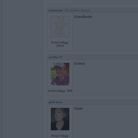
melianna
- Ej medlem längre
Enastående
Antal inlägg:
2978
smilla-77
Endera
Antal inlägg: 686
petit tess
Radie
Antal inlägg: