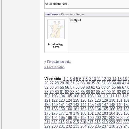
Antal inlägg: 686
melianna
- Ej medlem längre
Nattfjäril
Antal inlägg:
2978
« Föregående sida
« Första sidan
Visar sida:
1
2
3
4
5
6
7
8
9
10
11
12
13
14
15
16
26
27
28
29
30
31
32
33
34
35
36
37
38
39
40
41
52
53
54
55
56
57
58
59
60
61
62
63
64
65
66
67
78
79
80
81
82
83
84
85
86
87
88
89
90
91
92
93
102
103
104
105
106
107
108
109
110
111
112
113
121
122
123
124
125
126
127
128
129
130
131
13
139
140
141
142
143
144
145
146
147
148
149
15
157
158
159
160
161
162
163
164
165
166
167
16
175
176
177
178
179
180
181
182
183
184
185
18
193
194
195
196
197
198
199
200
201
202
203
20
211
212
213
214
215
216
217
218
219
220
221
22
229
230
231
232
233
234
235
236
237
238
239
24