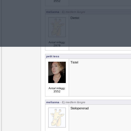
3552
melianna
- Ej medlem längre
Dietist
Antal inlägg:
2978
petit tess
Tistel
Antal inlägg:
3552
melianna
- Ej medlem längre
Stelopererad