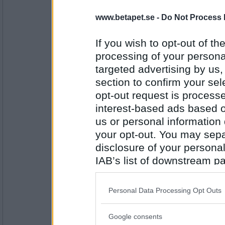
Miominmio11
- Ej medlem längre
www.betapet.se -
Do Not Process 
Samma ord :)
Delade
If you wish to opt-out of the
processing of your personal
Antal inlägg:
targeted advertising by us
9654
section to confirm your sel
smilla-77
opt-out request is proces
:)
Delade
interest-based ads based o
us or personal information d
your opt-out. You may separ
Antal inlägg: 686
disclosure of your personal
IAB’s list of downstream pa
Mea74
- Ej medlem längre
Defensiv
also be disclosed by us to 
Downstream Participants
th
Personal Data Processing Opt Outs
third parties.
Antal inlägg:
Google consents
1304
Please note that this web