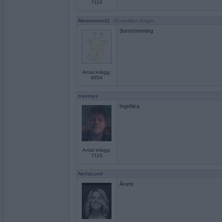
7110
Miominmio11
- Ej medlem längre
Surströmming
Antal inlägg:
9654
travmys
Ingefära
Antal inlägg:
7110
NellaLund
Ärans