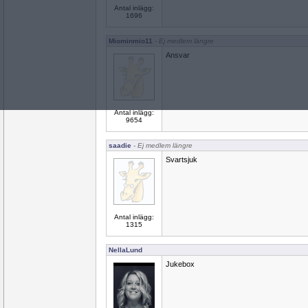
Antal inlägg:
1696
Miominmio11
- Ej medlem längre
Ansvar
Antal inlägg:
9654
saadie
- Ej medlem längre
Svartsjuk
Antal inlägg:
1315
NellaLund
Jukebox