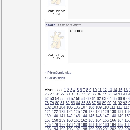
Antal inlägg:
1304
saadie
- Ej medlem längre
Grepptag
Antal inlägg:
1315
« Föregående sida
« Första sidan
Visar sida:
1
2
3
4
5
6
7
8
9
10
11
12
13
14
15
16
26
27
28
29
30
31
32
33
34
35
36
37
38
39
40
41
52
53
54
55
56
57
58
59
60
61
62
63
64
65
66
67
78
79
80
81
82
83
84
85
86
87
88
89
90
91
92
93
102
103
104
105
106
107
108
109
110
111
112
113
121
122
123
124
125
126
127
128
129
130
131
13
139
140
141
142
143
144
145
146
147
148
149
15
157
158
159
160
161
162
163
164
165
166
167
16
175
176
177
178
179
180
181
182
183
184
185
18
193
194
195
196
197
198
199
200
201
202
203
20