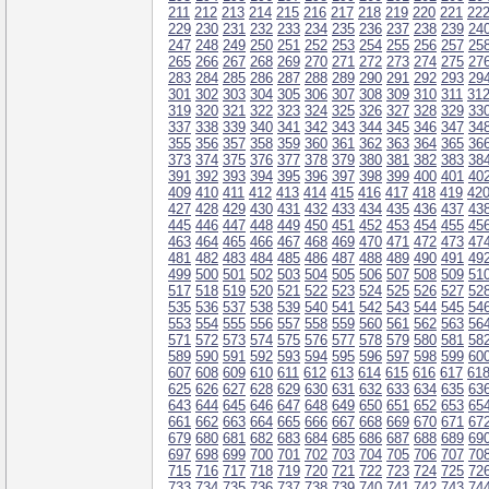
211
212
213
214
215
216
217
218
219
220
221
22
229
230
231
232
233
234
235
236
237
238
239
24
247
248
249
250
251
252
253
254
255
256
257
25
265
266
267
268
269
270
271
272
273
274
275
27
283
284
285
286
287
288
289
290
291
292
293
29
301
302
303
304
305
306
307
308
309
310
311
31
319
320
321
322
323
324
325
326
327
328
329
33
337
338
339
340
341
342
343
344
345
346
347
34
355
356
357
358
359
360
361
362
363
364
365
36
373
374
375
376
377
378
379
380
381
382
383
38
391
392
393
394
395
396
397
398
399
400
401
40
409
410
411
412
413
414
415
416
417
418
419
42
427
428
429
430
431
432
433
434
435
436
437
43
445
446
447
448
449
450
451
452
453
454
455
45
463
464
465
466
467
468
469
470
471
472
473
47
481
482
483
484
485
486
487
488
489
490
491
49
499
500
501
502
503
504
505
506
507
508
509
51
517
518
519
520
521
522
523
524
525
526
527
52
535
536
537
538
539
540
541
542
543
544
545
54
553
554
555
556
557
558
559
560
561
562
563
56
571
572
573
574
575
576
577
578
579
580
581
58
589
590
591
592
593
594
595
596
597
598
599
60
607
608
609
610
611
612
613
614
615
616
617
61
625
626
627
628
629
630
631
632
633
634
635
63
643
644
645
646
647
648
649
650
651
652
653
65
661
662
663
664
665
666
667
668
669
670
671
67
679
680
681
682
683
684
685
686
687
688
689
69
697
698
699
700
701
702
703
704
705
706
707
70
715
716
717
718
719
720
721
722
723
724
725
72
733
734
735
736
737
738
739
740
741
742
743
74