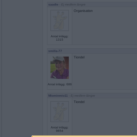
saadie
- Ej medlem längre
Organisation
Antal inlägg:
1315
smilla-77
Tiondel
Antal inlägg: 686
Miominmio11
- Ej medlem längre
Tiondel
Antal inlägg:
9654