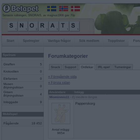
Senaste rullningen, SNORAtS, av magnus1908 gav 70p
Start
Spelregler
Vanliga frågor
Sök medlem
Topplistor
For
Spelrum
Forumkategorier
Giraffen
5
Snack
Support
Ordlekar
IRL-spel
Turneringar
Krokodilen
0
« Föregående sida
Elefanten
0
« Första sidan
Musen
0
Böjningslistan
Grisen
Användare
Inlägg
4
Böjningslistan
Miominmio11
- Ej medlem längre
Inloggade
9
Papperskorg
Mobilspel
Pågående
18 452
Antal inlägg:
9654