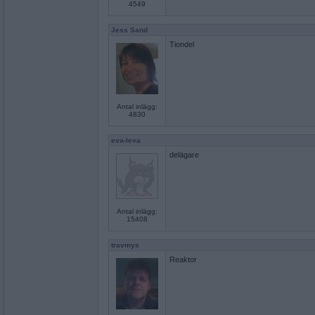
4549
Jess Sand
Tiondel
Antal inlägg:
4830
eva-leva
delägare
Antal inlägg:
15408
travmys
Reaktor