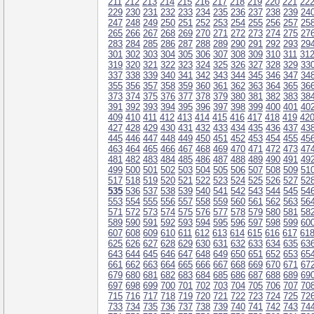
211
212
213
214
215
216
217
218
219
220
221
22
229
230
231
232
233
234
235
236
237
238
239
24
247
248
249
250
251
252
253
254
255
256
257
25
265
266
267
268
269
270
271
272
273
274
275
27
283
284
285
286
287
288
289
290
291
292
293
29
301
302
303
304
305
306
307
308
309
310
311
31
319
320
321
322
323
324
325
326
327
328
329
33
337
338
339
340
341
342
343
344
345
346
347
34
355
356
357
358
359
360
361
362
363
364
365
36
373
374
375
376
377
378
379
380
381
382
383
38
391
392
393
394
395
396
397
398
399
400
401
40
409
410
411
412
413
414
415
416
417
418
419
42
427
428
429
430
431
432
433
434
435
436
437
43
445
446
447
448
449
450
451
452
453
454
455
45
463
464
465
466
467
468
469
470
471
472
473
47
481
482
483
484
485
486
487
488
489
490
491
49
499
500
501
502
503
504
505
506
507
508
509
51
517
518
519
520
521
522
523
524
525
526
527
52
535
536
537
538
539
540
541
542
543
544
545
54
553
554
555
556
557
558
559
560
561
562
563
56
571
572
573
574
575
576
577
578
579
580
581
58
589
590
591
592
593
594
595
596
597
598
599
60
607
608
609
610
611
612
613
614
615
616
617
61
625
626
627
628
629
630
631
632
633
634
635
63
643
644
645
646
647
648
649
650
651
652
653
65
661
662
663
664
665
666
667
668
669
670
671
67
679
680
681
682
683
684
685
686
687
688
689
69
697
698
699
700
701
702
703
704
705
706
707
70
715
716
717
718
719
720
721
722
723
724
725
72
733
734
735
736
737
738
739
740
741
742
743
74