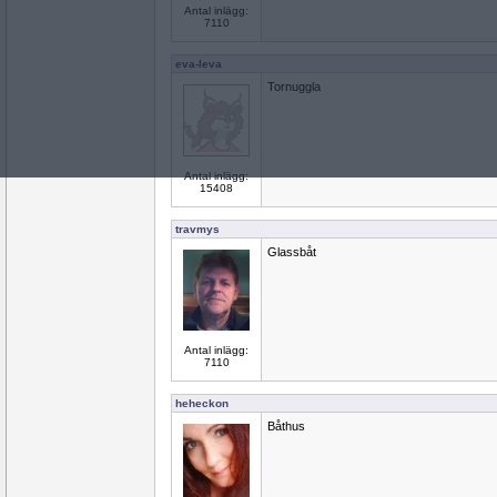
Antal inlägg:
7110
eva-leva
Tornuggla
Antal inlägg:
15408
travmys
Glassbåt
Antal inlägg:
7110
heheckon
Båthus