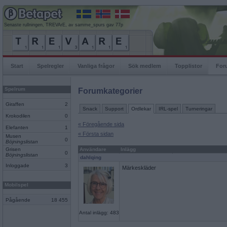
Senaste rullningen, TREVArE, av samme_spurs gav 77p
Start
Spelregler
Vanliga frågor
Sök medlem
Topplistor
For
Spelrum
Forumkategorier
Giraffen
2
Snack
Support
Ordlekar
IRL-spel
Turneringar
Krokodilen
0
« Föregående sida
Elefanten
1
« Första sidan
Musen
0
Böjningslistan
Grisen
Användare
Inlägg
0
Böjningslistan
dahlqing
Inloggade
3
Märkeskläder
Mobilspel
Pågående
18 455
Antal inlägg: 483