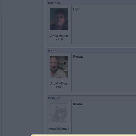
travmys
Dyrt
Antal inlägg:
7110
pogu
Pengar
Antal inlägg:
5687
Pattylee
Knulla
Antal inlägg: 2