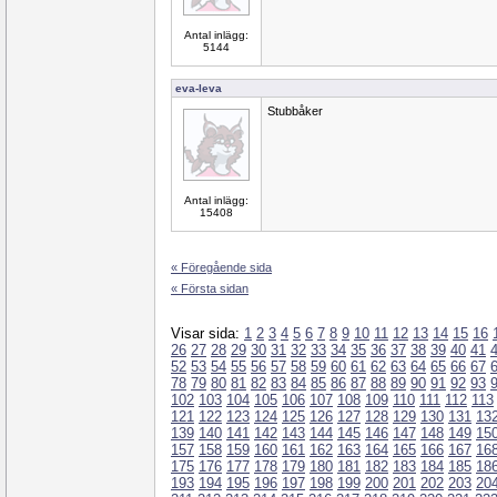
Antal inlägg:
5144
eva-leva
Stubbåker
Antal inlägg:
15408
« Föregående sida
« Första sidan
Visar sida:
1
2
3
4
5
6
7
8
9
10
11
12
13
14
15
16
26
27
28
29
30
31
32
33
34
35
36
37
38
39
40
41
52
53
54
55
56
57
58
59
60
61
62
63
64
65
66
67
78
79
80
81
82
83
84
85
86
87
88
89
90
91
92
93
102
103
104
105
106
107
108
109
110
111
112
113
121
122
123
124
125
126
127
128
129
130
131
13
139
140
141
142
143
144
145
146
147
148
149
15
157
158
159
160
161
162
163
164
165
166
167
16
175
176
177
178
179
180
181
182
183
184
185
18
193
194
195
196
197
198
199
200
201
202
203
20