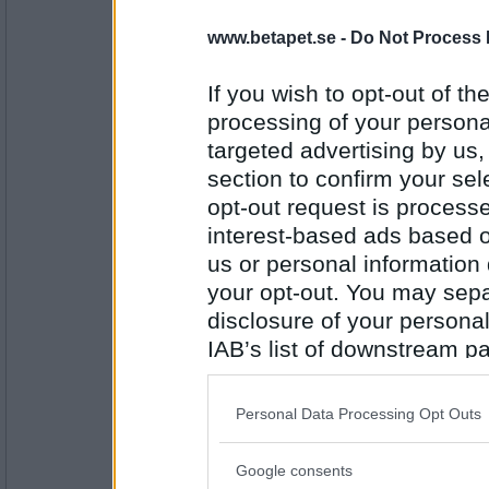
heheckon
www.betapet.se -
Do Not Process 
Tror vi tappat tråden här... på't igen!!
Lasso
If you wish to opt-out of the
processing of your personal
Antal inlägg:
targeted advertising by us
4549
section to confirm your sel
eric1971
opt-out request is proces
solsemester
interest-based ads based o
us or personal information d
your opt-out. You may separ
Antal inlägg:
disclosure of your personal
7834
IAB’s list of downstream pa
heheckon
also be disclosed by us to 
Semesterhus
Downstream Participants
th
Personal Data Processing Opt Outs
third parties.
Google consents
Antal inlägg:
Please note that this web
4549