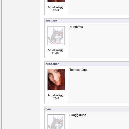
Antal inlägg:
4549
eva-leva
Hustomte
Antal inlägg:
15408
heheckon
Tomteskägg
Antal inlägg:
4549
hon
Skäggstubb