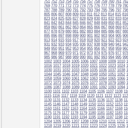
751
752
753
754
755
756
757
758
759
760
761
76
769
770
771
772
773
774
775
776
777
778
779
78
787
788
789
790
791
792
793
794
795
796
797
79
805
806
807
808
809
810
811
812
813
814
815
81
823
824
825
826
827
828
829
830
831
832
833
83
841
842
843
844
845
846
847
848
849
850
851
85
859
860
861
862
863
864
865
866
867
868
869
87
877
878
879
880
881
882
883
884
885
886
887
88
895
896
897
898
899
900
901
902
903
904
905
90
913
914
915
916
917
918
919
920
921
922
923
92
931
932
933
934
935
936
937
938
939
940
941
94
949
950
951
952
953
954
955
956
957
958
959
96
967
968
969
970
971
972
973
974
975
976
977
97
985
986
987
988
989
990
991
992
993
994
995
99
1002
1003
1004
1005
1006
1007
1008
1009
1010
1016
1017
1018
1019
1020
1021
1022
1023
1024
1030
1031
1032
1033
1034
1035
1036
1037
1038
1044
1045
1046
1047
1048
1049
1050
1051
1052
1058
1059
1060
1061
1062
1063
1064
1065
1066
1072
1073
1074
1075
1076
1077
1078
1079
1080
1086
1087
1088
1089
1090
1091
1092
1093
1094
1100
1101
1102
1103
1104
1105
1106
1107
1108
11
1115
1116
1117
1118
1119
1120
1121
1122
1123
11
1130
1131
1132
1133
1134
1135
1136
1137
1138
11
1145
1146
1147
1148
1149
1150
1151
1152
1153
11
1160
1161
1162
1163
1164
1165
1166
1167
1168
11
1175
1176
1177
1178
1179
1180
1181
1182
1183
11
1190
1191
1192
1193
1194
1195
1196
1197
1198
11
1204
1205
1206
1207
1208
1209
1210
1211
1212
1
1218
1219
1220
1221
1222
1223
1224
1225
1226