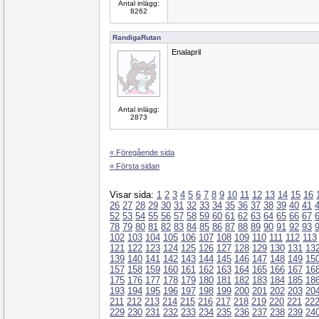
Antal inlägg:
8262
RandigaRutan
Enalapril
Antal inlägg:
2873
« Föregående sida
« Första sidan
Visar sida:
1
2
3
4
5
6
7
8
9
10
11
12
13
14
15
16
26
27
28
29
30
31
32
33
34
35
36
37
38
39
40
41
52
53
54
55
56
57
58
59
60
61
62
63
64
65
66
67
78
79
80
81
82
83
84
85
86
87
88
89
90
91
92
93
102
103
104
105
106
107
108
109
110
111
112
113
121
122
123
124
125
126
127
128
129
130
131
13
139
140
141
142
143
144
145
146
147
148
149
15
157
158
159
160
161
162
163
164
165
166
167
16
175
176
177
178
179
180
181
182
183
184
185
18
193
194
195
196
197
198
199
200
201
202
203
20
211
212
213
214
215
216
217
218
219
220
221
22
229
230
231
232
233
234
235
236
237
238
239
24