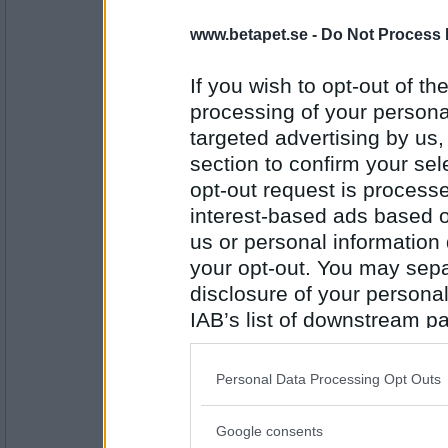
www.betapet.se -
Do Not Process 
en dum en
Serverat
If you wish to opt-out of the
processing of your personal
targeted advertising by us
Antal inlägg:
13194
section to confirm your sel
opt-out request is proces
Skimmer_61
Rationalisera
interest-based ads based o
us or personal information d
your opt-out. You may separ
Antal inlägg: 43
disclosure of your personal
IAB’s list of downstream pa
Norah
also be disclosed by us to 
Eran
Downstream Participants
th
Personal Data Processing Opt Outs
third parties.
Google consents
Antal inlägg:
Please note that this web
8262