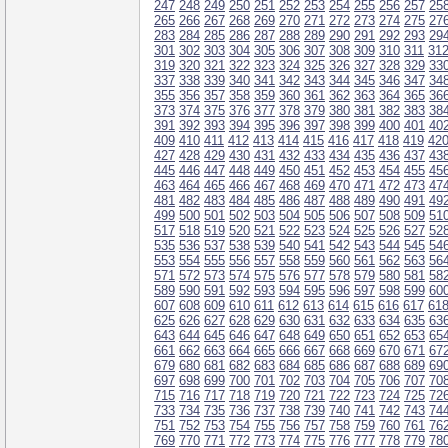
247
248
249
250
251
252
253
254
255
256
257
25
265
266
267
268
269
270
271
272
273
274
275
27
283
284
285
286
287
288
289
290
291
292
293
29
301
302
303
304
305
306
307
308
309
310
311
31
319
320
321
322
323
324
325
326
327
328
329
33
337
338
339
340
341
342
343
344
345
346
347
34
355
356
357
358
359
360
361
362
363
364
365
36
373
374
375
376
377
378
379
380
381
382
383
38
391
392
393
394
395
396
397
398
399
400
401
40
409
410
411
412
413
414
415
416
417
418
419
42
427
428
429
430
431
432
433
434
435
436
437
43
445
446
447
448
449
450
451
452
453
454
455
45
463
464
465
466
467
468
469
470
471
472
473
47
481
482
483
484
485
486
487
488
489
490
491
49
499
500
501
502
503
504
505
506
507
508
509
51
517
518
519
520
521
522
523
524
525
526
527
52
535
536
537
538
539
540
541
542
543
544
545
54
553
554
555
556
557
558
559
560
561
562
563
56
571
572
573
574
575
576
577
578
579
580
581
58
589
590
591
592
593
594
595
596
597
598
599
60
607
608
609
610
611
612
613
614
615
616
617
61
625
626
627
628
629
630
631
632
633
634
635
63
643
644
645
646
647
648
649
650
651
652
653
65
661
662
663
664
665
666
667
668
669
670
671
67
679
680
681
682
683
684
685
686
687
688
689
69
697
698
699
700
701
702
703
704
705
706
707
70
715
716
717
718
719
720
721
722
723
724
725
72
733
734
735
736
737
738
739
740
741
742
743
74
751
752
753
754
755
756
757
758
759
760
761
76
769
770
771
772
773
774
775
776
777
778
779
78