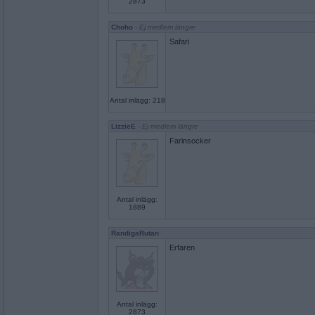
2873
Choho
- Ej medlem längre
Safari
Antal inlägg: 218
LizzieE
- Ej medlem längre
Farinsocker
Antal inlägg:
1889
RandigaRutan
Erfaren
Antal inlägg:
2873