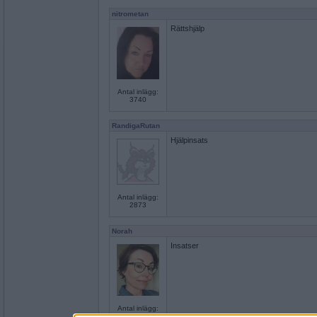
nitrometan
Rättshjälp
Antal inlägg:
3740
RandigaRutan
Hjälpinsats
Antal inlägg:
2873
Norah
Insatser
Antal inlägg:
8262