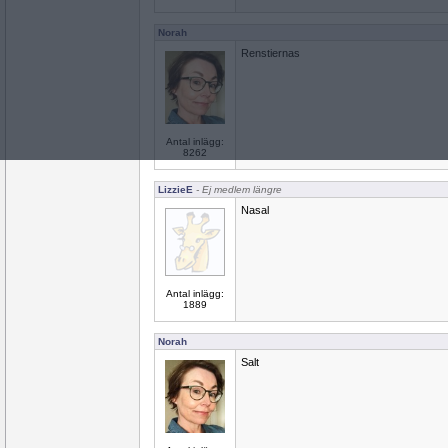
Norah
Renstiernas
Antal inlägg:
8262
LizzieE
- Ej medlem längre
Nasal
Antal inlägg:
1889
Norah
Salt