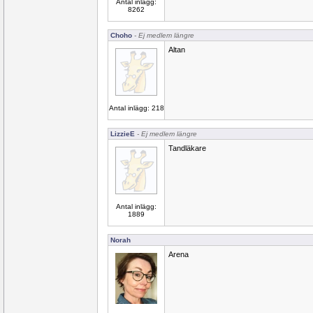
Antal inlägg:
8262
Choho
- Ej medlem längre
Altan
Antal inlägg: 218
LizzieE
- Ej medlem längre
Tandläkare
Antal inlägg:
1889
Norah
Arena