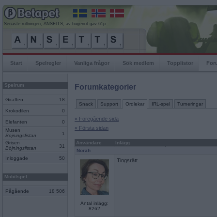
Senaste rullningen, ANSEtTS, av hugenot gav 61p
Start
Spelregler
Vanliga frågor
Sök medlem
Topplistor
For
Spelrum
Forumkategorier
Giraffen
18
Snack
Support
Ordlekar
IRL-spel
Turneringar
Krokodilen
0
« Föregående sida
Elefanten
0
« Första sidan
Musen
1
Böjningslistan
Grisen
Användare
Inlägg
31
Böjningslistan
Norah
Inloggade
50
Tingsrätt
Mobilspel
Pågående
18 506
Antal inlägg:
8262