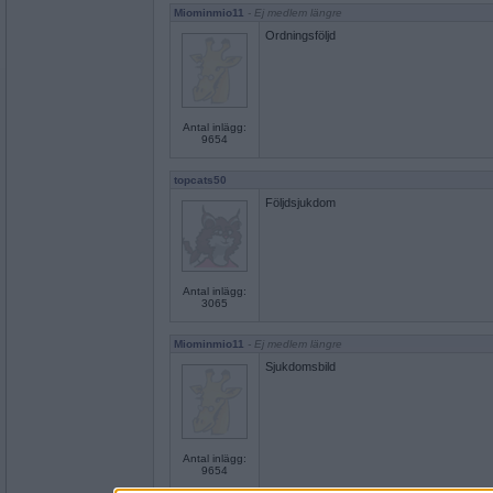
Miominmio11
- Ej medlem längre
Ordningsföljd
Antal inlägg:
9654
topcats50
Följdsjukdom
Antal inlägg:
3065
Miominmio11
- Ej medlem längre
Sjukdomsbild
Antal inlägg:
9654