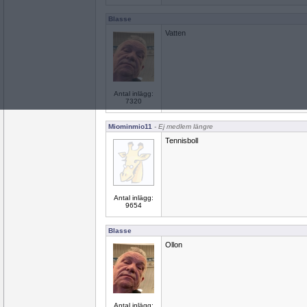
Blasse
Vatten
Antal inlägg:
7320
Miominmio11
- Ej medlem längre
Tennisboll
Antal inlägg:
9654
Blasse
Ollon
Antal inlägg: