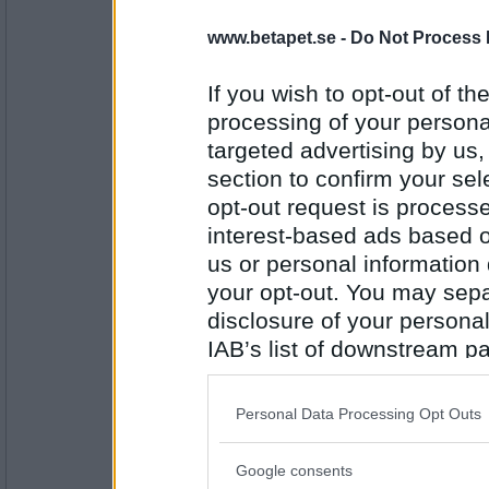
topcats50
www.betapet.se -
Do Not Process 
Bildformat
If you wish to opt-out of the
processing of your personal
Antal inlägg:
3065
targeted advertising by us
section to confirm your sel
Miominmio11
- Ej medlem längre
opt-out request is proces
Formatera
interest-based ads based o
us or personal information d
your opt-out. You may separ
Antal inlägg:
9654
disclosure of your personal
IAB’s list of downstream pa
topcats50
Terapeut
also be disclosed by us to 
Downstream Participants
th
Personal Data Processing Opt Outs
third parties.
Antal inlägg:
Google consents
3065
Please note that this web