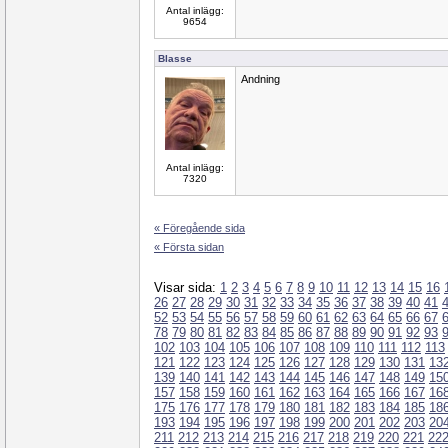
Antal inlägg:
9654
Blasse
Andning
Antal inlägg:
7320
« Föregående sida
« Första sidan
Visar sida:
1
2
3
4
5
6
7
8
9
10
11
12
13
14
15
16
26
27
28
29
30
31
32
33
34
35
36
37
38
39
40
41
52
53
54
55
56
57
58
59
60
61
62
63
64
65
66
67
78
79
80
81
82
83
84
85
86
87
88
89
90
91
92
93
102
103
104
105
106
107
108
109
110
111
112
113
121
122
123
124
125
126
127
128
129
130
131
13
139
140
141
142
143
144
145
146
147
148
149
15
157
158
159
160
161
162
163
164
165
166
167
16
175
176
177
178
179
180
181
182
183
184
185
18
193
194
195
196
197
198
199
200
201
202
203
20
211
212
213
214
215
216
217
218
219
220
221
22