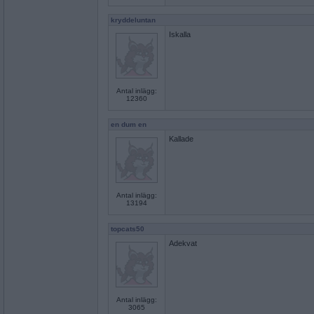
kryddeluntan
Iskalla
Antal inlägg:
12360
en dum en
Kallade
Antal inlägg:
13194
topcats50
Adekvat
Antal inlägg:
3065