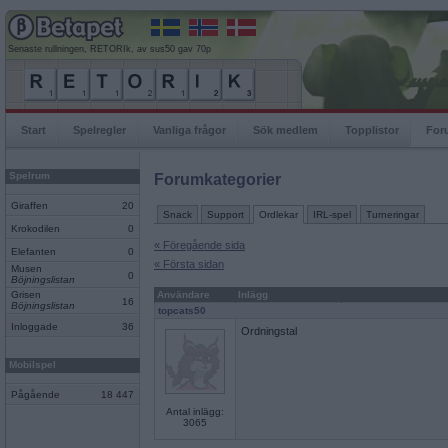
Senaste rullningen, RETORIk, av sus50 gav 70p
Start
Spelregler
Vanliga frågor
Sök medlem
Topplistor
For
Spelrum
Forumkategorier
Giraffen
20
Snack
Support
Ordlekar
IRL-spel
Turneringar
Krokodilen
0
« Föregående sida
Elefanten
0
« Första sidan
Musen
0
Böjningslistan
Grisen
Användare
Inlägg
16
Böjningslistan
topcats50
Inloggade
36
Ordningstal
Mobilspel
Pågående
18 447
Antal inlägg:
3065