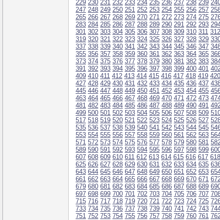
229
230
231
232
233
234
235
236
237
238
239
24
247
248
249
250
251
252
253
254
255
256
257
25
265
266
267
268
269
270
271
272
273
274
275
27
283
284
285
286
287
288
289
290
291
292
293
29
301
302
303
304
305
306
307
308
309
310
311
31
319
320
321
322
323
324
325
326
327
328
329
33
337
338
339
340
341
342
343
344
345
346
347
34
355
356
357
358
359
360
361
362
363
364
365
36
373
374
375
376
377
378
379
380
381
382
383
38
391
392
393
394
395
396
397
398
399
400
401
40
409
410
411
412
413
414
415
416
417
418
419
42
427
428
429
430
431
432
433
434
435
436
437
43
445
446
447
448
449
450
451
452
453
454
455
45
463
464
465
466
467
468
469
470
471
472
473
47
481
482
483
484
485
486
487
488
489
490
491
49
499
500
501
502
503
504
505
506
507
508
509
51
517
518
519
520
521
522
523
524
525
526
527
52
535
536
537
538
539
540
541
542
543
544
545
54
553
554
555
556
557
558
559
560
561
562
563
56
571
572
573
574
575
576
577
578
579
580
581
58
589
590
591
592
593
594
595
596
597
598
599
60
607
608
609
610
611
612
613
614
615
616
617
61
625
626
627
628
629
630
631
632
633
634
635
63
643
644
645
646
647
648
649
650
651
652
653
65
661
662
663
664
665
666
667
668
669
670
671
67
679
680
681
682
683
684
685
686
687
688
689
69
697
698
699
700
701
702
703
704
705
706
707
70
715
716
717
718
719
720
721
722
723
724
725
72
733
734
735
736
737
738
739
740
741
742
743
74
751
752
753
754
755
756
757
758
759
760
761
76