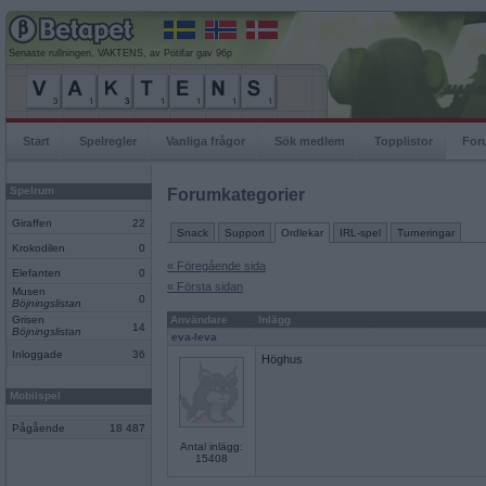
Senaste rullningen, VAKTENS, av Pötifar gav 96p
Start
Spelregler
Vanliga frågor
Sök medlem
Topplistor
For
Spelrum
Forumkategorier
Giraffen
22
Snack
Support
Ordlekar
IRL-spel
Turneringar
Krokodilen
0
« Föregående sida
Elefanten
0
« Första sidan
Musen
0
Böjningslistan
Grisen
Användare
Inlägg
14
Böjningslistan
eva-leva
Inloggade
36
Höghus
Mobilspel
Pågående
18 487
Antal inlägg:
15408