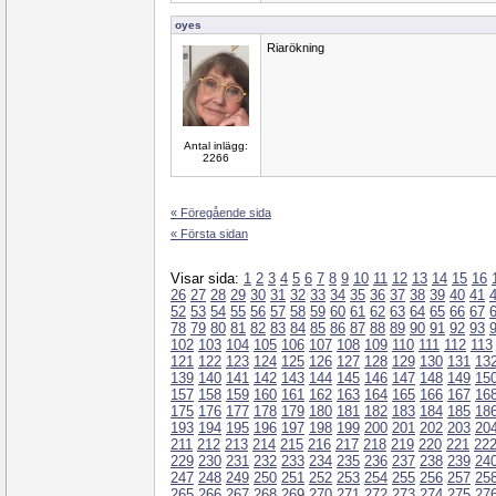
oyes
Riarökning
Antal inlägg:
2266
« Föregående sida
« Första sidan
Visar sida:
1
2
3
4
5
6
7
8
9
10
11
12
13
14
15
16
26
27
28
29
30
31
32
33
34
35
36
37
38
39
40
41
52
53
54
55
56
57
58
59
60
61
62
63
64
65
66
67
78
79
80
81
82
83
84
85
86
87
88
89
90
91
92
93
102
103
104
105
106
107
108
109
110
111
112
113
121
122
123
124
125
126
127
128
129
130
131
13
139
140
141
142
143
144
145
146
147
148
149
15
157
158
159
160
161
162
163
164
165
166
167
16
175
176
177
178
179
180
181
182
183
184
185
18
193
194
195
196
197
198
199
200
201
202
203
20
211
212
213
214
215
216
217
218
219
220
221
22
229
230
231
232
233
234
235
236
237
238
239
24
247
248
249
250
251
252
253
254
255
256
257
25
265
266
267
268
269
270
271
272
273
274
275
27