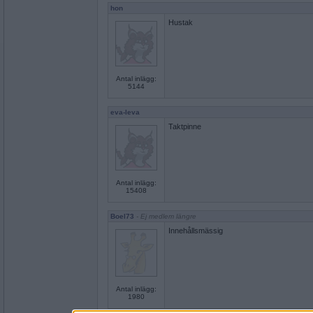
hon
Hustak
Antal inlägg:
5144
eva-leva
Taktpinne
Antal inlägg:
15408
Boel73
- Ej medlem längre
Innehållsmässig
Antal inlägg:
1980