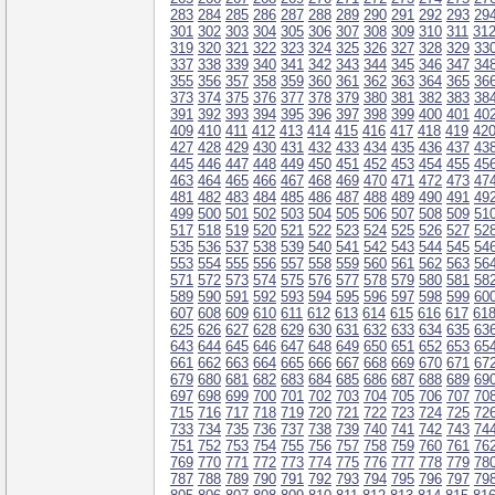
283
284
285
286
287
288
289
290
291
292
293
29
301
302
303
304
305
306
307
308
309
310
311
31
319
320
321
322
323
324
325
326
327
328
329
33
337
338
339
340
341
342
343
344
345
346
347
34
355
356
357
358
359
360
361
362
363
364
365
36
373
374
375
376
377
378
379
380
381
382
383
38
391
392
393
394
395
396
397
398
399
400
401
40
409
410
411
412
413
414
415
416
417
418
419
42
427
428
429
430
431
432
433
434
435
436
437
43
445
446
447
448
449
450
451
452
453
454
455
45
463
464
465
466
467
468
469
470
471
472
473
47
481
482
483
484
485
486
487
488
489
490
491
49
499
500
501
502
503
504
505
506
507
508
509
51
517
518
519
520
521
522
523
524
525
526
527
52
535
536
537
538
539
540
541
542
543
544
545
54
553
554
555
556
557
558
559
560
561
562
563
56
571
572
573
574
575
576
577
578
579
580
581
58
589
590
591
592
593
594
595
596
597
598
599
60
607
608
609
610
611
612
613
614
615
616
617
61
625
626
627
628
629
630
631
632
633
634
635
63
643
644
645
646
647
648
649
650
651
652
653
65
661
662
663
664
665
666
667
668
669
670
671
67
679
680
681
682
683
684
685
686
687
688
689
69
697
698
699
700
701
702
703
704
705
706
707
70
715
716
717
718
719
720
721
722
723
724
725
72
733
734
735
736
737
738
739
740
741
742
743
74
751
752
753
754
755
756
757
758
759
760
761
76
769
770
771
772
773
774
775
776
777
778
779
78
787
788
789
790
791
792
793
794
795
796
797
79