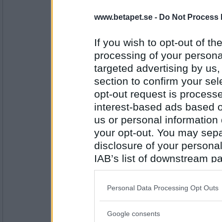
åskarl
www.betapet.se -
Do Not Process 
sigill
If you wish to opt-out of the
processing of your personal
Antal inlägg:
5826
targeted advertising by us
section to confirm your sel
Härejagigen
- Ej medlem längre
opt-out request is proces
Illustration
interest-based ads based o
us or personal information d
your opt-out. You may separ
Antal inlägg:
1888
disclosure of your personal
IAB’s list of downstream pa
åskarl
rationaliseringsexpert
also be disclosed by us to 
Downstream Participants
th
Personal Data Processing Opt Outs
third parties.
Antal inlägg:
Google consents
5826
Please note that this web