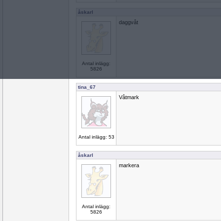
åskarl
daggvåt
Antal inlägg:
5826
tina_67
Våtmark
Antal inlägg: 53
åskarl
markera
Antal inlägg:
5826