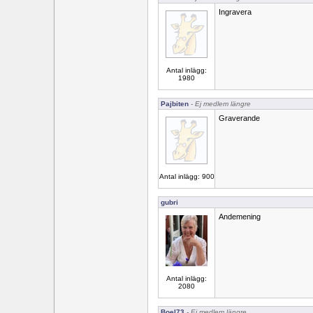
Ingravera
Antal inlägg:
1980
Pajbiten
- Ej medlem längre
Graverande
Antal inlägg: 900
gubri
Andemening
Antal inlägg:
2080
Boel73
- Ej medlem längre