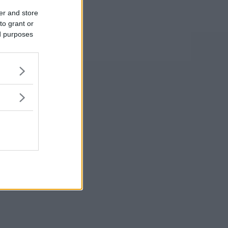
er and store
to grant or
ed purposes