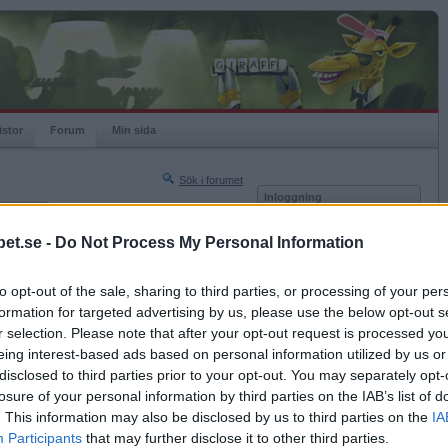
istor
Forum
Min sida
Sök i forumet
Inloggning
rneringar
Användare
et.se -
Do Not Process My Personal Information
Nästa sida »
Lösenord
Sista sidan »
to opt-out of the sale, sharing to third parties, or processing of your per
Kom ihåg mig
2016-09-07 10:04
formation for targeted advertising by us, please use the below opt-out s
Logga in
r selection. Please note that after your opt-out request is processed y
eing interest-based ads based on personal information utilized by us or
Glömt ditt lösenord?
Få ny aktiveringslänk
disclosed to third parties prior to your opt-out. You may separately opt-
losure of your personal information by third parties on the IAB’s list of
. This information may also be disclosed by us to third parties on the
IA
Betapet är gratis!
Participants
that may further disclose it to other third parties.