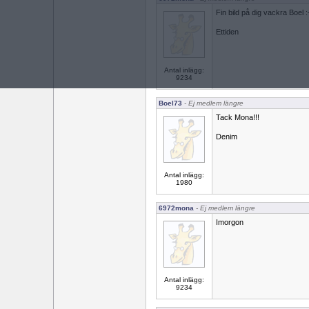
Fin bild på dig vackra Boel :
Ettiden
Antal inlägg:
9234
Boel73
- Ej medlem längre
Tack Mona!!!
Denim
Antal inlägg:
1980
6972mona
- Ej medlem längre
Imorgon
Antal inlägg:
9234