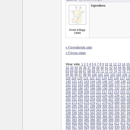
Ingrediens
Antal inlägg:
1980
« Föregående sida
« Första sidan
Visar sida:
1
2
3
4
5
6
7
8
9
10
11
12
13
14
15
32
33
34
35
36
37
38
39
40
41
42
43
44
45
46
63
64
65
66
67
68
69
70
71
72
73
74
75
76
77
94
95
96
97
98
99
100
101
102
103
104
105
1
118
119
120
121
122
123
124
125
126
127
12
140
141
142
143
144
145
146
147
148
149
15
162
163
164
165
166
167
168
169
170
171
17
184
185
186
187
188
189
190
191
192
193
19
206
207
208
209
210
211
212
213
214
215
21
228
229
230
231
232
233
234
235
236
237
23
250
251
252
253
254
255
256
257
258
259
26
272
273
274
275
276
277
278
279
280
281
28
294
295
296
297
298
299
300
301
302
303
30
316
317
318
319
320
321
322
323
324
325
32
338
339
340
341
342
343
344
345
346
347
34
360
361
362
363
364
365
366
367
368
369
37
382
383
384
385
386
387
388
389
390
391
39
404
405
406
407
408
409
410
411
412
413
41
426
427
428
429
430
431
432
433
434
435
43