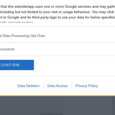
2016-09-07 10:21
Vill du bli
 that this website/app uses one or more Google services and may gath
medlem?
including but not limited to your visit or usage behaviour. You may click 
 to Google and its third-party tags to use your data for below specifi
Skapa nytt konto
ogle consent section.
l Data Processing Opt Outs
2016-09-07 10:24
consents
CONFIRM
2016-09-07 10:32
Data Deletion
Data Access
Privacy Policy
2016-09-07 10:33