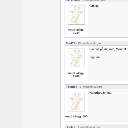
Grisigt
Antal inlägg:
9234
Boel73
- Ej medlem längre
Fin bild på dig me', Mona!!!
Sigtuna
Antal inlägg:
1980
Pajbiten
- Ej medlem längre
Naturbegåvning
Antal inlägg: 900
Boel73
- Ej medlem längre