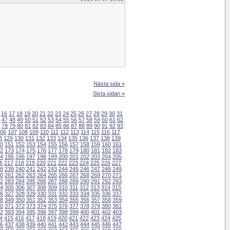
Nästa sida »
Sista sidan »
16
17
18
19
20
21
22
23
24
25
26
27
28
29
30
31
47
48
49
50
51
52
53
54
55
56
57
58
59
60
61
62
78
79
80
81
82
83
84
85
86
87
88
89
90
91
92
93
06
107
108
109
110
111
112
113
114
115
116
117
8
129
130
131
132
133
134
135
136
137
138
139
0
151
152
153
154
155
156
157
158
159
160
161
2
173
174
175
176
177
178
179
180
181
182
183
4
195
196
197
198
199
200
201
202
203
204
205
6
217
218
219
220
221
222
223
224
225
226
227
8
239
240
241
242
243
244
245
246
247
248
249
0
261
262
263
264
265
266
267
268
269
270
271
2
283
284
285
286
287
288
289
290
291
292
293
4
305
306
307
308
309
310
311
312
313
314
315
6
327
328
329
330
331
332
333
334
335
336
337
8
349
350
351
352
353
354
355
356
357
358
359
0
371
372
373
374
375
376
377
378
379
380
381
2
393
394
395
396
397
398
399
400
401
402
403
4
415
416
417
418
419
420
421
422
423
424
425
6
437
438
439
440
441
442
443
444
445
446
447