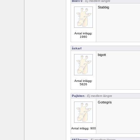
Boel73
- Ej medlem längre
Stabbig
Antal inlägg:
1980
åskarl
bigott
Antal inlägg:
5826
Pajbiten
- Ej medlem längre
Gottegris
Antal inlägg: 900
6972mona
- Ej medlem längre