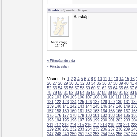
Rombis
- Ej medlem längre
Barskåp
Antal inlägg:
12458
« Föregående sida
« Första sidan
Visar sida:
1
2
3
4
5
6
7
8
9
10
11
12
13
14
15
16
26
27
28
29
30
31
32
33
34
35
36
37
38
39
40
41
52
53
54
55
56
57
58
59
60
61
62
63
64
65
66
67
78
79
80
81
82
83
84
85
86
87
88
89
90
91
92
93
102
103
104
105
106
107
108
109
110
111
112
113
121
122
123
124
125
126
127
128
129
130
131
13
139
140
141
142
143
144
145
146
147
148
149
15
157
158
159
160
161
162
163
164
165
166
167
16
175
176
177
178
179
180
181
182
183
184
185
18
193
194
195
196
197
198
199
200
201
202
203
20
211
212
213
214
215
216
217
218
219
220
221
22
229
230
231
232
233
234
235
236
237
238
239
24
247
248
249
250
251
252
253
254
255
256
257
25