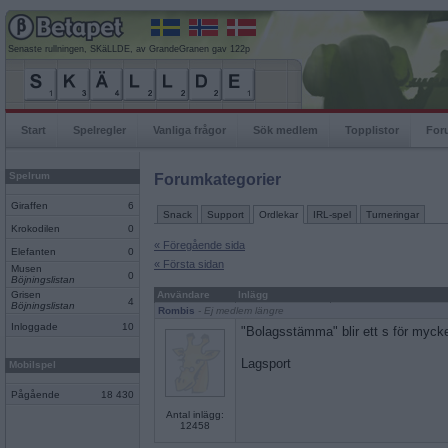
Senaste rullningen, SKäLLDE, av GrandeGranen gav 122p
Start
Spelregler
Vanliga frågor
Sök medlem
Topplistor
For
Spelrum
Forumkategorier
Giraffen
6
Snack
Support
Ordlekar
IRL-spel
Turneringar
Krokodilen
0
« Föregående sida
Elefanten
0
« Första sidan
Musen
0
Böjningslistan
Grisen
Användare
Inlägg
4
Böjningslistan
Rombis
- Ej medlem längre
Inloggade
10
"Bolagsstämma" blir ett s för mycke
Lagsport
Mobilspel
Pågående
18 430
Antal inlägg:
12458