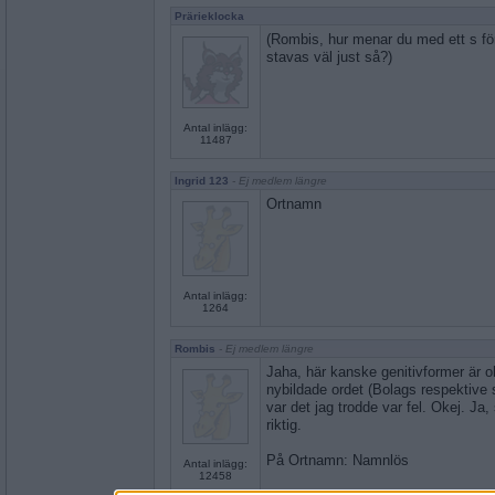
Prärieklocka
(Rombis, hur menar du med ett s 
stavas väl just så?)
Antal inlägg:
11487
Ingrid 123
- Ej medlem längre
Ortnamn
Antal inlägg:
1264
Rombis
- Ej medlem längre
Jaha, här kanske genitivformer är o
nybildade ordet (Bolags respektive
var det jag trodde var fel. Okej. Ja,
riktig.
På Ortnamn: Namnlös
Antal inlägg:
12458