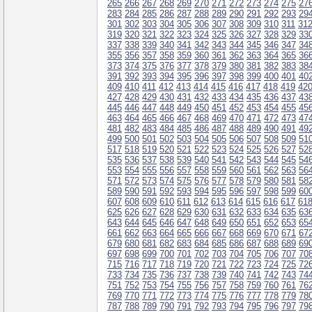
265
266
267
268
269
270
271
272
273
274
275
27
283
284
285
286
287
288
289
290
291
292
293
29
301
302
303
304
305
306
307
308
309
310
311
31
319
320
321
322
323
324
325
326
327
328
329
33
337
338
339
340
341
342
343
344
345
346
347
34
355
356
357
358
359
360
361
362
363
364
365
36
373
374
375
376
377
378
379
380
381
382
383
38
391
392
393
394
395
396
397
398
399
400
401
40
409
410
411
412
413
414
415
416
417
418
419
42
427
428
429
430
431
432
433
434
435
436
437
43
445
446
447
448
449
450
451
452
453
454
455
45
463
464
465
466
467
468
469
470
471
472
473
47
481
482
483
484
485
486
487
488
489
490
491
49
499
500
501
502
503
504
505
506
507
508
509
51
517
518
519
520
521
522
523
524
525
526
527
52
535
536
537
538
539
540
541
542
543
544
545
54
553
554
555
556
557
558
559
560
561
562
563
56
571
572
573
574
575
576
577
578
579
580
581
58
589
590
591
592
593
594
595
596
597
598
599
60
607
608
609
610
611
612
613
614
615
616
617
61
625
626
627
628
629
630
631
632
633
634
635
63
643
644
645
646
647
648
649
650
651
652
653
65
661
662
663
664
665
666
667
668
669
670
671
67
679
680
681
682
683
684
685
686
687
688
689
69
697
698
699
700
701
702
703
704
705
706
707
70
715
716
717
718
719
720
721
722
723
724
725
72
733
734
735
736
737
738
739
740
741
742
743
74
751
752
753
754
755
756
757
758
759
760
761
76
769
770
771
772
773
774
775
776
777
778
779
78
787
788
789
790
791
792
793
794
795
796
797
79