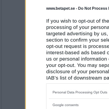
waaterLilly
- Ej medlem längre
www.betapet.se -
Do Not Process 
Lössläppt
If you wish to opt-out of the
processing of your personal
Antal inlägg: 765
targeted advertising by us
section to confirm your sel
Rombis
- Ej medlem längre
Ptyalin
opt-out request is proces
interest-based ads based o
us or personal information d
your opt-out. You may separ
Antal inlägg:
12458
disclosure of your personal
Ingrid 123
- Ej medlem längre
IAB’s list of downstream pa
Lindans
also be disclosed by us to 
Downstream Participants
th
Personal Data Processing Opt Outs
third parties.
Antal inlägg:
1264
Google consents
Please note that this web