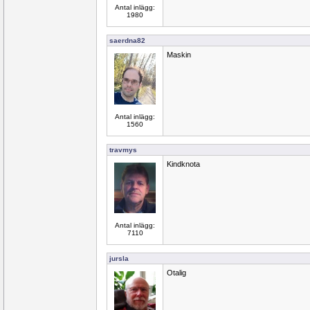
Antal inlägg:
1980
saerdna82
Maskin
Antal inlägg:
1560
travmys
Kindknota
Antal inlägg:
7110
jursla
Otalig