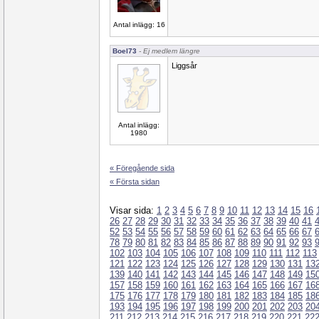
Antal inlägg: 16
Boel73
- Ej medlem längre
Liggsår
Antal inlägg:
1980
« Föregående sida
« Första sidan
Visar sida:
1
2
3
4
5
6
7
8
9
10
11
12
13
14
15
16
26
27
28
29
30
31
32
33
34
35
36
37
38
39
40
41
52
53
54
55
56
57
58
59
60
61
62
63
64
65
66
67
78
79
80
81
82
83
84
85
86
87
88
89
90
91
92
93
102
103
104
105
106
107
108
109
110
111
112
113
121
122
123
124
125
126
127
128
129
130
131
13
139
140
141
142
143
144
145
146
147
148
149
15
157
158
159
160
161
162
163
164
165
166
167
16
175
176
177
178
179
180
181
182
183
184
185
18
193
194
195
196
197
198
199
200
201
202
203
20
211
212
213
214
215
216
217
218
219
220
221
22