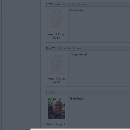
6972mona
- Ej medlem längre
Ingenting
Antal inlägg:
9234
Boel73
- Ej medlem längre
Tingeltangel
Antal inlägg:
1980
jursla
Gele'hallon
Antal inlägg: 16