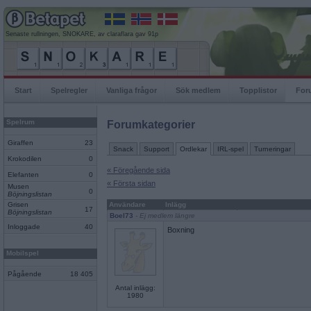
Senaste rullningen, SNOKARE, av claraflara gav 91p
Start
Spelregler
Vanliga frågor
Sök medlem
Topplistor
For
Spelrum
Forumkategorier
Giraffen
23
Snack
Support
Ordlekar
IRL-spel
Turneringar
Krokodilen
0
« Föregående sida
Elefanten
0
« Första sidan
Musen
0
Böjningslistan
Grisen
Användare
Inlägg
17
Böjningslistan
Boel73
- Ej medlem längre
Inloggade
40
Boxning
Mobilspel
Pågående
18 405
Antal inlägg:
1980