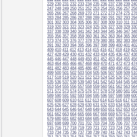
229
230
231
232
233
234
235
236
237
238
239
24
247
248
249
250
251
252
253
254
255
256
257
25
265
266
267
268
269
270
271
272
273
274
275
27
283
284
285
286
287
288
289
290
291
292
293
29
301
302
303
304
305
306
307
308
309
310
311
31
319
320
321
322
323
324
325
326
327
328
329
33
337
338
339
340
341
342
343
344
345
346
347
34
355
356
357
358
359
360
361
362
363
364
365
36
373
374
375
376
377
378
379
380
381
382
383
38
391
392
393
394
395
396
397
398
399
400
401
40
409
410
411
412
413
414
415
416
417
418
419
42
427
428
429
430
431
432
433
434
435
436
437
43
445
446
447
448
449
450
451
452
453
454
455
45
463
464
465
466
467
468
469
470
471
472
473
47
481
482
483
484
485
486
487
488
489
490
491
49
499
500
501
502
503
504
505
506
507
508
509
51
517
518
519
520
521
522
523
524
525
526
527
52
535
536
537
538
539
540
541
542
543
544
545
54
553
554
555
556
557
558
559
560
561
562
563
56
571
572
573
574
575
576
577
578
579
580
581
58
589
590
591
592
593
594
595
596
597
598
599
60
607
608
609
610
611
612
613
614
615
616
617
61
625
626
627
628
629
630
631
632
633
634
635
63
643
644
645
646
647
648
649
650
651
652
653
65
661
662
663
664
665
666
667
668
669
670
671
67
679
680
681
682
683
684
685
686
687
688
689
69
697
698
699
700
701
702
703
704
705
706
707
70
715
716
717
718
719
720
721
722
723
724
725
72
733
734
735
736
737
738
739
740
741
742
743
74
751
752
753
754
755
756
757
758
759
760
761
76