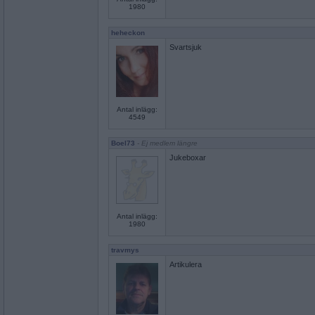
1980
heheckon
Svartsjuk
Antal inlägg:
4549
Boel73
- Ej medlem längre
Jukeboxar
Antal inlägg:
1980
travmys
Artikulera