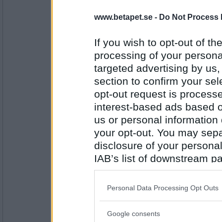
saerdna82
www.betapet.se -
Do Not Process 
Hallonbuske
If you wish to opt-out of the
processing of your personal
Antal inlägg:
targeted advertising by us
1560
section to confirm your sel
Boel73
- Ej medlem längre
opt-out request is proces
Skedtillverkare
interest-based ads based o
us or personal information d
your opt-out. You may separ
Antal inlägg:
disclosure of your personal
1980
IAB’s list of downstream pa
saerdna82
also be disclosed by us to 
Karensdag
Downstream Participants
th
Personal Data Processing Opt Outs
third parties.
Google consents
Antal inlägg:
Please note that this web
1560