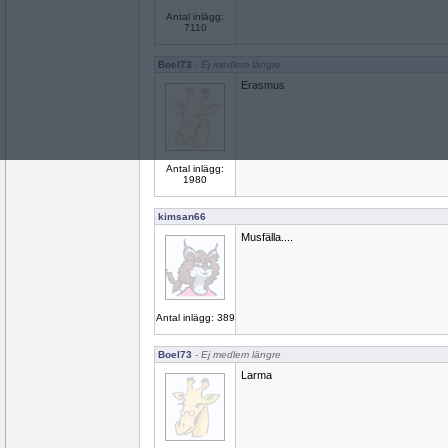
Antal inlägg:
7110
Boel73
- Ej medlem längre
Erasmus
Antal inlägg:
1980
kimsan66
Musfälla....
Antal inlägg: 389
Boel73
- Ej medlem längre
Larma