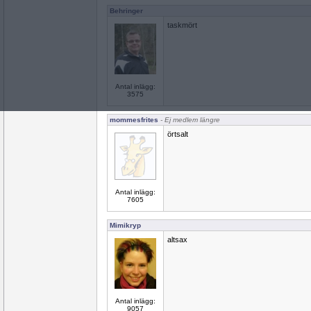
Behringer
taskmört
Antal inlägg:
3575
mommesfrites
- Ej medlem längre
örtsalt
Antal inlägg:
7605
Mimikryp
altsax
Antal inlägg:
9057