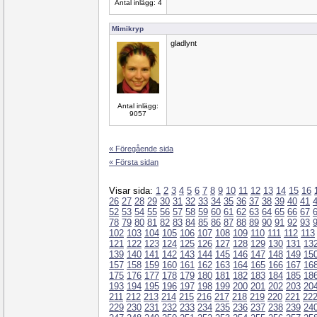
Antal inlägg: 4
Mimikryp
gladlynt
Antal inlägg:
9057
« Föregående sida
« Första sidan
Visar sida:
1
2
3
4
5
6
7
8
9
10
11
12
13
14
15
16
26
27
28
29
30
31
32
33
34
35
36
37
38
39
40
41
52
53
54
55
56
57
58
59
60
61
62
63
64
65
66
67
78
79
80
81
82
83
84
85
86
87
88
89
90
91
92
93
102
103
104
105
106
107
108
109
110
111
112
113
121
122
123
124
125
126
127
128
129
130
131
13
139
140
141
142
143
144
145
146
147
148
149
15
157
158
159
160
161
162
163
164
165
166
167
16
175
176
177
178
179
180
181
182
183
184
185
18
193
194
195
196
197
198
199
200
201
202
203
20
211
212
213
214
215
216
217
218
219
220
221
22
229
230
231
232
233
234
235
236
237
238
239
24