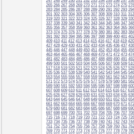
247
248
249
250
251
252
253
254
255
256
257
25
265
266
267
268
269
270
271
272
273
274
275
27
283
284
285
286
287
288
289
290
291
292
293
29
301
302
303
304
305
306
307
308
309
310
311
31
319
320
321
322
323
324
325
326
327
328
329
33
337
338
339
340
341
342
343
344
345
346
347
34
355
356
357
358
359
360
361
362
363
364
365
36
373
374
375
376
377
378
379
380
381
382
383
38
391
392
393
394
395
396
397
398
399
400
401
40
409
410
411
412
413
414
415
416
417
418
419
42
427
428
429
430
431
432
433
434
435
436
437
43
445
446
447
448
449
450
451
452
453
454
455
45
463
464
465
466
467
468
469
470
471
472
473
47
481
482
483
484
485
486
487
488
489
490
491
49
499
500
501
502
503
504
505
506
507
508
509
51
517
518
519
520
521
522
523
524
525
526
527
52
535
536
537
538
539
540
541
542
543
544
545
54
553
554
555
556
557
558
559
560
561
562
563
56
571
572
573
574
575
576
577
578
579
580
581
58
589
590
591
592
593
594
595
596
597
598
599
60
607
608
609
610
611
612
613
614
615
616
617
61
625
626
627
628
629
630
631
632
633
634
635
63
643
644
645
646
647
648
649
650
651
652
653
65
661
662
663
664
665
666
667
668
669
670
671
67
679
680
681
682
683
684
685
686
687
688
689
69
697
698
699
700
701
702
703
704
705
706
707
70
715
716
717
718
719
720
721
722
723
724
725
72
733
734
735
736
737
738
739
740
741
742
743
74
751
752
753
754
755
756
757
758
759
760
761
76
769
770
771
772
773
774
775
776
777
778
779
78