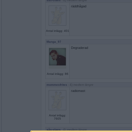
sås-claes
- Ej medlem längre
räddhågad
Antal inlägg: 401
Manga_97
Degraderad
Antal inlägg: 86
mommesfrites
- Ej medlem längre
radiomast
Antal inlägg:
7605
sås-claes
- Ej medlem längre