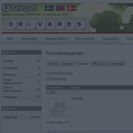
Senaste rullningen, DRIVAReS, av nataollie gav 63p
Start
Spelregler
Vanliga frågor
Sök medlem
Topplistor
For
Spelrum
Forumkategorier
Giraffen
27
Snack
Support
Ordlekar
IRL-spel
Turneringar
Krokodilen
0
« Föregående sida
Elefanten
0
« Första sidan
Musen
0
Böjningslistan
Grisen
Användare
Inlägg
30
Böjningslistan
I_Tilly
Inloggade
57
barrträd
Mobilspel
Pågående
18 404
Antal inlägg: 117