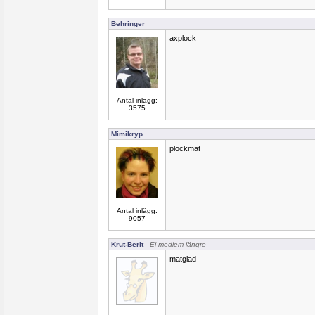
Behringer
axplock
Antal inlägg:
3575
Mimikryp
plockmat
Antal inlägg:
9057
Krut-Berit
- Ej medlem längre
matglad