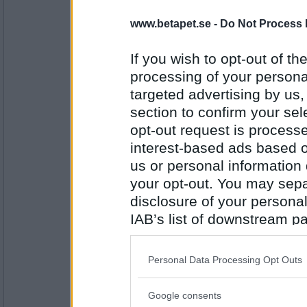
mastodontfilm
www.betapet.se -
Do Not Process 
If you wish to opt-out of the
Antal inlägg: 401
processing of your personal
targeted advertising by us
Sotfinger
filmälskare
section to confirm your sel
opt-out request is proces
interest-based ads based o
Antal inlägg:
us or personal information d
22361
your opt-out. You may separ
Behringer
disclosure of your personal
skare
IAB’s list of downstream pa
also be disclosed by us to 
Downstream Participants
th
Personal Data Processing Opt Outs
Antal inlägg:
third parties.
3575
Google consents
Please note that this web
mommesfrites
- Ej medlem längre