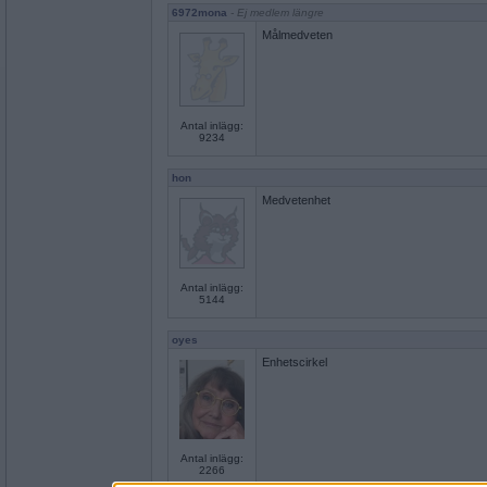
6972mona
- Ej medlem längre
Målmedveten
Antal inlägg:
9234
hon
Medvetenhet
Antal inlägg:
5144
oyes
Enhetscirkel
Antal inlägg:
2266