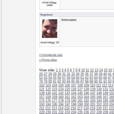
Antal inlägg:
1888
Angsback
Reformation
Antal inlägg: 26
« Föregående sida
« Första sidan
Visar sida:
1
2
3
4
5
6
7
8
9
10
11
12
13
14
15
16
26
27
28
29
30
31
32
33
34
35
36
37
38
39
40
41
52
53
54
55
56
57
58
59
60
61
62
63
64
65
66
67
78
79
80
81
82
83
84
85
86
87
88
89
90
91
92
93
102
103
104
105
106
107
108
109
110
111
112
113
121
122
123
124
125
126
127
128
129
130
131
13
139
140
141
142
143
144
145
146
147
148
149
15
157
158
159
160
161
162
163
164
165
166
167
16
175
176
177
178
179
180
181
182
183
184
185
18
193
194
195
196
197
198
199
200
201
202
203
20
211
212
213
214
215
216
217
218
219
220
221
22
229
230
231
232
233
234
235
236
237
238
239
24