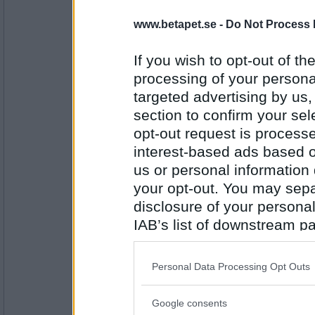
hon
www.betapet.se -
Do Not Process 
Cirkelledare
If you wish to opt-out of the
processing of your personal
Antal inlägg:
targeted advertising by us
5144
section to confirm your sel
6972mona
- Ej medlem längre
opt-out request is proces
Ledaren
interest-based ads based o
us or personal information d
your opt-out. You may separ
Antal inlägg:
9234
disclosure of your personal
IAB’s list of downstream pa
Adrian 82
also be disclosed by us to 
Arena
Downstream Participants
th
Personal Data Processing Opt Outs
third parties.
Antal inlägg: 332
Google consents
Please note that this web