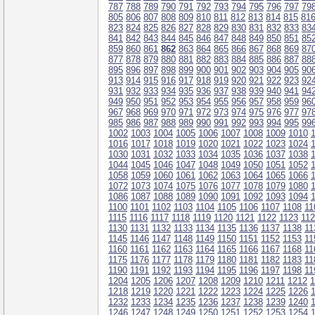
787
788
789
790
791
792
793
794
795
796
797
79
805
806
807
808
809
810
811
812
813
814
815
81
823
824
825
826
827
828
829
830
831
832
833
83
841
842
843
844
845
846
847
848
849
850
851
85
859
860
861
862
863
864
865
866
867
868
869
87
877
878
879
880
881
882
883
884
885
886
887
88
895
896
897
898
899
900
901
902
903
904
905
90
913
914
915
916
917
918
919
920
921
922
923
92
931
932
933
934
935
936
937
938
939
940
941
94
949
950
951
952
953
954
955
956
957
958
959
96
967
968
969
970
971
972
973
974
975
976
977
97
985
986
987
988
989
990
991
992
993
994
995
99
1002
1003
1004
1005
1006
1007
1008
1009
1010
1016
1017
1018
1019
1020
1021
1022
1023
1024
1030
1031
1032
1033
1034
1035
1036
1037
1038
1044
1045
1046
1047
1048
1049
1050
1051
1052
1058
1059
1060
1061
1062
1063
1064
1065
1066
1072
1073
1074
1075
1076
1077
1078
1079
1080
1086
1087
1088
1089
1090
1091
1092
1093
1094
1100
1101
1102
1103
1104
1105
1106
1107
1108
11
1115
1116
1117
1118
1119
1120
1121
1122
1123
11
1130
1131
1132
1133
1134
1135
1136
1137
1138
11
1145
1146
1147
1148
1149
1150
1151
1152
1153
11
1160
1161
1162
1163
1164
1165
1166
1167
1168
11
1175
1176
1177
1178
1179
1180
1181
1182
1183
11
1190
1191
1192
1193
1194
1195
1196
1197
1198
11
1204
1205
1206
1207
1208
1209
1210
1211
1212
1
1218
1219
1220
1221
1222
1223
1224
1225
1226
1232
1233
1234
1235
1236
1237
1238
1239
1240
1246
1247
1248
1249
1250
1251
1252
1253
1254