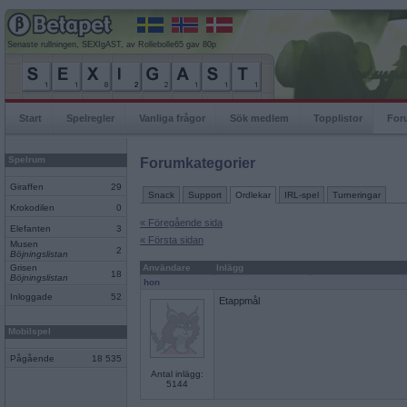
Senaste rullningen, SEXIgAST, av Rollebolle65 gav 80p
Start
Spelregler
Vanliga frågor
Sök medlem
Topplistor
For
Spelrum
Forumkategorier
Giraffen
29
Snack
Support
Ordlekar
IRL-spel
Turneringar
Krokodilen
0
« Föregående sida
Elefanten
3
« Första sidan
Musen
2
Böjningslistan
Grisen
Användare
Inlägg
18
Böjningslistan
hon
Inloggade
52
Etappmål
Mobilspel
Pågående
18 535
Antal inlägg:
5144