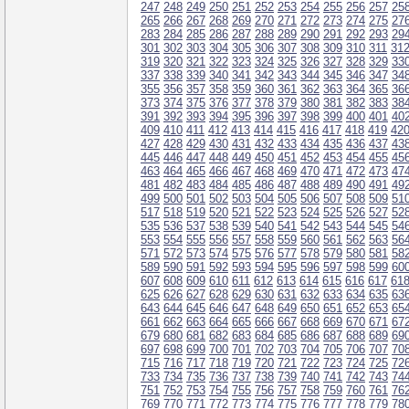
247
248
249
250
251
252
253
254
255
256
257
25
265
266
267
268
269
270
271
272
273
274
275
27
283
284
285
286
287
288
289
290
291
292
293
29
301
302
303
304
305
306
307
308
309
310
311
31
319
320
321
322
323
324
325
326
327
328
329
33
337
338
339
340
341
342
343
344
345
346
347
34
355
356
357
358
359
360
361
362
363
364
365
36
373
374
375
376
377
378
379
380
381
382
383
38
391
392
393
394
395
396
397
398
399
400
401
40
409
410
411
412
413
414
415
416
417
418
419
42
427
428
429
430
431
432
433
434
435
436
437
43
445
446
447
448
449
450
451
452
453
454
455
45
463
464
465
466
467
468
469
470
471
472
473
47
481
482
483
484
485
486
487
488
489
490
491
49
499
500
501
502
503
504
505
506
507
508
509
51
517
518
519
520
521
522
523
524
525
526
527
52
535
536
537
538
539
540
541
542
543
544
545
54
553
554
555
556
557
558
559
560
561
562
563
56
571
572
573
574
575
576
577
578
579
580
581
58
589
590
591
592
593
594
595
596
597
598
599
60
607
608
609
610
611
612
613
614
615
616
617
61
625
626
627
628
629
630
631
632
633
634
635
63
643
644
645
646
647
648
649
650
651
652
653
65
661
662
663
664
665
666
667
668
669
670
671
67
679
680
681
682
683
684
685
686
687
688
689
69
697
698
699
700
701
702
703
704
705
706
707
70
715
716
717
718
719
720
721
722
723
724
725
72
733
734
735
736
737
738
739
740
741
742
743
74
751
752
753
754
755
756
757
758
759
760
761
76
769
770
771
772
773
774
775
776
777
778
779
78