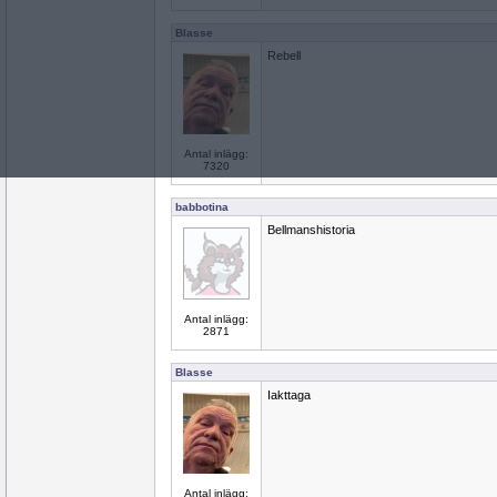
Blasse
Rebell
Antal inlägg:
7320
babbotina
Bellmanshistoria
Antal inlägg:
2871
Blasse
Iakttaga
Antal inlägg: