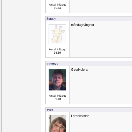
Antal inlägg:
9234
åskarl
måndagsångest
Antal inlägg:
5826
travmys
Gestikulera
Antal inlägg:
7110
oyes
Leranimation