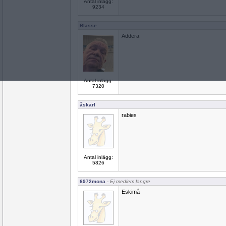
Antal inlägg:
9234
Blasse
Addera
Antal inlägg:
7320
åskarl
rabies
Antal inlägg:
5826
6972mona
- Ej medlem längre
Eskimå