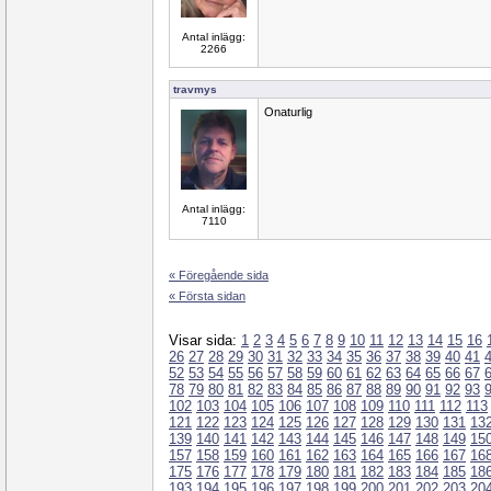
Antal inlägg:
2266
travmys
Onaturlig
Antal inlägg:
7110
« Föregående sida
« Första sidan
Visar sida:
1
2
3
4
5
6
7
8
9
10
11
12
13
14
15
16
26
27
28
29
30
31
32
33
34
35
36
37
38
39
40
41
52
53
54
55
56
57
58
59
60
61
62
63
64
65
66
67
78
79
80
81
82
83
84
85
86
87
88
89
90
91
92
93
102
103
104
105
106
107
108
109
110
111
112
113
121
122
123
124
125
126
127
128
129
130
131
13
139
140
141
142
143
144
145
146
147
148
149
15
157
158
159
160
161
162
163
164
165
166
167
16
175
176
177
178
179
180
181
182
183
184
185
18
193
194
195
196
197
198
199
200
201
202
203
20