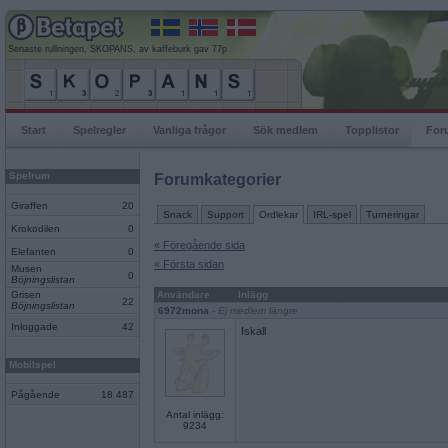
Senaste rullningen, SKOPANS, av kaffeburk gav 77p
Start
Spelregler
Vanliga frågor
Sök medlem
Topplistor
For
Spelrum
Forumkategorier
Giraffen
20
Snack
Support
Ordlekar
IRL-spel
Turneringar
Krokodilen
0
« Föregående sida
Elefanten
0
« Första sidan
Musen
0
Böjningslistan
Grisen
Användare
Inlägg
22
Böjningslistan
6972mona
- Ej medlem längre
Inloggade
42
Iskall
Mobilspel
Pågående
18 487
Antal inlägg:
9234