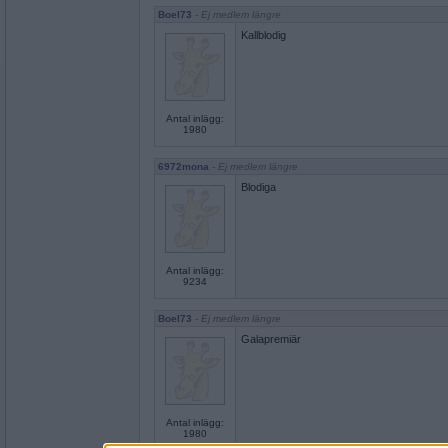
Boel73
- Ej medlem längre
Kallblodig
Antal inlägg:
1980
6972mona
- Ej medlem längre
Blodiga
Antal inlägg:
9234
Boel73
- Ej medlem längre
Galapremiär
Antal inlägg:
1980