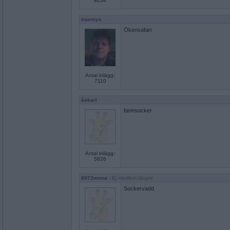
9234
travmys
Ökensafari
Antal inlägg:
7110
åskarl
farinsocker
Antal inlägg:
5826
6972mona
- Ej medlem längre
Sockervadd