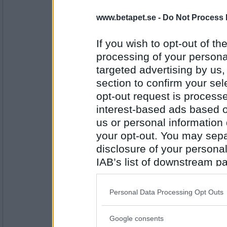
åskarl
www.betapet.se -
Do Not Process 
premiärminister
If you wish to opt-out of the
processing of your personal
Antal inlägg:
targeted advertising by us
5826
section to confirm your sel
6972mona
- Ej medlem längre
opt-out request is proces
Isterband
interest-based ads based o
us or personal information d
your opt-out. You may separ
Antal inlägg:
disclosure of your personal
9234
IAB’s list of downstream pa
ValKnight
also be disclosed by us to 
Bandhund
Downstream Participants
th
Personal Data Processing Opt Outs
third parties.
Google consents
Antal inlägg: 845
Please note that this web