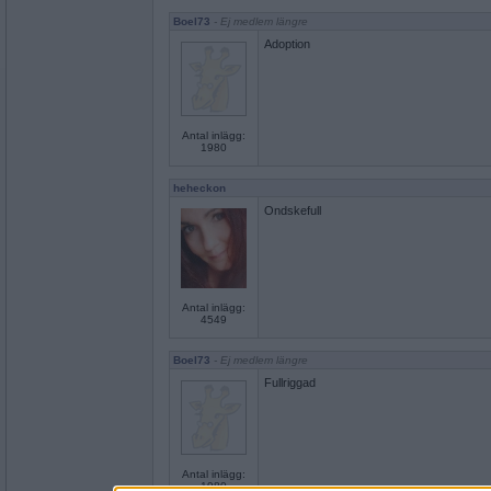
Boel73
- Ej medlem längre
Adoption
Antal inlägg:
1980
heheckon
Ondskefull
Antal inlägg:
4549
Boel73
- Ej medlem längre
Fullriggad
Antal inlägg:
1980