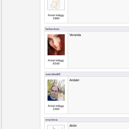
Antal inlägg:
1980
heheckon
Veranda
Antal inlägg:
4549
saerdna82
Andakt
Antal inlägg:
1560
eva-leva
Aktör