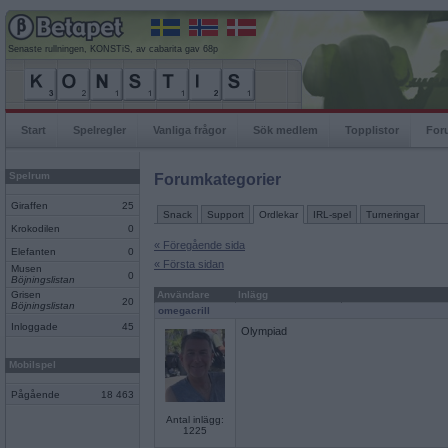
Senaste rullningen, KONSTiS, av cabarita gav 68p
Start
Spelregler
Vanliga frågor
Sök medlem
Topplistor
For
Spelrum
Forumkategorier
Giraffen
25
Snack
Support
Ordlekar
IRL-spel
Turneringar
Krokodilen
0
« Föregående sida
Elefanten
0
« Första sidan
Musen
0
Böjningslistan
Grisen
Användare
Inlägg
20
Böjningslistan
omegacrill
Inloggade
45
Olympiad
Mobilspel
Pågående
18 463
Antal inlägg:
1225