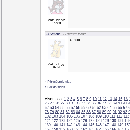
Antal inlägg:
15408
6972mona
- Ej medlem längre
Örngott
Antal inlägg:
9234
« Föregående sida
« Första sidan
Visar sida:
1
2
3
4
5
6
7
8
9
10
11
12
13
14
15
16
26
27
28
29
30
31
32
33
34
35
36
37
38
39
40
41
52
53
54
55
56
57
58
59
60
61
62
63
64
65
66
67
78
79
80
81
82
83
84
85
86
87
88
89
90
91
92
93
102
103
104
105
106
107
108
109
110
111
112
113
121
122
123
124
125
126
127
128
129
130
131
13
139
140
141
142
143
144
145
146
147
148
149
15
157
158
159
160
161
162
163
164
165
166
167
16