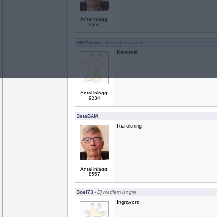
Antal inlägg:
8557
6972mona
- Ej medlem längre
Kafeteria
Antal inlägg:
9234
BetaBAM
Riarökning
Antal inlägg:
8557
Boel73
- Ej medlem längre
Ingravera