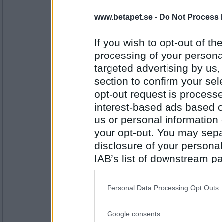
www.betapet.se -
Do Not Process 
travmys
Adminstration
If you wish to opt-out of the
processing of your personal
targeted advertising by us
Antal inlägg:
7110
section to confirm your sel
opt-out request is proces
Härejagigen
- Ej medlem längre
interest-based ads based o
Ondska
us or personal information d
your opt-out. You may separ
disclosure of your personal
Antal inlägg:
1888
IAB’s list of downstream pa
also be disclosed by us to 
travmys
Skalpell
Downstream Participants
th
Personal Data Processing Opt Outs
third parties.
Google consents
Please note that this web