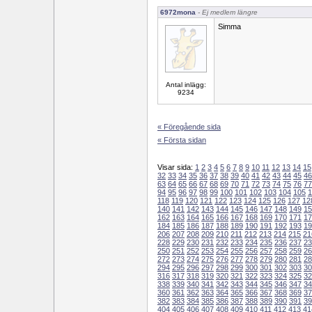
6972mona
- Ej medlem längre
Simma
Antal inlägg:
9234
« Föregående sida
« Första sidan
Visar sida:
1
2
3
4
5
6
7
8
9
10
11
12
13
14
15
32
33
34
35
36
37
38
39
40
41
42
43
44
45
46
63
64
65
66
67
68
69
70
71
72
73
74
75
76
77
94
95
96
97
98
99
100
101
102
103
104
105
1
118
119
120
121
122
123
124
125
126
127
12
140
141
142
143
144
145
146
147
148
149
15
162
163
164
165
166
167
168
169
170
171
17
184
185
186
187
188
189
190
191
192
193
19
206
207
208
209
210
211
212
213
214
215
21
228
229
230
231
232
233
234
235
236
237
23
250
251
252
253
254
255
256
257
258
259
26
272
273
274
275
276
277
278
279
280
281
28
294
295
296
297
298
299
300
301
302
303
30
316
317
318
319
320
321
322
323
324
325
32
338
339
340
341
342
343
344
345
346
347
34
360
361
362
363
364
365
366
367
368
369
37
382
383
384
385
386
387
388
389
390
391
39
404
405
406
407
408
409
410
411
412
413
41