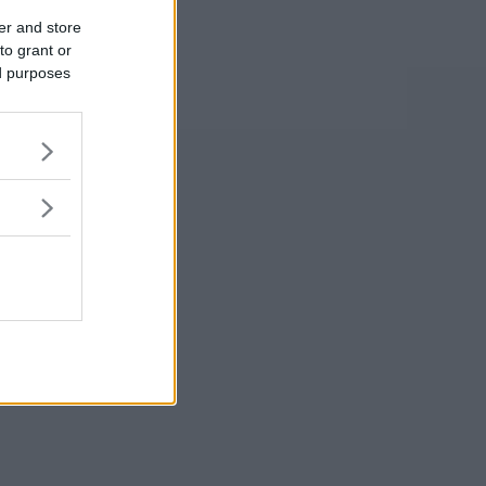
er and store
to grant or
ed purposes