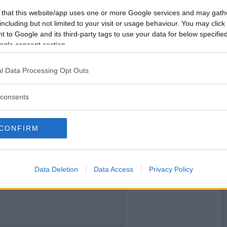
2016-08-21 10:23
Vill du bli
 that this website/app uses one or more Google services and may gath
medlem?
including but not limited to your visit or usage behaviour. You may click 
 to Google and its third-party tags to use your data for below specifi
Skapa nytt konto
ogle consent section.
l Data Processing Opt Outs
2016-08-21 11:09
consents
CONFIRM
2016-08-21 11:28
Data Deletion
Data Access
Privacy Policy