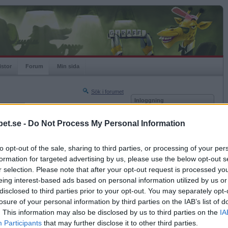
istor
Forum
Min sida
Sök i forumet
Inloggning
rneringar
Användare
et.se -
Do Not Process My Personal Information
Nästa sida »
Lösenord
Sista sidan »
to opt-out of the sale, sharing to third parties, or processing of your per
Kom ihåg mig
2016-08-21 10:22
formation for targeted advertising by us, please use the below opt-out s
Logga in
r selection. Please note that after your opt-out request is processed y
eing interest-based ads based on personal information utilized by us or
Glömt ditt lösenord?
Få ny aktiveringslänk
disclosed to third parties prior to your opt-out. You may separately opt-
losure of your personal information by third parties on the IAB’s list of
. This information may also be disclosed by us to third parties on the
IA
Betapet är gratis!
Participants
that may further disclose it to other third parties.