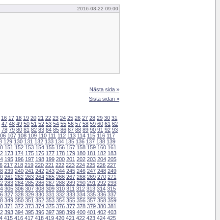
2016-08-22 09:00
Nästa sida »
Sista sidan »
16
17
18
19
20
21
22
23
24
25
26
27
28
29
30
31
47
48
49
50
51
52
53
54
55
56
57
58
59
60
61
62
78
79
80
81
82
83
84
85
86
87
88
89
90
91
92
93
06
107
108
109
110
111
112
113
114
115
116
117
8
129
130
131
132
133
134
135
136
137
138
139
0
151
152
153
154
155
156
157
158
159
160
161
2
173
174
175
176
177
178
179
180
181
182
183
4
195
196
197
198
199
200
201
202
203
204
205
6
217
218
219
220
221
222
223
224
225
226
227
8
239
240
241
242
243
244
245
246
247
248
249
0
261
262
263
264
265
266
267
268
269
270
271
2
283
284
285
286
287
288
289
290
291
292
293
4
305
306
307
308
309
310
311
312
313
314
315
6
327
328
329
330
331
332
333
334
335
336
337
8
349
350
351
352
353
354
355
356
357
358
359
0
371
372
373
374
375
376
377
378
379
380
381
2
393
394
395
396
397
398
399
400
401
402
403
4
415
416
417
418
419
420
421
422
423
424
425