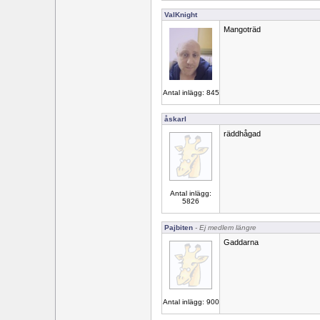
ValKnight
Mangoträd
Antal inlägg: 845
åskarl
räddhågad
Antal inlägg:
5826
Pajbiten
- Ej medlem längre
Gaddarna
Antal inlägg: 900