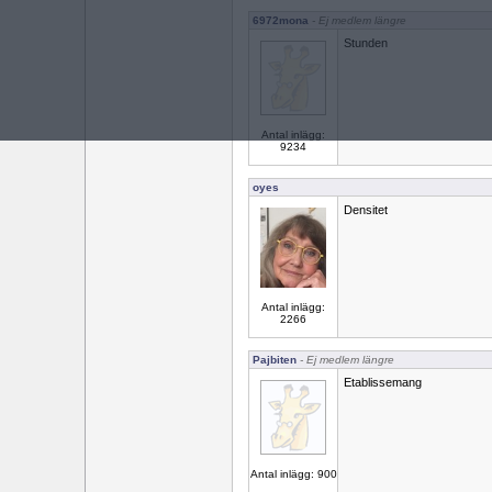
6972mona
- Ej medlem längre
Stunden
Antal inlägg:
9234
oyes
Densitet
Antal inlägg:
2266
Pajbiten
- Ej medlem längre
Etablissemang
Antal inlägg: 900