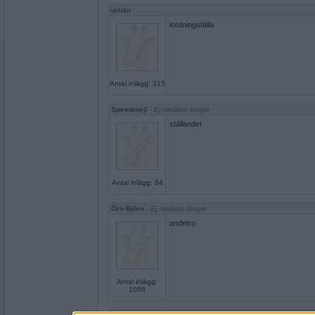
urb4n
iordningställa
Antal inlägg: 315
Speedmejl
- Ej medlem längre
ställandet
Antal inlägg: 84
Örn-Björn
- Ej medlem längre
andetro
Antal inlägg:
1086