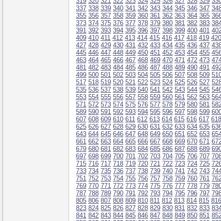
319
320
321
322
323
324
325
326
327
328
329
33
337
338
339
340
341
342
343
344
345
346
347
34
355
356
357
358
359
360
361
362
363
364
365
36
373
374
375
376
377
378
379
380
381
382
383
38
391
392
393
394
395
396
397
398
399
400
401
40
409
410
411
412
413
414
415
416
417
418
419
42
427
428
429
430
431
432
433
434
435
436
437
43
445
446
447
448
449
450
451
452
453
454
455
45
463
464
465
466
467
468
469
470
471
472
473
47
481
482
483
484
485
486
487
488
489
490
491
49
499
500
501
502
503
504
505
506
507
508
509
51
517
518
519
520
521
522
523
524
525
526
527
52
535
536
537
538
539
540
541
542
543
544
545
54
553
554
555
556
557
558
559
560
561
562
563
56
571
572
573
574
575
576
577
578
579
580
581
58
589
590
591
592
593
594
595
596
597
598
599
60
607
608
609
610
611
612
613
614
615
616
617
61
625
626
627
628
629
630
631
632
633
634
635
63
643
644
645
646
647
648
649
650
651
652
653
65
661
662
663
664
665
666
667
668
669
670
671
67
679
680
681
682
683
684
685
686
687
688
689
69
697
698
699
700
701
702
703
704
705
706
707
70
715
716
717
718
719
720
721
722
723
724
725
72
733
734
735
736
737
738
739
740
741
742
743
74
751
752
753
754
755
756
757
758
759
760
761
76
769
770
771
772
773
774
775
776
777
778
779
78
787
788
789
790
791
792
793
794
795
796
797
79
805
806
807
808
809
810
811
812
813
814
815
81
823
824
825
826
827
828
829
830
831
832
833
83
841
842
843
844
845
846
847
848
849
850
851
85