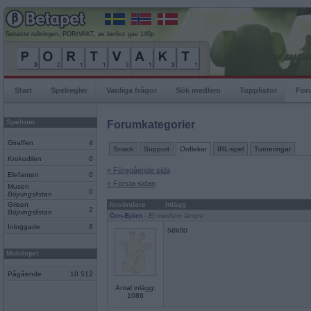
Senaste rullningen, PORtVAKT, av berlioz gav 140p
Start
Spelregler
Vanliga frågor
Sök medlem
Topplistor
For
Spelrum
Forumkategorier
Giraffen
4
Snack
Support
Ordlekar
IRL-spel
Turneringar
Krokodilen
0
« Föregående sida
Elefanten
0
« Första sidan
Musen
0
Böjningslistan
Grisen
Användare
Inlägg
2
Böjningslistan
Örn-Björn
- Ej medlem längre
Inloggade
6
sextio
Mobilspel
Pågående
18 512
Antal inlägg:
1086