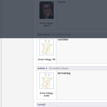
struva
Antal inlägg:
19975
Speedmejl
- Ej medlem längre
varbölder
Antal inlägg: 84
solros x
- Ej medlem längre
dermatolog
Antal inlägg:
4380
LenaG