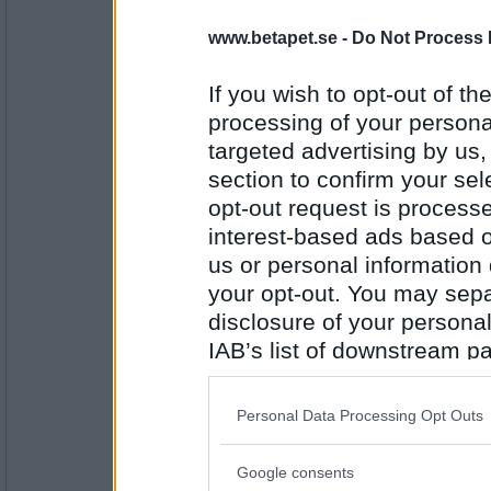
eva-leva
trosviss
www.betapet.se -
Do Not Process 
If you wish to opt-out of the
Antal inlägg:
processing of your personal
15408
targeted advertising by us
Örn-Björn
- Ej medlem längre
section to confirm your sel
vissla
opt-out request is proces
interest-based ads based o
us or personal information d
Antal inlägg:
your opt-out. You may separ
1086
disclosure of your personal
urb4n
IAB’s list of downstream pa
slagverk
also be disclosed by us to 
Downstream Participants
th
Personal Data Processing Opt Outs
third parties.
Antal inlägg: 315
Google consents
Please note that this web
Örn-Björn
- Ej medlem längre