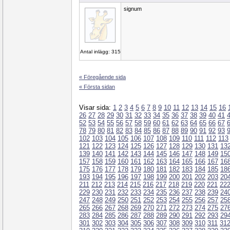
signum
Antal inlägg: 315
« Föregående sida
« Första sidan
Visar sida:
1
2
3
4
5
6
7
8
9
10
11
12
13
14
15
16
26
27
28
29
30
31
32
33
34
35
36
37
38
39
40
41
52
53
54
55
56
57
58
59
60
61
62
63
64
65
66
67
78
79
80
81
82
83
84
85
86
87
88
89
90
91
92
93
102
103
104
105
106
107
108
109
110
111
112
113
121
122
123
124
125
126
127
128
129
130
131
13
139
140
141
142
143
144
145
146
147
148
149
15
157
158
159
160
161
162
163
164
165
166
167
16
175
176
177
178
179
180
181
182
183
184
185
18
193
194
195
196
197
198
199
200
201
202
203
20
211
212
213
214
215
216
217
218
219
220
221
22
229
230
231
232
233
234
235
236
237
238
239
24
247
248
249
250
251
252
253
254
255
256
257
25
265
266
267
268
269
270
271
272
273
274
275
27
283
284
285
286
287
288
289
290
291
292
293
29
301
302
303
304
305
306
307
308
309
310
311
31