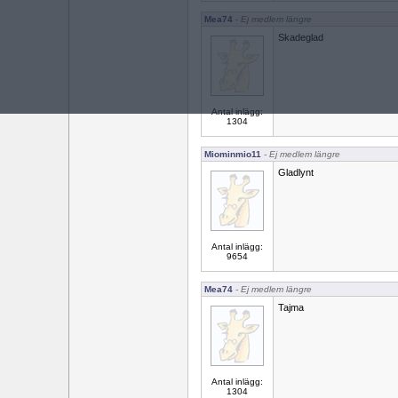
Mea74
- Ej medlem längre
Skadeglad
Antal inlägg:
1304
Miominmio11
- Ej medlem längre
Gladlynt
Antal inlägg:
9654
Mea74
- Ej medlem längre
Tajma
Antal inlägg:
1304