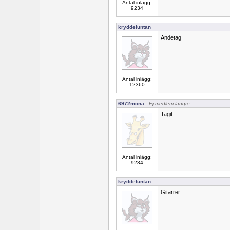
Antal inlägg:
9234
kryddeluntan
Andetag
Antal inlägg:
12360
6972mona
- Ej medlem längre
Tagit
Antal inlägg:
9234
kryddeluntan
Gitarrer