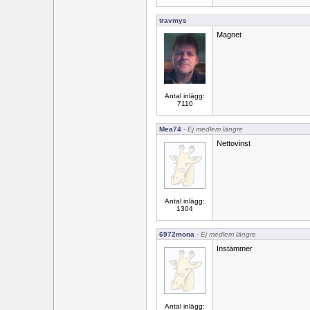
travmys
Magnet
Antal inlägg:
7110
Mea74
- Ej medlem längre
Nettovinst
Antal inlägg:
1304
6972mona
- Ej medlem längre
Instämmer
Antal inlägg: