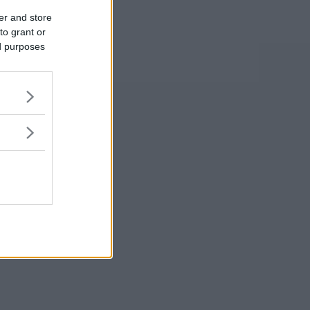
er and store
to grant or
ed purposes