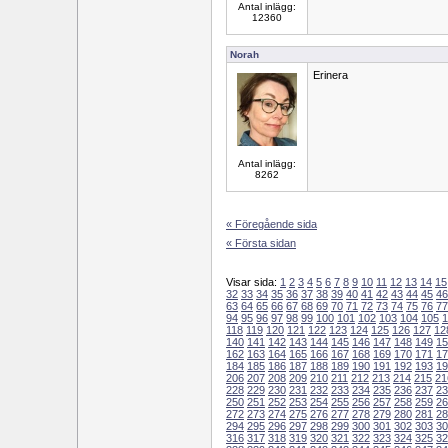
Antal inlägg:
12360
Norah
Erinera
Antal inlägg:
8262
« Föregående sida
« Första sidan
Visar sida:
1
2
3
4
5
6
7
8
9
10
11
12
13
14
15
32
33
34
35
36
37
38
39
40
41
42
43
44
45
46
63
64
65
66
67
68
69
70
71
72
73
74
75
76
77
94
95
96
97
98
99
100
101
102
103
104
105
1
118
119
120
121
122
123
124
125
126
127
12
140
141
142
143
144
145
146
147
148
149
15
162
163
164
165
166
167
168
169
170
171
17
184
185
186
187
188
189
190
191
192
193
19
206
207
208
209
210
211
212
213
214
215
21
228
229
230
231
232
233
234
235
236
237
23
250
251
252
253
254
255
256
257
258
259
26
272
273
274
275
276
277
278
279
280
281
28
294
295
296
297
298
299
300
301
302
303
30
316
317
318
319
320
321
322
323
324
325
32