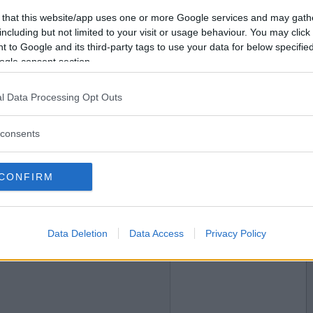
2017-05-22 21:47
Vill du bli
 that this website/app uses one or more Google services and may gath
medlem?
including but not limited to your visit or usage behaviour. You may click 
 to Google and its third-party tags to use your data for below specifi
Skapa nytt konto
ogle consent section.
l Data Processing Opt Outs
2017-05-22 21:53
consents
CONFIRM
2017-05-22 21:58
Data Deletion
Data Access
Privacy Policy