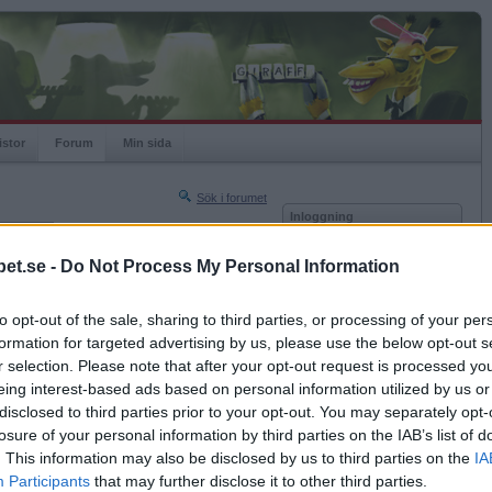
istor
Forum
Min sida
Sök i forumet
Inloggning
rneringar
Användare
et.se -
Do Not Process My Personal Information
Nästa sida »
Lösenord
Sista sidan »
to opt-out of the sale, sharing to third parties, or processing of your per
Kom ihåg mig
2017-05-22 21:14
formation for targeted advertising by us, please use the below opt-out s
Logga in
r selection. Please note that after your opt-out request is processed y
eing interest-based ads based on personal information utilized by us or
Glömt ditt lösenord?
Få ny aktiveringslänk
disclosed to third parties prior to your opt-out. You may separately opt-
losure of your personal information by third parties on the IAB’s list of
. This information may also be disclosed by us to third parties on the
IA
Betapet är gratis!
Participants
that may further disclose it to other third parties.