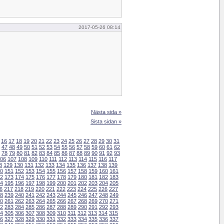
2017-05-26 08:14
Nästa sida »
Sista sidan »
16
17
18
19
20
21
22
23
24
25
26
27
28
29
30
31
47
48
49
50
51
52
53
54
55
56
57
58
59
60
61
62
78
79
80
81
82
83
84
85
86
87
88
89
90
91
92
93
06
107
108
109
110
111
112
113
114
115
116
117
8
129
130
131
132
133
134
135
136
137
138
139
0
151
152
153
154
155
156
157
158
159
160
161
2
173
174
175
176
177
178
179
180
181
182
183
4
195
196
197
198
199
200
201
202
203
204
205
6
217
218
219
220
221
222
223
224
225
226
227
8
239
240
241
242
243
244
245
246
247
248
249
0
261
262
263
264
265
266
267
268
269
270
271
2
283
284
285
286
287
288
289
290
291
292
293
4
305
306
307
308
309
310
311
312
313
314
315
6
327
328
329
330
331
332
333
334
335
336
337