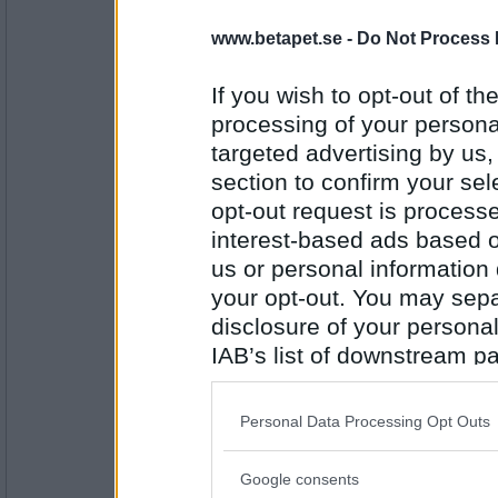
uwen
www.betapet.se -
Do Not Process 
sockerbit
If you wish to opt-out of the
processing of your personal
targeted advertising by us
Antal inlägg:
11505
section to confirm your sel
opt-out request is proces
eva-leva
bitvis
interest-based ads based o
us or personal information d
your opt-out. You may separ
Antal inlägg:
disclosure of your personal
15408
IAB’s list of downstream pa
urb4n
also be disclosed by us to 
visp
Downstream Participants
th
Personal Data Processing Opt Outs
third parties.
Google consents
Antal inlägg: 315
Please note that this web