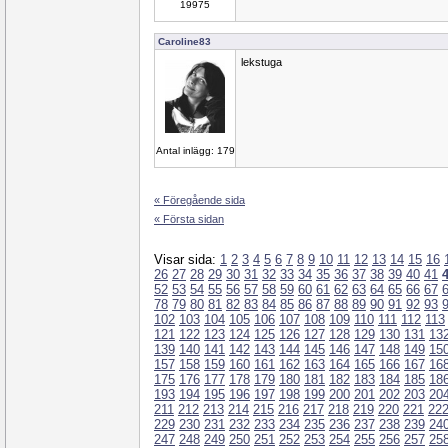
19975
Caroline83
lekstuga
Antal inlägg: 179
« Föregående sida
« Första sidan
Visar sida:
1
2
3
4
5
6
7
8
9
10
11
12
13
14
15
16
26
27
28
29
30
31
32
33
34
35
36
37
38
39
40
41
52
53
54
55
56
57
58
59
60
61
62
63
64
65
66
67
78
79
80
81
82
83
84
85
86
87
88
89
90
91
92
93
102
103
104
105
106
107
108
109
110
111
112
113
121
122
123
124
125
126
127
128
129
130
131
13
139
140
141
142
143
144
145
146
147
148
149
15
157
158
159
160
161
162
163
164
165
166
167
16
175
176
177
178
179
180
181
182
183
184
185
18
193
194
195
196
197
198
199
200
201
202
203
20
211
212
213
214
215
216
217
218
219
220
221
22
229
230
231
232
233
234
235
236
237
238
239
24
247
248
249
250
251
252
253
254
255
256
257
25