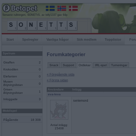
Senaste rullningen, SONETtS, av billy1337 gav 64p
Start
Spelregler
Vanliga frågor
Sök medlem
Topplistor
For
Spelrum
Forumkategorier
Giraffen
2
Snack
Support
Ordlekar
IRL-spel
Turneringar
Krokodilen
0
« Föregående sida
Elefanten
0
« Första sidan
Musen
0
Böjningslistan
Grisen
Användare
Inlägg
1
Böjningslistan
eva-leva
Inloggade
3
seriemord
Mobilspel
Pågående
18 308
Antal inlägg:
15408