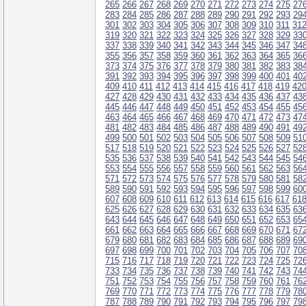
265
266
267
268
269
270
271
272
273
274
275
27
283
284
285
286
287
288
289
290
291
292
293
29
301
302
303
304
305
306
307
308
309
310
311
31
319
320
321
322
323
324
325
326
327
328
329
33
337
338
339
340
341
342
343
344
345
346
347
34
355
356
357
358
359
360
361
362
363
364
365
36
373
374
375
376
377
378
379
380
381
382
383
38
391
392
393
394
395
396
397
398
399
400
401
40
409
410
411
412
413
414
415
416
417
418
419
42
427
428
429
430
431
432
433
434
435
436
437
43
445
446
447
448
449
450
451
452
453
454
455
45
463
464
465
466
467
468
469
470
471
472
473
47
481
482
483
484
485
486
487
488
489
490
491
49
499
500
501
502
503
504
505
506
507
508
509
51
517
518
519
520
521
522
523
524
525
526
527
52
535
536
537
538
539
540
541
542
543
544
545
54
553
554
555
556
557
558
559
560
561
562
563
56
571
572
573
574
575
576
577
578
579
580
581
58
589
590
591
592
593
594
595
596
597
598
599
60
607
608
609
610
611
612
613
614
615
616
617
61
625
626
627
628
629
630
631
632
633
634
635
63
643
644
645
646
647
648
649
650
651
652
653
65
661
662
663
664
665
666
667
668
669
670
671
67
679
680
681
682
683
684
685
686
687
688
689
69
697
698
699
700
701
702
703
704
705
706
707
70
715
716
717
718
719
720
721
722
723
724
725
72
733
734
735
736
737
738
739
740
741
742
743
74
751
752
753
754
755
756
757
758
759
760
761
76
769
770
771
772
773
774
775
776
777
778
779
78
787
788
789
790
791
792
793
794
795
796
797
79