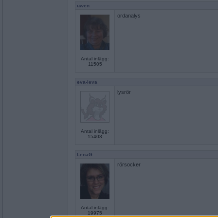
uwen
ordanalys
Antal inlägg:
11505
eva-leva
lysrör
Antal inlägg:
15408
LenaG
rörsocker
Antal inlägg:
19975