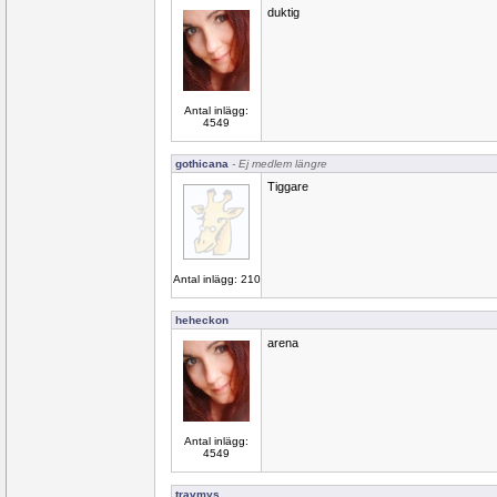
duktig
Antal inlägg:
4549
gothicana
- Ej medlem längre
Tiggare
Antal inlägg: 210
heheckon
arena
Antal inlägg:
4549
travmys