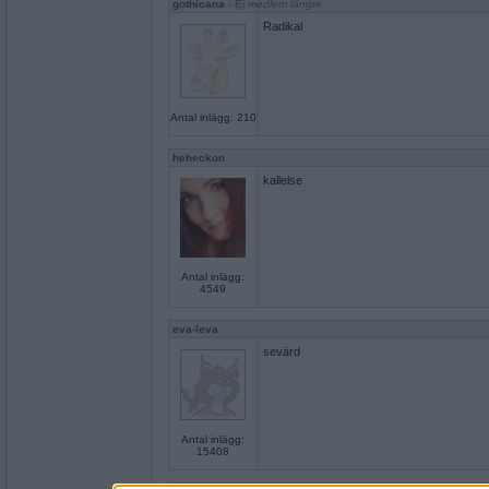
gothicana
- Ej medlem längre
Radikal
Antal inlägg: 210
heheckon
kallelse
Antal inlägg:
4549
eva-leva
sevärd
Antal inlägg:
15408