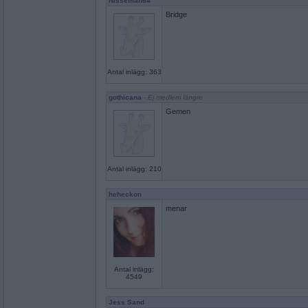
Nisseman64
Bridge
Antal inlägg: 363
gothicana
- Ej medlem längre
Gemen
Antal inlägg: 210
heheckon
menar
Antal inlägg:
4549
Jess Sand