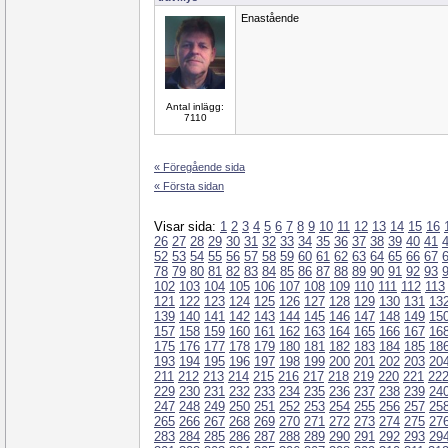
Enastående
Antal inlägg:
7110
« Föregående sida
« Första sidan
Visar sida:
1
2
3
4
5
6
7
8
9
10
11
12
13
14
15
16
26
27
28
29
30
31
32
33
34
35
36
37
38
39
40
41
52
53
54
55
56
57
58
59
60
61
62
63
64
65
66
67
78
79
80
81
82
83
84
85
86
87
88
89
90
91
92
93
102
103
104
105
106
107
108
109
110
111
112
113
121
122
123
124
125
126
127
128
129
130
131
13
139
140
141
142
143
144
145
146
147
148
149
15
157
158
159
160
161
162
163
164
165
166
167
16
175
176
177
178
179
180
181
182
183
184
185
18
193
194
195
196
197
198
199
200
201
202
203
20
211
212
213
214
215
216
217
218
219
220
221
22
229
230
231
232
233
234
235
236
237
238
239
24
247
248
249
250
251
252
253
254
255
256
257
25
265
266
267
268
269
270
271
272
273
274
275
27
283
284
285
286
287
288
289
290
291
292
293
29