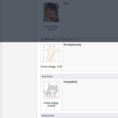
Narr
Antal inlägg:
4830
gothicana
- Ej medlem längre
Arrangemang
Antal inlägg: 210
eva-leva
mangelduk
Antal inlägg:
15408
heheckon