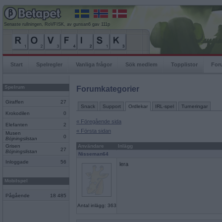
Senaste rullningen, RoVFISK, av gunsan6 gav 111p
Start
Spelregler
Vanliga frågor
Sök medlem
Topplistor
For
Spelrum
Forumkategorier
Giraffen
27
Snack
Support
Ordlekar
IRL-spel
Turneringar
Krokodilen
0
« Föregående sida
Elefanten
2
« Första sidan
Musen
0
Böjningslistan
Grisen
Användare
Inlägg
27
Böjningslistan
Nisseman64
Inloggade
56
lera
Mobilspel
Pågående
18 485
Antal inlägg: 363