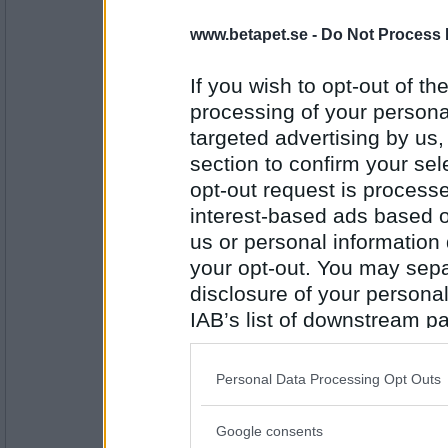
Nisseman64
värdefull
www.betapet.se -
Do Not Process 
If you wish to opt-out of the
processing of your personal
Antal inlägg: 363
targeted advertising by us
eva-leva
section to confirm your sel
fullmåne
opt-out request is proces
interest-based ads based o
us or personal information d
Antal inlägg:
15408
your opt-out. You may separ
disclosure of your personal
heheckon
nedan
IAB’s list of downstream pa
also be disclosed by us to 
Downstream Participants
th
Personal Data Processing Opt Outs
third parties.
Antal inlägg:
4549
Google consents
Please note that this web