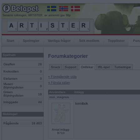
Senaste rullningen, ARTiSTER, av annemiri gav 98p
Start
Spelregler
Vanliga frågor
Sök medlem
Topplistor
For
Spelrum
Forumkategorier
Giraffen
26
Snack
Support
Ordlekar
IRL-spel
Turneringar
Krokodilen
0
« Föregående sida
Elefanten
0
« Första sidan
Musen
0
Böjningslistan
Grisen
Användare
Inlägg
18
Böjningslistan
moi_magnus
Inloggade
44
kemibok
Mobilspel
Pågående
18 463
Antal inlägg:
8710