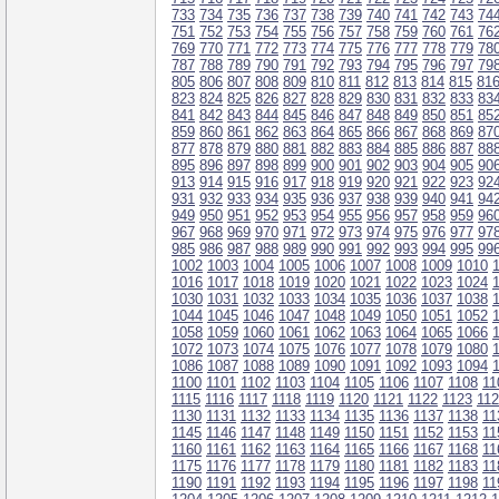
733
734
735
736
737
738
739
740
741
742
743
74
751
752
753
754
755
756
757
758
759
760
761
76
769
770
771
772
773
774
775
776
777
778
779
78
787
788
789
790
791
792
793
794
795
796
797
79
805
806
807
808
809
810
811
812
813
814
815
81
823
824
825
826
827
828
829
830
831
832
833
83
841
842
843
844
845
846
847
848
849
850
851
85
859
860
861
862
863
864
865
866
867
868
869
87
877
878
879
880
881
882
883
884
885
886
887
88
895
896
897
898
899
900
901
902
903
904
905
90
913
914
915
916
917
918
919
920
921
922
923
92
931
932
933
934
935
936
937
938
939
940
941
94
949
950
951
952
953
954
955
956
957
958
959
96
967
968
969
970
971
972
973
974
975
976
977
97
985
986
987
988
989
990
991
992
993
994
995
99
1002
1003
1004
1005
1006
1007
1008
1009
1010
1016
1017
1018
1019
1020
1021
1022
1023
1024
1030
1031
1032
1033
1034
1035
1036
1037
1038
1044
1045
1046
1047
1048
1049
1050
1051
1052
1058
1059
1060
1061
1062
1063
1064
1065
1066
1072
1073
1074
1075
1076
1077
1078
1079
1080
1086
1087
1088
1089
1090
1091
1092
1093
1094
1100
1101
1102
1103
1104
1105
1106
1107
1108
11
1115
1116
1117
1118
1119
1120
1121
1122
1123
11
1130
1131
1132
1133
1134
1135
1136
1137
1138
11
1145
1146
1147
1148
1149
1150
1151
1152
1153
11
1160
1161
1162
1163
1164
1165
1166
1167
1168
11
1175
1176
1177
1178
1179
1180
1181
1182
1183
11
1190
1191
1192
1193
1194
1195
1196
1197
1198
11