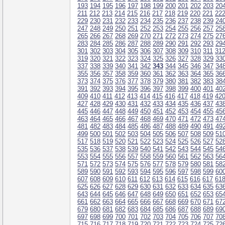
193
194
195
196
197
198
199
200
201
202
203
20
211
212
213
214
215
216
217
218
219
220
221
22
229
230
231
232
233
234
235
236
237
238
239
24
247
248
249
250
251
252
253
254
255
256
257
25
265
266
267
268
269
270
271
272
273
274
275
27
283
284
285
286
287
288
289
290
291
292
293
29
301
302
303
304
305
306
307
308
309
310
311
31
319
320
321
322
323
324
325
326
327
328
329
33
337
338
339
340
341
342
343
344
345
346
347
34
355
356
357
358
359
360
361
362
363
364
365
36
373
374
375
376
377
378
379
380
381
382
383
38
391
392
393
394
395
396
397
398
399
400
401
40
409
410
411
412
413
414
415
416
417
418
419
42
427
428
429
430
431
432
433
434
435
436
437
43
445
446
447
448
449
450
451
452
453
454
455
45
463
464
465
466
467
468
469
470
471
472
473
47
481
482
483
484
485
486
487
488
489
490
491
49
499
500
501
502
503
504
505
506
507
508
509
51
517
518
519
520
521
522
523
524
525
526
527
52
535
536
537
538
539
540
541
542
543
544
545
54
553
554
555
556
557
558
559
560
561
562
563
56
571
572
573
574
575
576
577
578
579
580
581
58
589
590
591
592
593
594
595
596
597
598
599
60
607
608
609
610
611
612
613
614
615
616
617
61
625
626
627
628
629
630
631
632
633
634
635
63
643
644
645
646
647
648
649
650
651
652
653
65
661
662
663
664
665
666
667
668
669
670
671
67
679
680
681
682
683
684
685
686
687
688
689
69
697
698
699
700
701
702
703
704
705
706
707
70
715
716
717
718
719
720
721
722
723
724
725
72