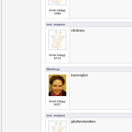
Antal inlägg:
1086
moi_magnus
vårdkase
Antal inlägg:
8710
Mimikryp
kaserngård
Antal inlägg:
9057
moi_magnus
gårdfaruhandlare