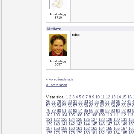
Antal inlägg:
8710
Mimikryp
rebus
Antal inlägg:
9057
« Föregående sida
« Första sidan
Visar sida:
1
2
3
4
5
6
7
8
9
10
11
12
13
14
15
16
26
27
28
29
30
31
32
33
34
35
36
37
38
39
40
41
52
53
54
55
56
57
58
59
60
61
62
63
64
65
66
67
78
79
80
81
82
83
84
85
86
87
88
89
90
91
92
93
102
103
104
105
106
107
108
109
110
111
112
113
121
122
123
124
125
126
127
128
129
130
131
13
139
140
141
142
143
144
145
146
147
148
149
15
157
158
159
160
161
162
163
164
165
166
167
16
175
176
177
178
179
180
181
182
183
184
185
18