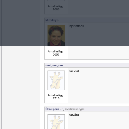
Antal inlägg:
1086
Mimikryp
hjärtattack
Antal inlägg:
9057
moi_magnus
tacktal
Antal inlägg:
8710
Örn-Björn
- Ej medlem längre
talvård