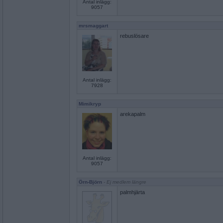
Antal inlägg:
9057
mrsmaggart
rebuslösare
Antal inlägg:
7928
Mimikryp
arekapalm
Antal inlägg:
9057
Örn-Björn
- Ej medlem längre
palmhjärta