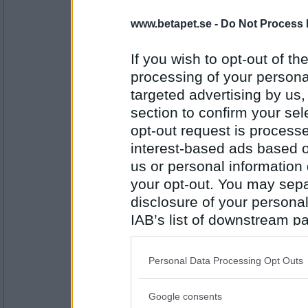
www.betapet.se -
Do Not Process 
Örn-Björn
- Ej medlem längre
artist
If you wish to opt-out of the
processing of your personal
targeted advertising by us
Antal inlägg:
1086
section to confirm your sel
opt-out request is proces
Mimikryp
isterband
interest-based ads based o
us or personal information d
your opt-out. You may separ
disclosure of your personal
Antal inlägg:
9057
IAB’s list of downstream pa
also be disclosed by us to 
Bibbilo
bandage
Downstream Participants
th
Personal Data Processing Opt Outs
third parties.
Google consents
Please note that this web