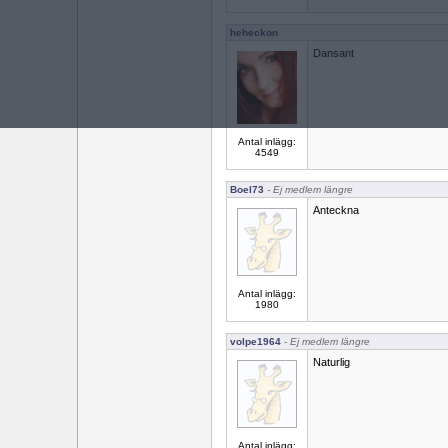
heheckon
Dansant
Antal inlägg:
4549
Boel73
- Ej medlem längre
Anteckna
Antal inlägg:
1980
volpe1964
- Ej medlem längre
Naturlig
Antal inlägg: