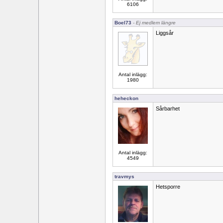
6106
Boel73
- Ej medlem längre
Liggsår
Antal inlägg:
1980
heheckon
Sårbarhet
Antal inlägg:
4549
travmys
Hetsporre