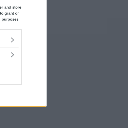
er and store
to grant or
ed purposes