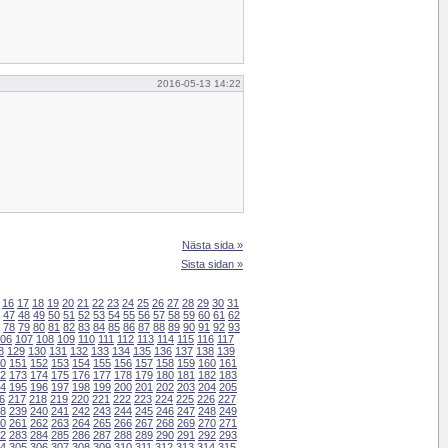
2016-05-13 14:22
Nästa sida »
Sista sidan »
16
17
18
19
20
21
22
23
24
25
26
27
28
29
30
31
47
48
49
50
51
52
53
54
55
56
57
58
59
60
61
62
78
79
80
81
82
83
84
85
86
87
88
89
90
91
92
93
06
107
108
109
110
111
112
113
114
115
116
117
8
129
130
131
132
133
134
135
136
137
138
139
0
151
152
153
154
155
156
157
158
159
160
161
2
173
174
175
176
177
178
179
180
181
182
183
4
195
196
197
198
199
200
201
202
203
204
205
6
217
218
219
220
221
222
223
224
225
226
227
8
239
240
241
242
243
244
245
246
247
248
249
0
261
262
263
264
265
266
267
268
269
270
271
2
283
284
285
286
287
288
289
290
291
292
293
4
305
306
307
308
309
310
311
312
313
314
315