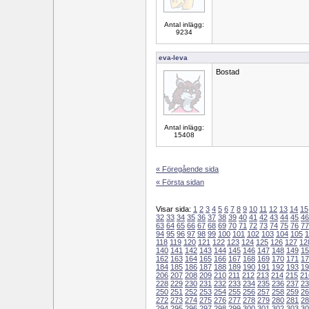
Antal inlägg:
9234
eva-leva
Bostad
Antal inlägg:
15408
« Föregående sida
« Första sidan
Visar sida:
1
2
3
4
5
6
7
8
9
10
11
12
13
14
15
32
33
34
35
36
37
38
39
40
41
42
43
44
45
46
63
64
65
66
67
68
69
70
71
72
73
74
75
76
77
94
95
96
97
98
99
100
101
102
103
104
105
1
118
119
120
121
122
123
124
125
126
127
12
140
141
142
143
144
145
146
147
148
149
15
162
163
164
165
166
167
168
169
170
171
17
184
185
186
187
188
189
190
191
192
193
19
206
207
208
209
210
211
212
213
214
215
21
228
229
230
231
232
233
234
235
236
237
23
250
251
252
253
254
255
256
257
258
259
26
272
273
274
275
276
277
278
279
280
281
28
294
295
296
297
298
299
300
301
302
303
30