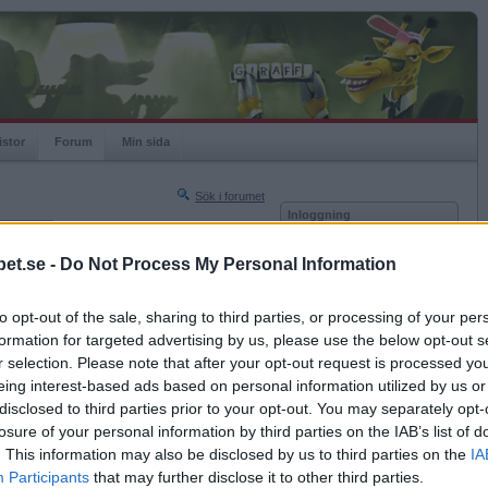
istor
Forum
Min sida
Sök i forumet
Inloggning
rneringar
Användare
et.se -
Do Not Process My Personal Information
Nästa sida »
Lösenord
Sista sidan »
to opt-out of the sale, sharing to third parties, or processing of your per
Kom ihåg mig
2016-05-12 20:23
formation for targeted advertising by us, please use the below opt-out s
Logga in
r selection. Please note that after your opt-out request is processed y
eing interest-based ads based on personal information utilized by us or
Glömt ditt lösenord?
Få ny aktiveringslänk
disclosed to third parties prior to your opt-out. You may separately opt-
losure of your personal information by third parties on the IAB’s list of
. This information may also be disclosed by us to third parties on the
IA
Betapet är gratis!
Participants
that may further disclose it to other third parties.