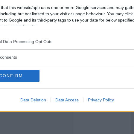
2016-05-12 22:23
Vill du bli
 that this website/app uses one or more Google services and may gath
medlem?
including but not limited to your visit or usage behaviour. You may click 
 to Google and its third-party tags to use your data for below specifi
Skapa nytt konto
ogle consent section.
l Data Processing Opt Outs
2016-05-12 22:25
consents
CONFIRM
2016-05-12 22:29
Data Deletion
Data Access
Privacy Policy