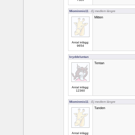
Miominmio11
- Ej medlem längre
Mitten
Antal inlägg:
9654
kryddeluntan
Tentan
Antal inlägg:
12360
Miominmio11
- Ej medlem längre
Tanden
Antal inlägg: