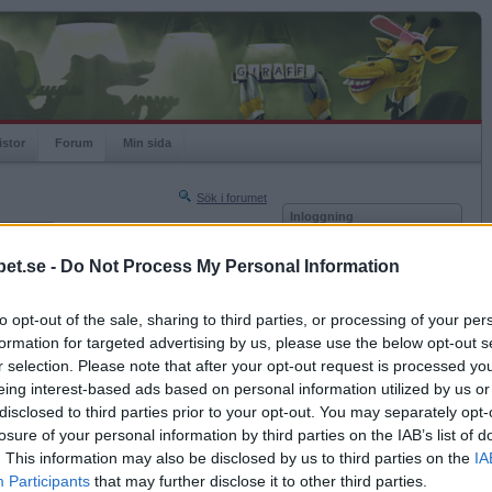
istor
Forum
Min sida
Sök i forumet
Inloggning
rneringar
Användare
et.se -
Do Not Process My Personal Information
Nästa sida »
Lösenord
Sista sidan »
to opt-out of the sale, sharing to third parties, or processing of your per
Kom ihåg mig
2017-02-26 09:12
formation for targeted advertising by us, please use the below opt-out s
Logga in
r selection. Please note that after your opt-out request is processed y
eing interest-based ads based on personal information utilized by us or
Glömt ditt lösenord?
Få ny aktiveringslänk
disclosed to third parties prior to your opt-out. You may separately opt-
losure of your personal information by third parties on the IAB’s list of
. This information may also be disclosed by us to third parties on the
IA
Betapet är gratis!
Participants
that may further disclose it to other third parties.