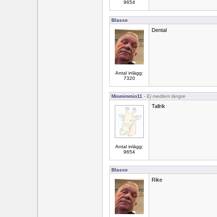
9654
Blasse
Dental
Antal inlägg:
7320
Miominmio11
- Ej medlem längre
Tallrik
Antal inlägg:
9654
Blasse
Rike