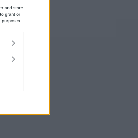
er and store
to grant or
ed purposes