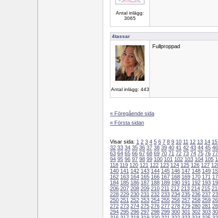
Antal inlägg:
3065
4tassar
Fullproppad
Antal inlägg: 443
« Föregående sida
« Första sidan
Visar sida:
1
2
3
4
5
6
7
8
9
10
11
12
13
14
15
32
33
34
35
36
37
38
39
40
41
42
43
44
45
46
63
64
65
66
67
68
69
70
71
72
73
74
75
76
77
94
95
96
97
98
99
100
101
102
103
104
105
1
118
119
120
121
122
123
124
125
126
127
12
140
141
142
143
144
145
146
147
148
149
15
162
163
164
165
166
167
168
169
170
171
17
184
185
186
187
188
189
190
191
192
193
19
206
207
208
209
210
211
212
213
214
215
21
228
229
230
231
232
233
234
235
236
237
23
250
251
252
253
254
255
256
257
258
259
26
272
273
274
275
276
277
278
279
280
281
28
294
295
296
297
298
299
300
301
302
303
30
316
317
318
319
320
321
322
323
324
325
32