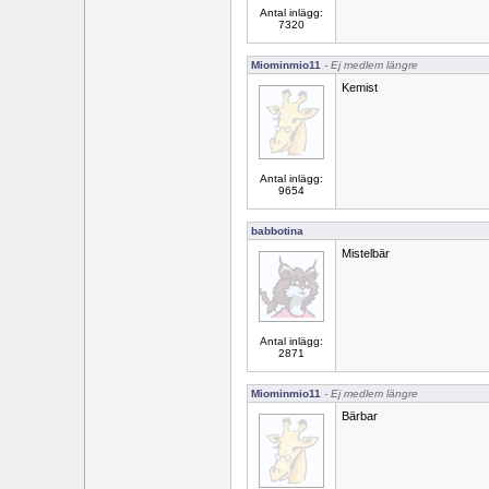
Antal inlägg:
7320
Miominmio11
- Ej medlem längre
Kemist
Antal inlägg:
9654
babbotina
Mistelbär
Antal inlägg:
2871
Miominmio11
- Ej medlem längre
Bärbar