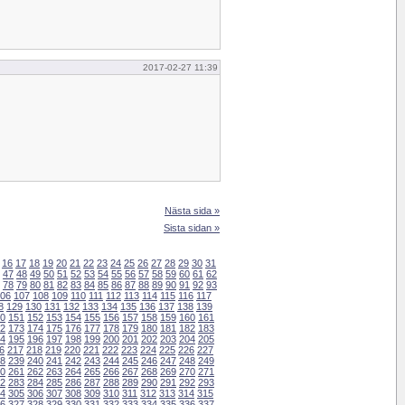
2017-02-27 11:39
Nästa sida »
Sista sidan »
16
17
18
19
20
21
22
23
24
25
26
27
28
29
30
31
47
48
49
50
51
52
53
54
55
56
57
58
59
60
61
62
78
79
80
81
82
83
84
85
86
87
88
89
90
91
92
93
06
107
108
109
110
111
112
113
114
115
116
117
8
129
130
131
132
133
134
135
136
137
138
139
0
151
152
153
154
155
156
157
158
159
160
161
2
173
174
175
176
177
178
179
180
181
182
183
4
195
196
197
198
199
200
201
202
203
204
205
6
217
218
219
220
221
222
223
224
225
226
227
8
239
240
241
242
243
244
245
246
247
248
249
0
261
262
263
264
265
266
267
268
269
270
271
2
283
284
285
286
287
288
289
290
291
292
293
4
305
306
307
308
309
310
311
312
313
314
315
6
327
328
329
330
331
332
333
334
335
336
337