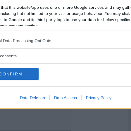
2017-02-26 09:13
Vill du bli
 that this website/app uses one or more Google services and may gath
medlem?
including but not limited to your visit or usage behaviour. You may click 
 to Google and its third-party tags to use your data for below specifi
Skapa nytt konto
ogle consent section.
l Data Processing Opt Outs
2017-02-26 09:15
consents
CONFIRM
2017-02-26 09:16
Data Deletion
Data Access
Privacy Policy