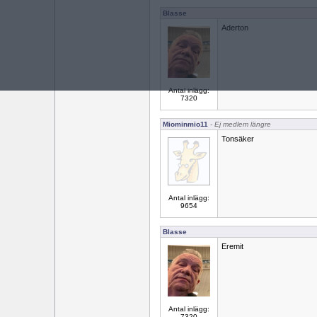
Blasse
Aderton
Antal inlägg:
7320
Miominmio11
- Ej medlem längre
Tonsäker
Antal inlägg:
9654
Blasse
Eremit
Antal inlägg:
7320