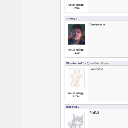
Antal inlägg:
9654
travmys
Barnasinne
Antal inlägg:
7110
Miominmio11
- Ej medlem längre
Sinnesfrid
Antal inlägg:
9654
topcats50
Fridfull