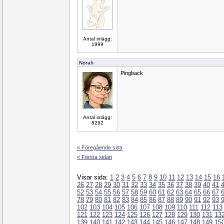
Antal inlägg:
1999
Norah
Pingback
Antal inlägg:
8262
« Föregående sida
« Första sidan
Visar sida:
1
2
3
4
5
6
7
8
9
10
11
12
13
14
15
16
26
27
28
29
30
31
32
33
34
35
36
37
38
39
40
41
52
53
54
55
56
57
58
59
60
61
62
63
64
65
66
67
78
79
80
81
82
83
84
85
86
87
88
89
90
91
92
93
102
103
104
105
106
107
108
109
110
111
112
113
121
122
123
124
125
126
127
128
129
130
131
13
139
140
141
142
143
144
145
146
147
148
149
15