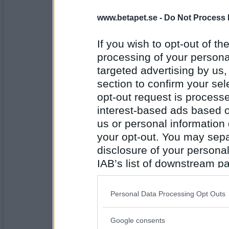
www.betapet.se -
Do Not Process 
Lillie_19
- Ej medlem längre
Raseras
If you wish to opt-out of the
processing of your personal
targeted advertising by us
Antal inlägg:
1999
section to confirm your sel
opt-out request is proces
bobmarleyman
Raskatt
interest-based ads based o
us or personal information d
your opt-out. You may separ
disclosure of your personal
Antal inlägg:
2266
IAB’s list of downstream pa
also be disclosed by us to 
FruBlå
Kattleksak
Downstream Participants
th
Personal Data Processing Opt Outs
third parties.
Google consents
Please note that this web