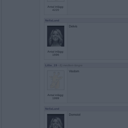
Antal inlägg:
4220
NellaLund
Delvis
Antal inlägg:
1696
Lillie_19
- Ej medlem längre
Visdom
Antal inlägg:
1999
NellaLund
Domstol