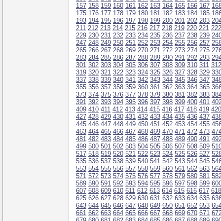
157
158
159
160
161
162
163
164
165
166
167
16
175
176
177
178
179
180
181
182
183
184
185
18
193
194
195
196
197
198
199
200
201
202
203
20
211
212
213
214
215
216
217
218
219
220
221
22
229
230
231
232
233
234
235
236
237
238
239
24
247
248
249
250
251
252
253
254
255
256
257
25
265
266
267
268
269
270
271
272
273
274
275
27
283
284
285
286
287
288
289
290
291
292
293
29
301
302
303
304
305
306
307
308
309
310
311
31
319
320
321
322
323
324
325
326
327
328
329
33
337
338
339
340
341
342
343
344
345
346
347
34
355
356
357
358
359
360
361
362
363
364
365
36
373
374
375
376
377
378
379
380
381
382
383
38
391
392
393
394
395
396
397
398
399
400
401
40
409
410
411
412
413
414
415
416
417
418
419
42
427
428
429
430
431
432
433
434
435
436
437
43
445
446
447
448
449
450
451
452
453
454
455
45
463
464
465
466
467
468
469
470
471
472
473
47
481
482
483
484
485
486
487
488
489
490
491
49
499
500
501
502
503
504
505
506
507
508
509
51
517
518
519
520
521
522
523
524
525
526
527
52
535
536
537
538
539
540
541
542
543
544
545
54
553
554
555
556
557
558
559
560
561
562
563
56
571
572
573
574
575
576
577
578
579
580
581
58
589
590
591
592
593
594
595
596
597
598
599
60
607
608
609
610
611
612
613
614
615
616
617
61
625
626
627
628
629
630
631
632
633
634
635
63
643
644
645
646
647
648
649
650
651
652
653
65
661
662
663
664
665
666
667
668
669
670
671
67
679
680
681
682
683
684
685
686
687
688
689
69