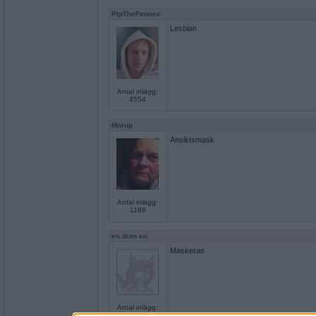
PipTheFennec
Lesbian
Antal inlägg:
4554
Morup
Ansiktsmask
Antal inlägg:
1188
en dum en
Maskeras
Antal inlägg:
13194