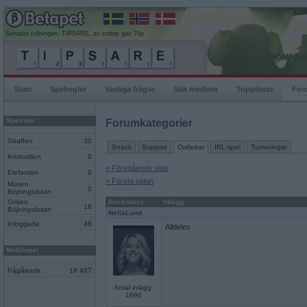
Senaste rullningen, TIPSARE, av zebop gav 76p
Start
Spelregler
Vanliga frågor
Sök medlem
Topplistor
For
Spelrum
Forumkategorier
Giraffen
30
Snack
Support
Ordlekar
IRL-spel
Turneringar
Krokodilen
0
« Föregående sida
Elefanten
0
« Första sidan
Musen
0
Böjningslistan
Grisen
Användare
Inlägg
18
Böjningslistan
NellaLund
Inloggade
48
Alldeles
Mobilspel
Pågående
18 487
Antal inlägg:
1696