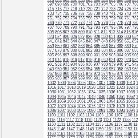
697
698
699
700
701
702
703
704
705
706
707
70
715
716
717
718
719
720
721
722
723
724
725
72
733
734
735
736
737
738
739
740
741
742
743
74
751
752
753
754
755
756
757
758
759
760
761
76
769
770
771
772
773
774
775
776
777
778
779
78
787
788
789
790
791
792
793
794
795
796
797
79
805
806
807
808
809
810
811
812
813
814
815
81
823
824
825
826
827
828
829
830
831
832
833
83
841
842
843
844
845
846
847
848
849
850
851
85
859
860
861
862
863
864
865
866
867
868
869
87
877
878
879
880
881
882
883
884
885
886
887
88
895
896
897
898
899
900
901
902
903
904
905
90
913
914
915
916
917
918
919
920
921
922
923
92
931
932
933
934
935
936
937
938
939
940
941
94
949
950
951
952
953
954
955
956
957
958
959
96
967
968
969
970
971
972
973
974
975
976
977
97
985
986
987
988
989
990
991
992
993
994
995
99
1002
1003
1004
1005
1006
1007
1008
1009
1010
1016
1017
1018
1019
1020
1021
1022
1023
1024
1030
1031
1032
1033
1034
1035
1036
1037
1038
1044
1045
1046
1047
1048
1049
1050
1051
1052
1058
1059
1060
1061
1062
1063
1064
1065
1066
1072
1073
1074
1075
1076
1077
1078
1079
1080
1086
1087
1088
1089
1090
1091
1092
1093
1094
1100
1101
1102
1103
1104
1105
1106
1107
1108
11
1115
1116
1117
1118
1119
1120
1121
1122
1123
11
1130
1131
1132
1133
1134
1135
1136
1137
1138
11
1145
1146
1147
1148
1149
1150
1151
1152
1153
11
1160
1161
1162
1163
1164
1165
1166
1167
1168
11