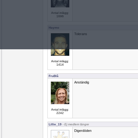
Antal inlägg:
1696
Haymo
Tolerans
Antal inlägg:
1414
FruBlå
Anständig
Antal inlägg:
2242
Lillie_19
- Ej medlem längre
Digerdöden