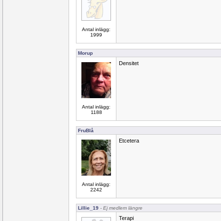
Antal inlägg:
1999
Morup
Densitet
Antal inlägg:
1188
FruBlå
Etcetera
Antal inlägg:
2242
Lillie_19
- Ej medlem längre
Terapi